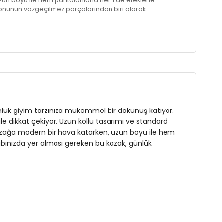
zun boyu ile hem pantolonlarla hem de eteklerle
onunun vazgeçilmez parçalarından biri olarak
azak, günlük hayatınızda sıcak ve rahat bir seçenek
günlük giyim tarzınıza mükemmel bir dokunuş katıyor.
le dikkat çekiyor. Uzun kollu tasarımı ve standard
u kazağa modern bir hava katarken, uzun boyu ile hem
bınızda yer alması gereken bu kazak, günlük