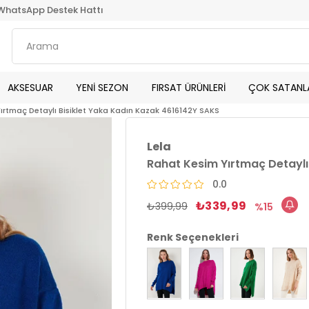
WhatsApp Destek Hattı
AKSESUAR
YENİ SEZON
FIRSAT ÜRÜNLERİ
ÇOK SATANL
ırtmaç Detaylı Bisiklet Yaka Kadın Kazak 4616142Y SAKS
Lela
Rahat Kesim Yırtmaç Detaylı
0.0
₺339,99
₺399,99
15
Renk Seçenekleri