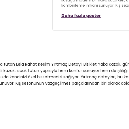
kazağa modern bir hava katarken, u
kombinleme imkanı sunuyor. Kış sez
dolabınızda yer alması gereken bu k
Daha fazla göster
sunuyor.
Model:
Kazak
Giyim Tarzı:
Günlük/Casual
Desen:
Düz
Mevsim:
Kışlık
landa tutan Lela Rahat Kesim Yırtmaç Detaylı Bisiklet Yaka Kazak, 
i kazak, sıcak tutan yapısıyla hem konfor sunuyor hem de şıklığı i
Materyal:
%75 Akrilik %25 Polyester
nınızda kendinizi özel hissetmenizi sağlıyor. Yırtmaç detayları, b
nuyor. Kış sezonunun vazgeçilmez parçalarından biri olarak dola
Kol Tipi:
Uzun Kol
Kumaş Tipi:
Belirtilmemiş
Boy:
Standart
Uzunluk:
Uzun
Kalıp Bilgisi:
Standart Fit