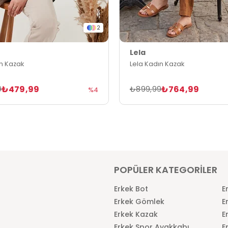
2
Lela
ın Kazak
Lela Kadın Kazak
₺479,99
₺764,99
9
₺899,99
%4
POPÜLER KATEGORİLER
Erkek Bot
E
Erkek Gömlek
E
Erkek Kazak
E
Erkek Spor Ayakkabı
E