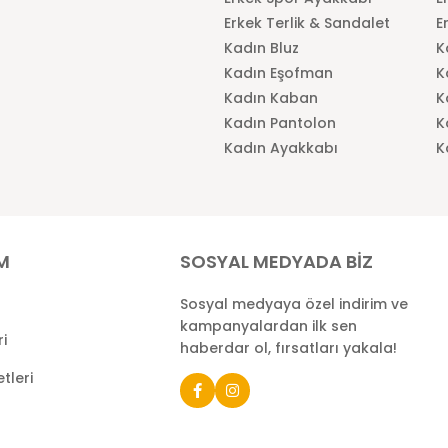
Erkek Terlik & Sandalet
E
Kadın Bluz
K
Kadın Eşofman
K
Kadın Kaban
K
Kadın Pantolon
K
Kadın Ayakkabı
K
İM
SOSYAL MEDYADA BİZ
Sosyal medyaya özel indirim ve
kampanyalardan ilk sen
ri
haberdar ol, fırsatları yakala!
tleri