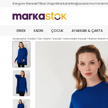
Kargom Nerede?
Bize Ulaşın
Markalar
Mağazalarımız
Yardım
ERKEK
KADIN
ÇOCUK
AYAKKABI & ÇANTA
Anasayfa
Kadın
Üst Giyim
Kazak
Lela Kadın Kazak
Rahat Kesim Y