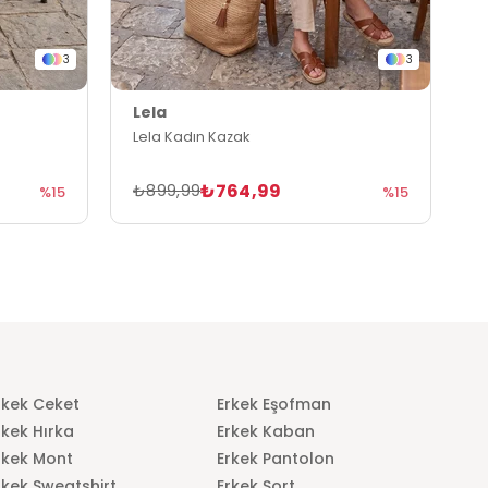
3
3
Lela
L
Lela Kadın Kazak
L
₺764,99
₺899,99
₺
%15
%15
rkek Ceket
Erkek Eşofman
rkek Hırka
Erkek Kaban
rkek Mont
Erkek Pantolon
rkek Sweatshirt
Erkek Şort