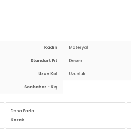
Yaş Grubu:
Yetişkin
Menşei:
Türkiye
Detaylar:
Yırtmaçlı
2DK4616142Y.112
Kadın
Materyal
Standart Fit
Desen
Uzun Kol
Uzunluk
Sonbahar - Kış
Daha Fazla
Kazak