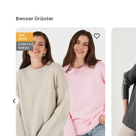
Detaylar:
Yırtmaçlı
2DK4616142Y.112
Benzer Ürünler
YENI
ÜRÜN
ÜCRETSIZ
KARGO