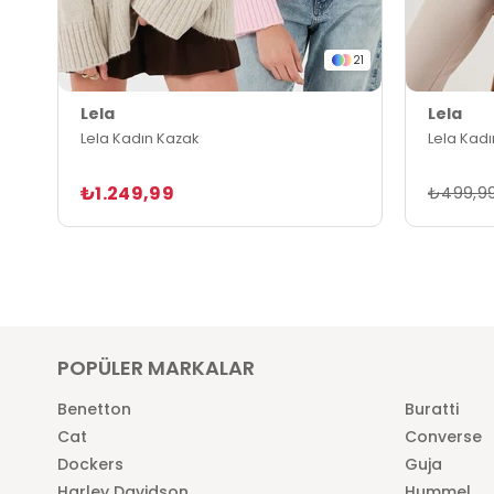
21
Lela
Lela
Lela Kadın Kazak
Lela Kad
₺1.249,99
₺499,9
POPÜLER MARKALAR
Benetton
Buratti
Cat
Converse
Dockers
Guja
Harley Davidson
Hummel