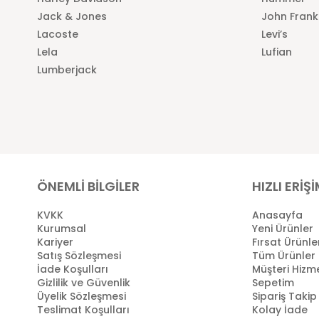
Jack & Jones
John Frank
Lacoste
Levi’s
Lela
Lufian
Lumberjack
ÖNEMLİ BİLGİLER
HIZLI ERİŞ
KVKK
Anasayfa
Kurumsal
Yeni Ürünler
Kariyer
Fırsat Ürünle
Satış Sözleşmesi
Tüm Ürünler
İade Koşulları
Müşteri Hizme
Gizlilik ve Güvenlik
Sepetim
Üyelik Sözleşmesi
Sipariş Takip
Teslimat Koşulları
Kolay İade