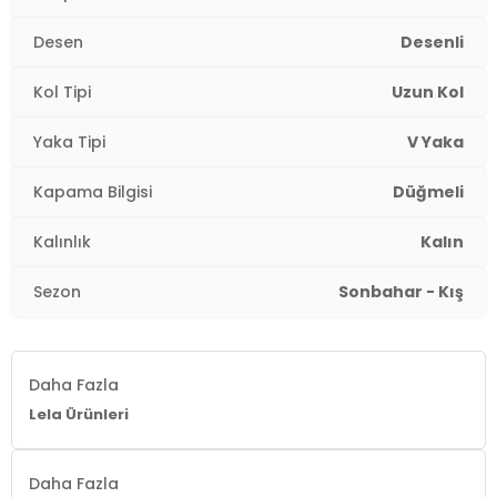
Yaka Tipi:
V Yaka
Desen
Desenli
Kapama Şekli:
Düğmeli
Kol Tipi
Uzun Kol
Kol Tipi:
Uzun Kol
Yaka Tipi
V Yaka
Kalınlık:
Kalın
Kapama Bilgisi
Düğmeli
Kalıp Bilgisi:
Relaxed Fit
Kalınlık
Kalın
Yaş Grubu:
Yetişkin
2DK4616190.19
Sezon
Sonbahar - Kış
Daha Fazla
Lela Ürünleri
Daha Fazla