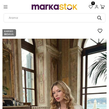
0
KARGO
BEDAVA