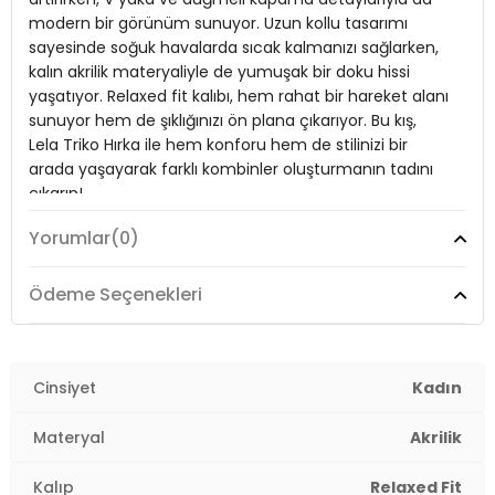
Materyal:
modern bir görünüm sunuyor. Uzun kollu tasarımı
Akrilik
sayesinde soğuk havalarda sıcak kalmanızı sağlarken,
Yaka Tipi:
V Yaka
kalın akrilik materyaliyle de yumuşak bir doku hissi
yaşatıyor. Relaxed fit kalıbı, hem rahat bir hareket alanı
Kapama Şekli:
Düğmeli
sunuyor hem de şıklığınızı ön plana çıkarıyor. Bu kış,
Kol Tipi:
Uzun Kol
Lela Triko Hırka ile hem konforu hem de stilinizi bir
arada yaşayarak farklı kombinler oluşturmanın tadını
Kalınlık:
Kalın
çıkarın!
Kalıp Bilgisi:
Relaxed Fit
Yorumlar
(0)
Yaş Grubu:
Yetişkin
Model:
Hırka
2DK4616190.19
Ödeme Seçenekleri
Giyim Tarzı:
Günlük/Casual
Desen:
Desenli
Cinsiyet
Kadın
Mevsim:
Kışlık
Materyal
Akrilik
Materyal:
Akrilik
Kalıp
Relaxed Fit