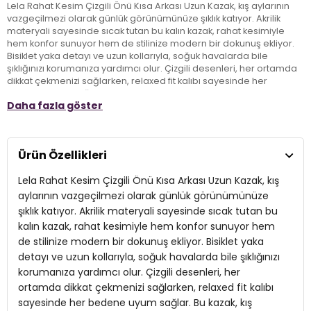
Lela Rahat Kesim Çizgili Önü Kısa Arkası Uzun Kazak, kış aylarının
vazgeçilmezi olarak günlük görünümünüze şıklık katıyor. Akrilik
materyali sayesinde sıcak tutan bu kalın kazak, rahat kesimiyle
hem konfor sunuyor hem de stilinize modern bir dokunuş ekliyor.
Bisiklet yaka detayı ve uzun kollarıyla, soğuk havalarda bile
şıklığınızı korumanıza yardımcı olur. Çizgili desenleri, her ortamda
dikkat çekmenizi sağlarken, relaxed fit kalıbı sayesinde her
bedene uyum sağlar. Bu kazak, kış gündelik kombinlerinizin en
Daha fazla göster
favori parçası olacak!
Model:
Kazak
Ürün Özellikleri
Giyim Tarzı:
Günlük/Casual
Lela Rahat Kesim Çizgili Önü Kısa Arkası Uzun Kazak, kış
Desen:
Çizgili
aylarının vazgeçilmezi olarak günlük görünümünüze
şıklık katıyor. Akrilik materyali sayesinde sıcak tutan bu
Mevsim:
Kışlık
kalın kazak, rahat kesimiyle hem konfor sunuyor hem
de stilinize modern bir dokunuş ekliyor. Bisiklet yaka
Materyal:
Akrilik
detayı ve uzun kollarıyla, soğuk havalarda bile şıklığınızı
Yaka Tipi:
Bisiklet Yaka
korumanıza yardımcı olur. Çizgili desenleri, her
ortamda dikkat çekmenizi sağlarken, relaxed fit kalıbı
Kol Tipi:
Uzun Kol
sayesinde her bedene uyum sağlar. Bu kazak, kış