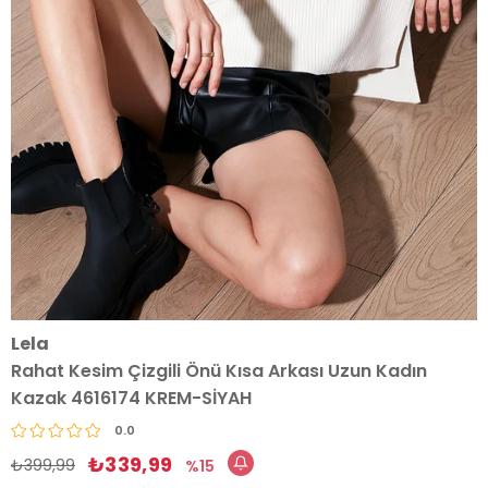
Lela
Rahat Kesim Çizgili Önü Kısa Arkası Uzun Kadın
Kazak 4616174 KREM-SİYAH
0.0
₺339,99
₺399,99
15