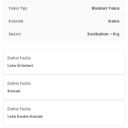
Yaş Grubu:
Yetişkin
Yaka Tipi
Bisiklet Yaka
2DK4616174.6699
Kalınlık
Kalın
Sezon
Sonbahar - Kış
Daha Fazla
Lela Ürünleri
Daha Fazla
Kazak
Daha Fazla
Lela Kadın Kazak