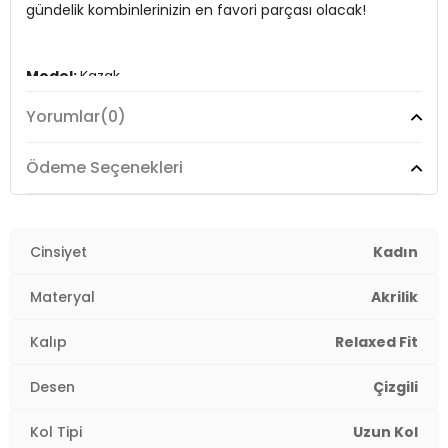
gündelik kombinlerinizin en favori parçası olacak!
Kalınlık:
Kalın
Kalıp Bilgisi:
Relaxed Fit
Model:
Kazak
Yaş Grubu:
Yetişkin
2DK4616174.6699
Yorumlar
(0)
Giyim Tarzı:
Günlük/Casual
Desen:
Çizgili
Ödeme Seçenekleri
Mevsim:
Kışlık
Materyal:
Cinsiyet
Akrilik
Kadın
Yaka Tipi:
Bisiklet Yaka
Materyal
Akrilik
Kol Tipi:
Uzun Kol
Kalıp
Relaxed Fit
Kalınlık:
Kalın
Desen
Çizgili
Kalıp Bilgisi:
Relaxed Fit
Kol Tipi
Uzun Kol