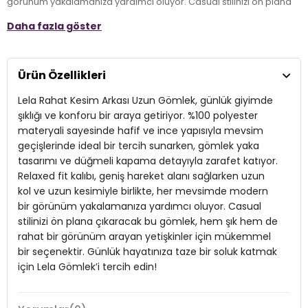
görünüm yakalamanıza yardımcı oluyor. Casual stilinizi ön plana
çıkaracak bu gömlek, hem şık hem de rahat bir görünüm arayan
Daha fazla göster
yetişkinler için mükemmel bir seçenektir. Günlük hayatınıza taze bir
soluk katmak için Lela Gömlek’i tercih edin!
Ürün Özellikleri
Model:
Gömlek
Lela Rahat Kesim Arkası Uzun Gömlek, günlük giyimde
Giyim Tarzı:
Günlük/Casual
şıklığı ve konforu bir araya getiriyor. %100 polyester
Mevsim:
Mevsimlik
materyali sayesinde hafif ve ince yapısıyla mevsim
geçişlerinde ideal bir tercih sunarken, gömlek yaka
Materyal:
%100 Polyester
tasarımı ve düğmeli kapama detayıyla zarafet katıyor.
Yaka Tipi:
Relaxed fit kalıbı, geniş hareket alanı sağlarken uzun
Gömlek Yaka
kol ve uzun kesimiyle birlikte, her mevsimde modern
Kapama Şekli:
Düğmeli
bir görünüm yakalamanıza yardımcı oluyor. Casual
stilinizi ön plana çıkaracak bu gömlek, hem şık hem de
Kol Tipi:
Uzun Kol
rahat bir görünüm arayan yetişkinler için mükemmel
Uzunluk:
Uzun
bir seçenektir. Günlük hayatınıza taze bir soluk katmak
için Lela Gömlek’i tercih edin!
Kalınlık:
İnce
Kalıp Bilgisi:
Relaxed Fit