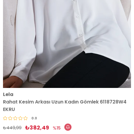
Lela
Rahat Kesim Arkası Uzun Kadın Gömlek 6118728W4
EKRU
0.0
₺382,49
₺449,99
15