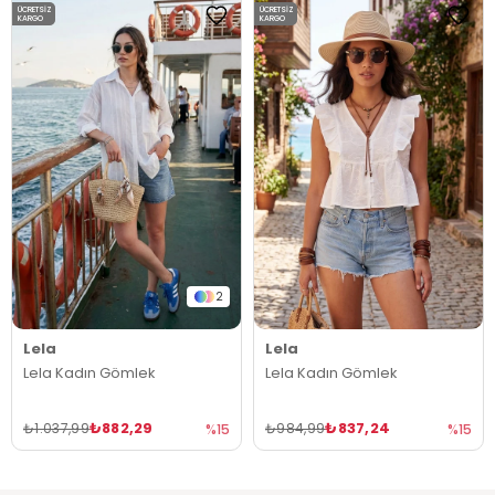
ÜCRETSIZ
ÜCRETSIZ
KARGO
KARGO
2
Lela
Lela
Lela Kadın Gömlek
Lela Kadın Gömlek
₺882,29
₺837,24
₺1.037,99
₺984,99
%15
%15