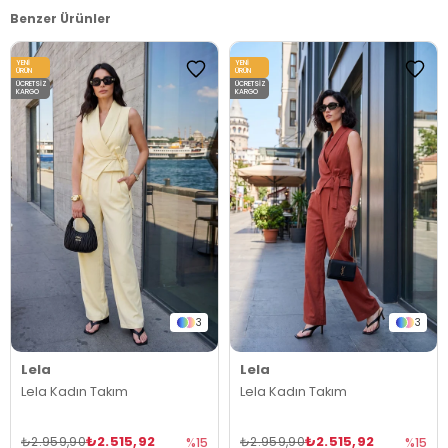
Benzer Ürünler
YENI
YENI
ÜRÜN
ÜRÜN
ÜCRETSIZ
ÜCRETSIZ
KARGO
KARGO
3
3
Lela
Lela
Lela Kadın Takım
Lela Kadın Takım
₺2.515,92
₺2.515,92
₺2.959,90
₺2.959,90
%15
%15