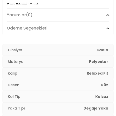
Cep Bilgisi :
Cepli
Yorumlar
(0)
Kalıp Bilgisi :
Rahat Kalıp
Manken Ölçüsü :
Boy : 1.79 cm / Göğüs : 84 cm / Bel :
Ödeme Seçenekleri
62 cm / Basen : 90 cm / Beden : M
Üretim Yeri :
Türkiye
2DY42190434.47
Cinsiyet
Kadın
Materyal
Polyester
Kalıp
Relaxed Fit
Desen
Düz
Kol Tipi
Kolsuz
Yaka Tipi
Degaje Yaka