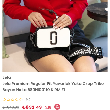
Lela
Lela Premium Regular Fit Yuvarlak Yaka Crop Triko
Bayan Hırka 680HI00110 KIRMIZI
0.0
₺892,49
₺1.049,99
15