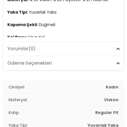
2DK680HI00110.10
Yaka Tipi:
Yuvarlak Yaka
Kapama Şekli:
Düğmeli
Kol Boyu:
Uzun Kol
Yorumlar
(0)
Kalıp Bilgisi:
Regular Fit
Manken Bedeni:
Boy : 1.80 cm / Göğüs : 80 cm / Bel :
Ödeme Seçenekleri
65 cm / Basen : 91 cm / Beden : S
Yaş Grubu:
Yetişkin
Cinsiyet
Kadın
Menşei:
Türkiye
2DK680HI00110.10
Materyal
Viskon
Kalıp
Regular Fit
Yaka Tipi
Yuvarlak Yaka