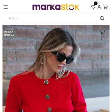
0
KARGO
BEDAVA