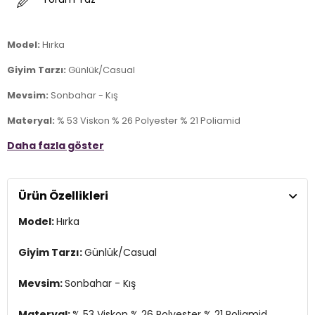
Model:
Hırka
Giyim Tarzı:
Günlük/Casual
Mevsim:
Sonbahar - Kış
Materyal:
% 53 Viskon % 26 Polyester % 21 Poliamid
Daha fazla göster
Yaka Tipi:
Yuvarlak Yaka
Kapama Şekli:
Düğmeli
Ürün Özellikleri
Kol Boyu:
Uzun Kol
Model:
Hırka
Kalıp Bilgisi:
Regular Fit
Manken Bedeni:
Boy : 1.80 cm / Göğüs : 80 cm / Bel : 65 cm /
Giyim Tarzı:
Günlük/Casual
Basen : 91 cm / Beden : S
Mevsim:
Sonbahar - Kış
Yaş Grubu:
Yetişkin
Menşei:
Türkiye
Materyal:
% 53 Viskon % 26 Polyester % 21 Poliamid