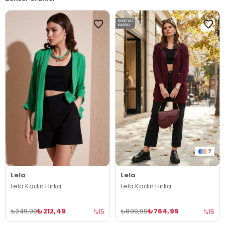
ÜCRETSIZ
KARGO
2
Lela
Lela
Lela Kadın Hırka
Lela Kadın Hırka
₺212,49
₺764,99
₺249,99
₺899,99
%15
%15