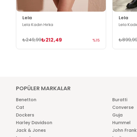
Lela
Lela
Lela Kadın Hırka
Lela Kadı
₺212,49
₺249,99
₺899,9
%15
POPÜLER MARKALAR
Benetton
Buratti
Cat
Converse
Dockers
Guja
Harley Davidson
Hummel
Jack & Jones
John Frank