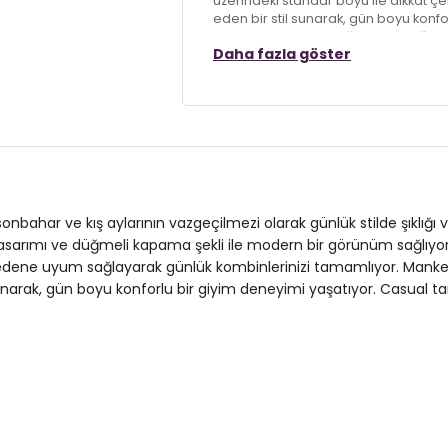
üzerindeki standar boyu ile dikkat 
eden bir stil sunarak, gün boyu konfo
edilen Lela Hırka, şıklığı ve sıcaklığı
Daha fazla göster
Model:
Hırka
Giyim Tarzı:
Günlük/Casual
Mevsim:
Sonbahar/Kış
Materyal:
%100 Akrilik
bahar ve kış aylarının vazgeçilmezi olarak günlük stilde şıklığı ve 
Yaka Tipi:
V Yaka
sarımı ve düğmeli kapama şekli ile modern bir görünüm sağlıyor.
r bedene uyum sağlayarak günlük kombinlerinizi tamamlıyor. Manke
Kapama Şekli:
Düğmeli
ak, gün boyu konforlu bir giyim deneyimi yaşatıyor. Casual tarzda 
Kol Boyu:
Uzun Kol
Kumaş Tipi:
Belirtilmemiş
Boy:
Standart
Kalıp Bilgisi:
Regular Fit