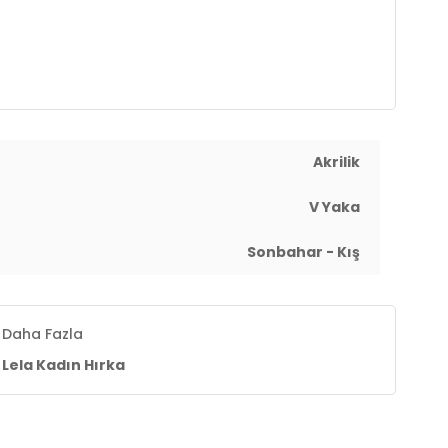
üs : 80 cm / Bel : 65 cm / Basen : 91 cm / Beden : S
Akrilik
V Yaka
Sonbahar - Kış
Daha Fazla
Lela Kadın Hırka