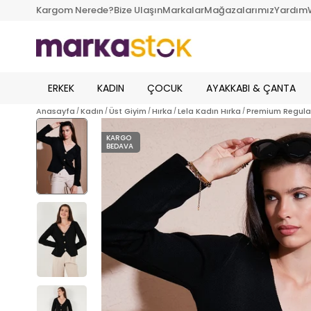
Kargom Nerede?
Bize Ulaşın
Markalar
Mağazalarımız
Yardım
ERKEK
KADIN
ÇOCUK
AYAKKABI & ÇANTA
Anasayfa
Kadın
Üst Giyim
Hırka
Lela Kadın Hırka
Premium Regular
KARGO
BEDAVA