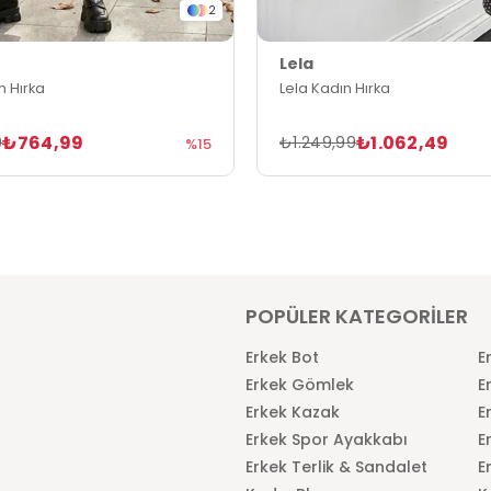
2
Lela
n Hırka
Lela Kadın Hırka
₺764,99
₺1.062,49
9
₺1.249,99
%15
POPÜLER KATEGORİLER
Erkek Bot
E
Erkek Gömlek
E
Erkek Kazak
E
Erkek Spor Ayakkabı
E
Erkek Terlik & Sandalet
E