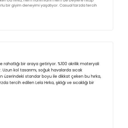
çeken bu hırka, hem hanımların hem de beylere hitap
rlu bir giyim deneyimi yaşatıyor. Casual tarzda tercih
 bir arada arayan herkes için ideal bir seçenektir.
rahatlığı bir araya getiriyor. %100 akrilik materyali
 Uzun kol tasarımı, soğuk havalarda sıcak
n üzerindeki standar boyu ile dikkat çeken bu hırka,
tercih edilen Lela Hırka, şıklığı ve sıcaklığı bir