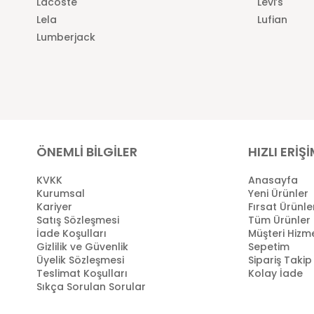
Lacoste
Levi’s
Lela
Lufian
Lumberjack
ÖNEMLİ BİLGİLER
HIZLI ERİŞ
KVKK
Anasayfa
Kurumsal
Yeni Ürünler
Kariyer
Fırsat Ürünle
Satış Sözleşmesi
Tüm Ürünler
İade Koşulları
Müşteri Hizme
Gizlilik ve Güvenlik
Sepetim
Üyelik Sözleşmesi
Sipariş Takip
Teslimat Koşulları
Kolay İade
Sıkça Sorulan Sorular