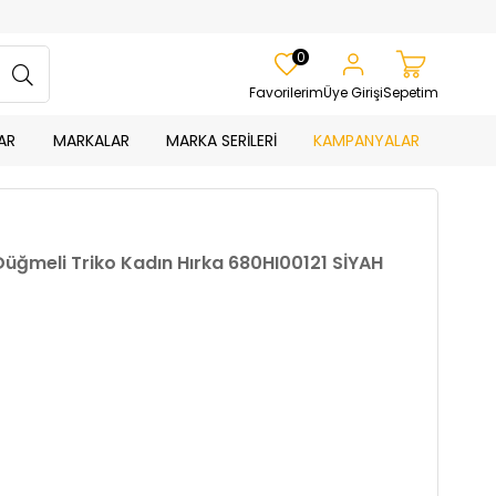
0
Favorilerim
Üye Girişi
Sepetim
AR
MARKALAR
MARKA SERİLERİ
KAMPANYALAR
Düğmeli Triko Kadın Hırka 680HI00121 SİYAH