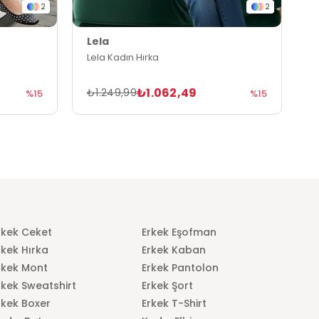
2
2
Lela
L
Lela Kadın Hırka
L
₺1.062,49
₺1.249,99
₺
%15
%15
rkek Ceket
Erkek Eşofman
rkek Hırka
Erkek Kaban
rkek Mont
Erkek Pantolon
rkek Sweatshirt
Erkek Şort
rkek Boxer
Erkek T-Shirt