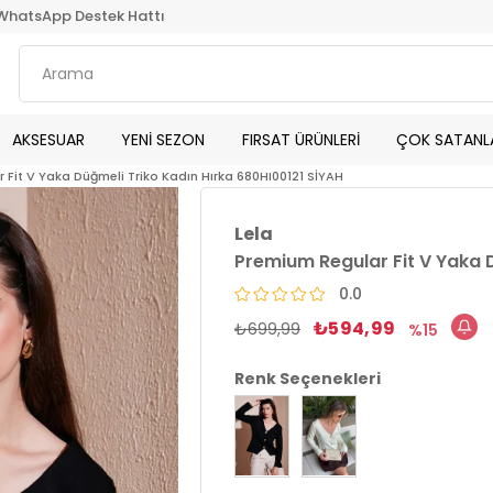
WhatsApp Destek Hattı
AKSESUAR
YENİ SEZON
FIRSAT ÜRÜNLERİ
ÇOK SATANL
 Fit V Yaka Düğmeli Triko Kadın Hırka 680HI00121 SİYAH
Lela
Premium Regular Fit V Yaka 
0.0
₺594,99
₺699,99
15
Renk Seçenekleri