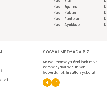
Kadın Bluz
K
Kadın Eşofman
K
Kadın Kaban
K
Kadın Pantolon
K
Kadın Ayakkabı
K
İM
SOSYAL MEDYADA BİZ
Sosyal medyaya özel indirim ve
kampanyalardan ilk sen
ri
haberdar ol, fırsatları yakala!
tleri