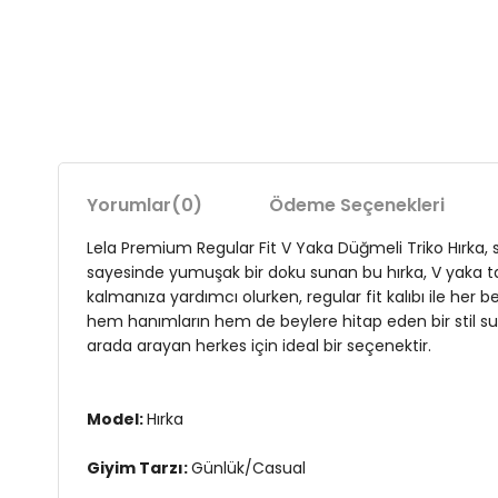
Yorumlar
(0)
Ödeme Seçenekleri
Lela Premium Regular Fit V Yaka Düğmeli Triko Hırka, son
sayesinde yumuşak bir doku sunan bu hırka, V yaka ta
kalmanıza yardımcı olurken, regular fit kalıbı ile he
hem hanımların hem de beylere hitap eden bir stil sunar
arada arayan herkes için ideal bir seçenektir.
Model:
Hırka
Giyim Tarzı:
Günlük/Casual