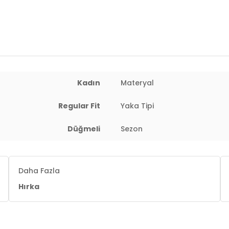
Manken Bedeni:
Boy : 1.80 cm / Göğ
Yaş Grubu:
Yetişkin
Menşei:
Türkiye
2DK680HI00121.07
Kadın
Materyal
Regular Fit
Yaka Tipi
Düğmeli
Sezon
Daha Fazla
Hırka
 : 65 cm / Basen : 91 cm / Beden : S