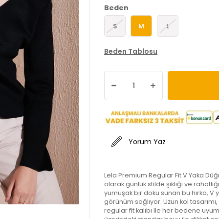
Beden
S
M
L
Beden Tablosu
Yorum Yaz
Lela Premium Regular Fit V Yaka Düğm
olarak günlük stilde şıklığı ve rahatlı
yumuşak bir doku sunan bu hırka, V 
görünüm sağlıyor. Uzun kol tasarımı
regular fit kalıbı ile her bedene uy