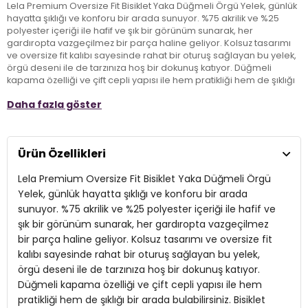
Lela Premium Oversize Fit Bisiklet Yaka Düğmeli Örgü Yelek, günlük
hayatta şıklığı ve konforu bir arada sunuyor. %75 akrilik ve %25
polyester içeriği ile hafif ve şık bir görünüm sunarak, her
gardıropta vazgeçilmez bir parça haline geliyor. Kolsuz tasarımı
ve oversize fit kalıbı sayesinde rahat bir oturuş sağlayan bu yelek,
örgü deseni ile de tarzınıza hoş bir dokunuş katıyor. Düğmeli
kapama özelliği ve çift cepli yapısı ile hem pratikliği hem de şıklığı
bir arada bulabilirsiniz. Bisiklet yaka detayı, modern ve trendy bir
Daha fazla göster
görünüm sağlarken, günlük/casual stilinize mükemmel bir uyum
sağlar. 1.80 cm boyundaki modelin S beden ölçüleri ile, bu yelek
herkesin rahatlıkla kombinleyebileceği bir seçenek sunuyor. Hem
sıcak tutan hem de tarzınızı ön plana çıkaran bu özel parça ile
Ürün Özellikleri
sokak stilinizi yeniden define edin!
Lela Premium Oversize Fit Bisiklet Yaka Düğmeli Örgü
Model:
YELEK
Yelek, günlük hayatta şıklığı ve konforu bir arada
sunuyor. %75 akrilik ve %25 polyester içeriği ile hafif ve
Giyim Tarzı:
Günlük/Casual
şık bir görünüm sunarak, her gardıropta vazgeçilmez
bir parça haline geliyor. Kolsuz tasarımı ve oversize fit
Desen:
Örgü Desenli
kalıbı sayesinde rahat bir oturuş sağlayan bu yelek,
Materyal:
%75 Akrilik, %25 Polyester
örgü deseni ile de tarzınıza hoş bir dokunuş katıyor.
Düğmeli kapama özelliği ve çift cepli yapısı ile hem
Yaka Tipi:
Bisiklet Yaka
pratikliği hem de şıklığı bir arada bulabilirsiniz. Bisiklet