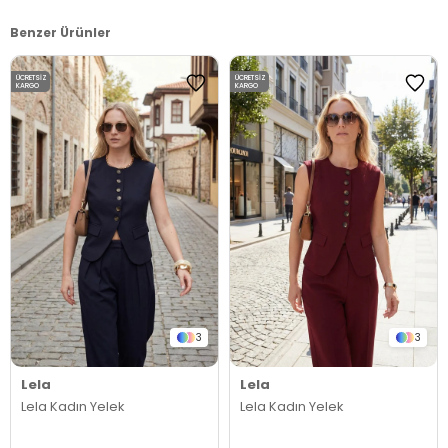
Benzer Ürünler
ÜCRETSIZ
ÜCRETSIZ
KARGO
KARGO
3
3
Lela
Lela
Lela Kadın Yelek
Lela Kadın Yelek