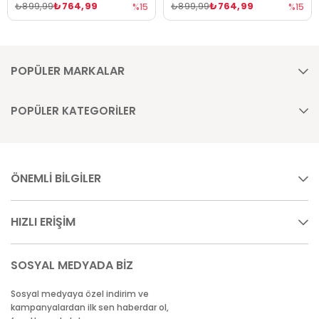
₺764,99
₺764,99
₺899,99
₺899,99
%15
%15
POPÜLER MARKALAR
POPÜLER KATEGORİLER
ÖNEMLİ BİLGİLER
HIZLI ERİŞİM
SOSYAL MEDYADA BİZ
Sosyal medyaya özel indirim ve
kampanyalardan ilk sen haberdar ol,