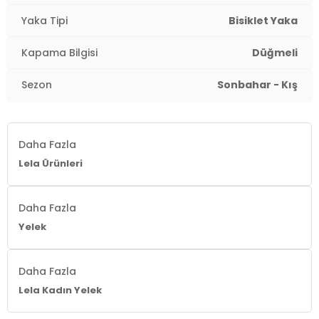
Kol Tipi:
Kolsuz
Yaka Tipi
Bisiklet Yaka
Cep:
Çift Cepli
Kapama Bilgisi
Düğmeli
Kalıp Bilgisi:
Oversize Fit
Sezon
Sonbahar - Kış
Manken Bedeni:
Boy : 1.80 cm / Göğüs : 80 cm / Bel :
65 cm / Basen : 91 cm / Beden : S
Daha Fazla
Menşei:
Türkiye
Lela Ürünleri
2DK680YL1416.61
Daha Fazla
Yelek
Daha Fazla
Lela Kadın Yelek