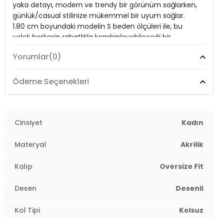
yaka detayı, modern ve trendy bir görünüm sağlarken,
Kapama Şekli:
Düğmeli
günlük/casual stilinize mükemmel bir uyum sağlar.
Kol Tipi:
Kolsuz
1.80 cm boyundaki modelin S beden ölçüleri ile, bu
yelek herkesin rahatlıkla kombinleyebileceği bir
Cep:
Çift Cepli
seçenek sunuyor. Hem sıcak tutan hem de tarzınızı ön
Yorumlar
(0)
Kalıp Bilgisi:
plana çıkaran bu özel parça ile sokak stilinizi yeniden
Oversize Fit
define edin!
Manken Bedeni:
Boy : 1.80 cm / Göğüs : 80 cm / Bel : 65 cm /
Ödeme Seçenekleri
Basen : 91 cm / Beden : S
Model:
YELEK
Menşei:
Türkiye
2DK680YL1416.61
Giyim Tarzı:
Cinsiyet
Günlük/Casual
Kadın
Desen:
Örgü Desenli
Materyal
Akrilik
Materyal:
%75 Akrilik, %25 Polyester
Kalıp
Oversize Fit
Yaka Tipi:
Bisiklet Yaka
Desen
Desenli
Kapama Şekli:
Düğmeli
Kol Tipi
Kolsuz