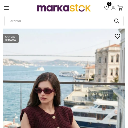
0
KARGO
BEDAVA