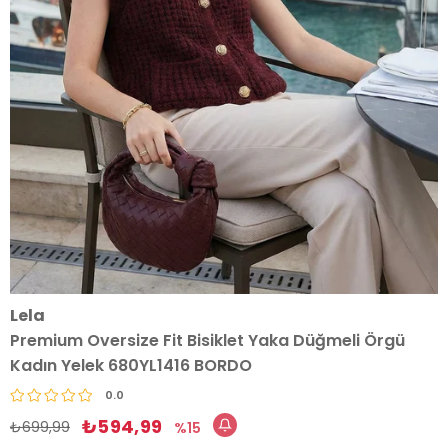
Lela
Premium Oversize Fit Bisiklet Yaka Düğmeli Örgü
Kadın Yelek 680YL1416 BORDO
0.0
₺594,99
₺699,99
15