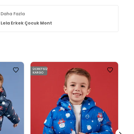
Daha Fazla
Lela Erkek Çocuk Mont
ÜCRETSIZ
ÜCR
KARGO
KAR