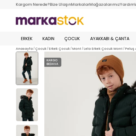
Kargom Nerede?
Bize Ulaşın
Markalar
Mağazalarımız
Yardım
ERKEK
KADIN
ÇOCUK
AYAKKABI & ÇANTA
Anasayfa
Çocuk
Erkek Çocuk
Mont
Lela Erkek Çocuk Mont
Peluş 
KARGO
BEDAVA