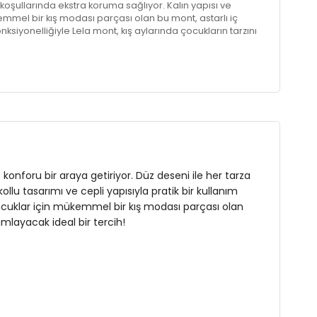
 koşullarında ekstra koruma sağlıyor. Kalın yapısı ve
ükemmel bir kış modası parçası olan bu mont, astarlı iç
 fonksiyonelliğiyle Lela mont, kış aylarında çocukların tarzını
e konforu bir araya getiriyor. Düz deseni ile her tarza
 tasarımı ve cepli yapısıyla pratik bir kullanım
e çocuklar için mükemmel bir kış modası parçası olan
ka
mamlayacak ideal bir tercih!