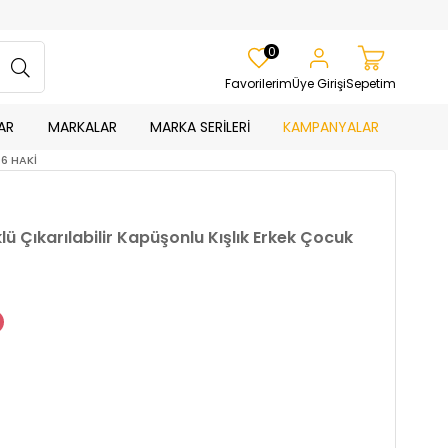
0
Favorilerim
Üye Girişi
Sepetim
AR
MARKALAR
MARKA SERİLERİ
KAMPANYALAR
06 HAKİ
klü Çıkarılabilir Kapüşonlu Kışlık Erkek Çocuk