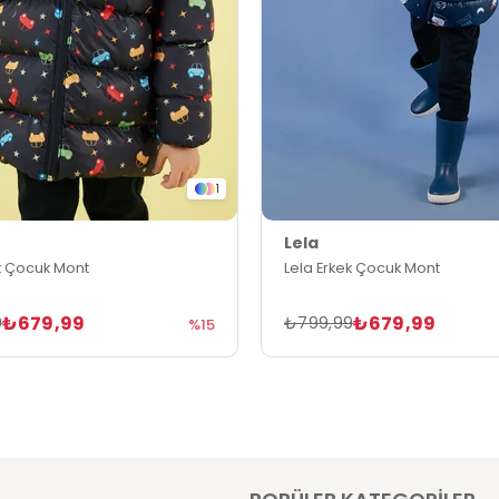
1
Lela
k Çocuk Mont
Lela Erkek Çocuk Mont
₺679,99
₺679,99
9
₺799,99
%15