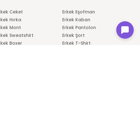
rkek Ceket
Erkek Eşofman
rkek Hırka
Erkek Kaban
rkek Mont
Erkek Pantolon
rkek Sweatshirt
Erkek Şort
rkek Boxer
Erkek T-Shirt
adın Bot
Kadın Elbise
adın Etek
Kadın Gömlek
adın Kazak
Kadın Mont
adın Tayt
Kadın T-Shirt
adın Sweatshirt
Kadın Terlik & Sandalet
MÜŞTERİ DESTEK HATTI
Telefon No:
444 30 79
E-Posta:
[email protected]