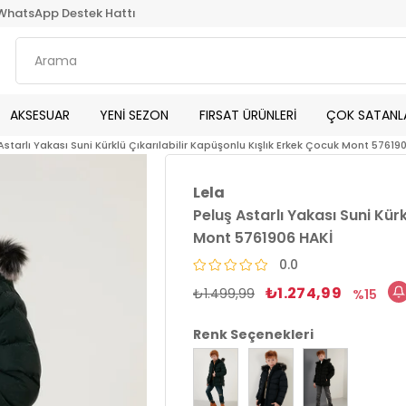
WhatsApp Destek Hattı
AKSESUAR
YENİ SEZON
FIRSAT ÜRÜNLERİ
ÇOK SATANL
Astarlı Yakası Suni Kürklü Çıkarılabilir Kapüşonlu Kışlık Erkek Çocuk Mont 57619
Lela
Peluş Astarlı Yakası Suni Kür
Mont 5761906 HAKİ
0.0
₺1.274,99
₺1.499,99
15
Renk Seçenekleri