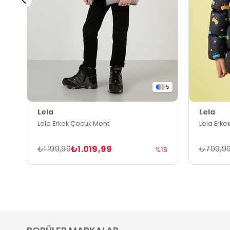
5
Lela
Lela
Lela Erkek Çocuk Mont
Lela Erke
₺1.019,99
₺1.199,99
₺799,9
%15