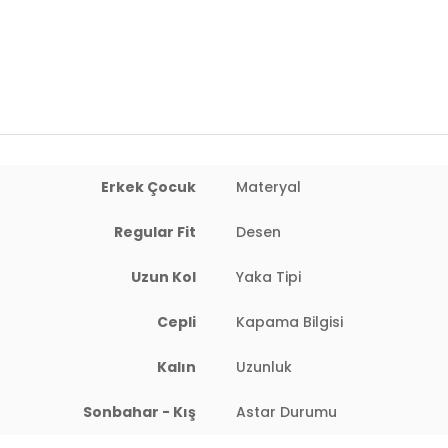
Uzunluk:
Regular
Kalınlık:
Kalın
Kalıp Bilgisi:
Regular Fit
Yaş Grubu:
Çocuk
Detaylar:
Kürklü
Erkek Çocuk
Materyal
4DK15761906.65
Regular Fit
Desen
Uzun Kol
Yaka Tipi
Cepli
Kapama Bilgisi
Kalın
Uzunluk
Sonbahar - Kış
Astar Durumu