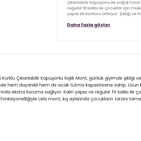
çıkarılabilir kapüşonu ile soğuk hava
regular fit kalıbı ile çocuklar için m
yapısı ile konforu artırıyor. Şıklığı ve
tamamlayacak ideal bir tercih!
Daha fazla göster
Model:
Mont
Giyim Tarzı:
Günlük/Casual
Desen:
Düz
Mevsim:
Kışlık
 Kürklü Çıkarılabilir Kapüşonlu Kışlık Mont, günlük giyimde şıklığı v
Materyal:
Polyester
 hem dayanıklı hem de sıcak tutma kapasitesine sahip. Uzun kollu
rında ekstra koruma sağlıyor. Kalın yapısı ve regular fit kalıbı il
Yaka Tipi:
Çıkarılabilir Kapüşonlu Ya
 ve fonksiyonelliğiyle Lela mont, kış aylarında çocukların tarzını ta
Kapama Şekli:
Fermuarlı
Kol Tipi:
Uzun Kol
Cep Tipi:
Cepli
Astar Durumu:
Astarlı