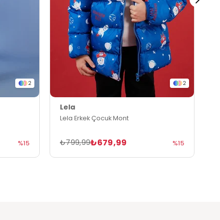
2
2
Lela
L
Lela Erkek Çocuk Mont
L
₺679,99
₺799,99
₺
%15
%15