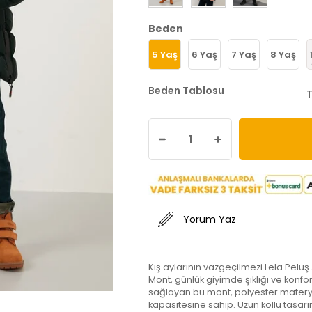
Beden
5 Yaş
6 Yaş
7 Yaş
8 Yaş
Beden Tablosu
T
Yorum Yaz
Kış aylarının vazgeçilmezi Lela Peluş A
Mont, günlük giyimde şıklığı ve konfo
sağlayan bu mont, polyester matery
kapasitesine sahip. Uzun kollu tasarım