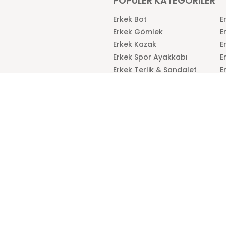
POPÜLER KATEGORİLER
Erkek Bot
E
Erkek Gömlek
E
Erkek Kazak
E
Erkek Spor Ayakkabı
E
Erkek Terlik & Sandalet
E
Kadın Bluz
K
Kadın Eşofman
K
Kadın Kaban
K
Kadın Pantolon
K
Kadın Ayakkabı
K
İM
SOSYAL MEDYADA BİZ
Sosyal medyaya özel indirim ve
kampanyalardan ilk sen