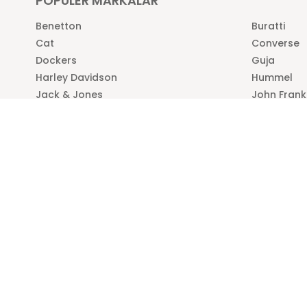
POPÜLER MARKALAR
Benetton
Buratti
Cat
Converse
Dockers
Guja
Harley Davidson
Hummel
Jack & Jones
John Frank
Lacoste
Levi’s
Lela
Lufian
Lumberjack
ÖNEMLİ BİLGİLER
HIZLI ERİŞ
KVKK
Anasayfa
Kurumsal
Yeni Ürünler