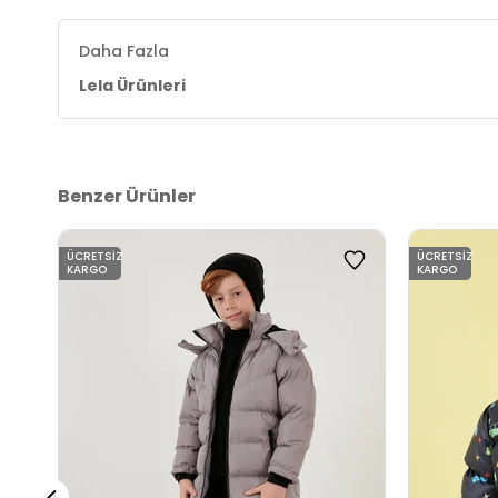
Kalıp Bilgisi:
Regular Fit
Daha Fazla
Yaş Grubu:
Çocuk
Lela Ürünleri
Detaylar:
Kürklü
4DK15761906.65
Benzer Ürünler
ÜCRETSIZ
ÜCRETSIZ
KARGO
KARGO