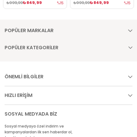
₺849,99
₺849,99
₺999,99
₺999,99
%15
%15
POPÜLER MARKALAR
POPÜLER KATEGORİLER
ÖNEMLİ BİLGİLER
HIZLI ERİŞİM
SOSYAL MEDYADA BİZ
Sosyal medyaya özel indirim ve
kampanyalardan ilk sen haberdar ol,