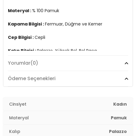
Materyal :
% 100 Pamuk
Kapama Bilgisi :
Fermuar, Düğme ve Kemer
Cep Bilgisi :
Cepli
Kalıp Bilgisi :
Palazzo, Yüksek Bel, Bol Paça
Yorumlar
(0)
Manken Ölçüsü :
Boy : 1.76 cm / Göğüs : 80 cm / Bel :
60 cm / Basen : 90 cm / Beden : S
2DY673PY2005.17
Ödeme Seçenekleri
Cinsiyet
Kadın
Materyal
Pamuk
Kalıp
Palazzo