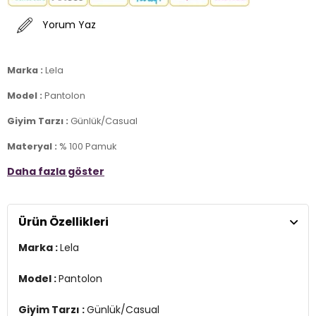
Yorum Yaz
Marka :
Lela
Model :
Pantolon
Giyim Tarzı :
Günlük/Casual
Materyal :
% 100 Pamuk
Daha fazla göster
Kapama Bilgisi :
Fermuar, Düğme ve Kemer
Cep Bilgisi :
Cepli
Ürün Özellikleri
Kalıp Bilgisi :
Palazzo, Yüksek Bel, Bol Paça
Marka :
Lela
Manken Ölçüsü :
Boy : 1.76 cm / Göğüs : 80 cm / Bel : 60 cm /
Basen : 90 cm / Beden : S
2DY673PY2005.17
Model :
Pantolon
Giyim Tarzı :
Günlük/Casual