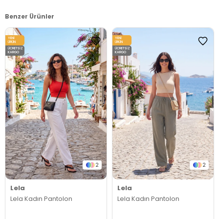
Benzer Ürünler
YENI
YENI
ÜRÜN
ÜRÜN
ÜCRETSIZ
ÜCRETSIZ
KARGO
KARGO
2
2
Lela
Lela
Lela Kadın Pantolon
Lela Kadın Pantolon