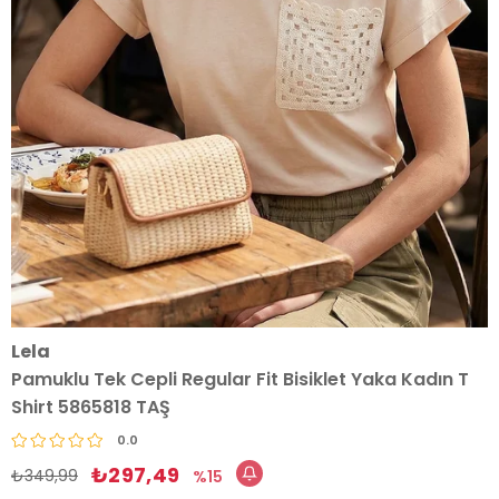
Lela
Pamuklu Tek Cepli Regular Fit Bisiklet Yaka Kadın T
Shirt 5865818 TAŞ
0.0
₺297,49
₺349,99
15