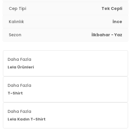
Kalınlık:
İnce
Cep Tipi
Tek Cepli
Kalıp Bilgisi:
Regular Fit
Kalınlık
İnce
Yaş Grubu:
Yetişkin
2DY5865818.34
Sezon
İlkbahar - Yaz
Daha Fazla
Lela Ürünleri
Daha Fazla
T-Shirt
Daha Fazla
Lela Kadın T-Shirt