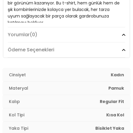
bir görünüm kazanıyor. Bu t-shirt, hem günlük hem de
Kalınlık:
İnce
şık kombinlerinizde kolayca yer bulacak, her tarza
uyum sağlayacak bir parça olarak gardırobunuza
Kalıp Bilgisi:
Regular Fit
katılmayı bekliyor.
Yaş Grubu:
Yetişkin
Yorumlar
(0)
2DY5865818.34
Model:
T Shirt
Ödeme Seçenekleri
Giyim Tarzı:
Günlük/Casual
Mevsim:
Yazlık
Cinsiyet
Kadın
Materyal:
Pamuk
Materyal
Pamuk
Yaka Tipi:
Bisiklet Yaka
Kalıp
Regular Fit
Kol Tipi:
Kısa Kol
Kol Tipi
Kısa Kol
Cep Tipi:
Tek Cepli
Yaka Tipi
Bisiklet Yaka