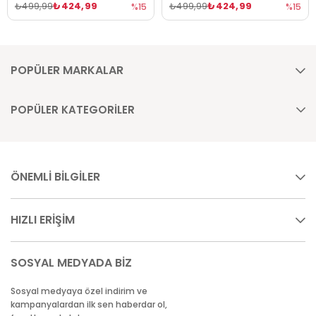
₺424,99
₺424,99
₺499,99
₺499,99
%15
%15
POPÜLER MARKALAR
POPÜLER KATEGORİLER
ÖNEMLİ BİLGİLER
HIZLI ERİŞİM
SOSYAL MEDYADA BİZ
Sosyal medyaya özel indirim ve
kampanyalardan ilk sen haberdar ol,