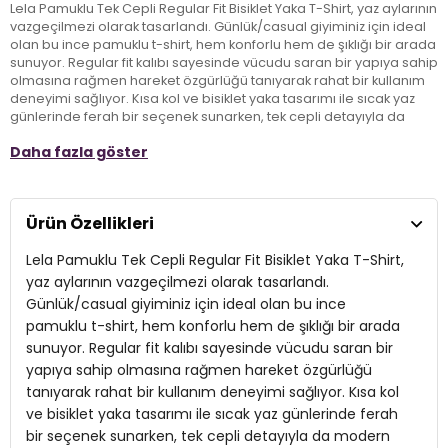
Lela Pamuklu Tek Cepli Regular Fit Bisiklet Yaka T-Shirt, yaz aylarının
vazgeçilmezi olarak tasarlandı. Günlük/casual giyiminiz için ideal
olan bu ince pamuklu t-shirt, hem konforlu hem de şıklığı bir arada
sunuyor. Regular fit kalıbı sayesinde vücudu saran bir yapıya sahip
olmasına rağmen hareket özgürlüğü tanıyarak rahat bir kullanım
deneyimi sağlıyor. Kısa kol ve bisiklet yaka tasarımı ile sıcak yaz
günlerinde ferah bir seçenek sunarken, tek cepli detayıyla da
modern bir görünüm kazanıyor. Bu t-shirt, hem günlük hem de şık
Daha fazla göster
kombinlerinizde kolayca yer bulacak, her tarza uyum sağlayacak
bir parça olarak gardırobunuza katılmayı bekliyor.
Ürün Özellikleri
Model:
T Shirt
Lela Pamuklu Tek Cepli Regular Fit Bisiklet Yaka T-Shirt,
Giyim Tarzı:
Günlük/Casual
yaz aylarının vazgeçilmezi olarak tasarlandı.
Mevsim:
Yazlık
Günlük/casual giyiminiz için ideal olan bu ince
pamuklu t-shirt, hem konforlu hem de şıklığı bir arada
Materyal:
Pamuk
sunuyor. Regular fit kalıbı sayesinde vücudu saran bir
Yaka Tipi:
yapıya sahip olmasına rağmen hareket özgürlüğü
Bisiklet Yaka
tanıyarak rahat bir kullanım deneyimi sağlıyor. Kısa kol
Kol Tipi:
Kısa Kol
ve bisiklet yaka tasarımı ile sıcak yaz günlerinde ferah
bir seçenek sunarken, tek cepli detayıyla da modern
Cep Tipi:
Tek Cepli