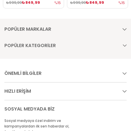
₺849,99
₺849,99
₺999,99
₺999,99
%15
%15
POPÜLER MARKALAR
POPÜLER KATEGORİLER
ÖNEMLİ BİLGİLER
HIZLI ERİŞİM
SOSYAL MEDYADA BİZ
Sosyal medyaya özel indirim ve
kampanyalardan ilk sen haberdar ol,