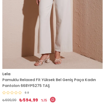
Lela
Pamuklu Relaxed Fit Yüksek Bel Geniş Paça Kadın
Pantolon 668YP5275 TAŞ
0.0
₺594,99
₺699,99
15