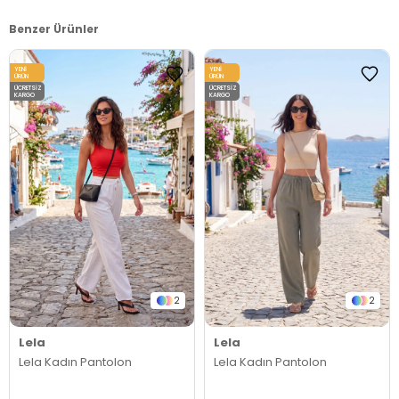
Benzer Ürünler
YENI
YENI
ÜRÜN
ÜRÜN
ÜCRETSIZ
ÜCRETSIZ
KARGO
KARGO
2
2
Lela
Lela
Lela Kadın Pantolon
Lela Kadın Pantolon