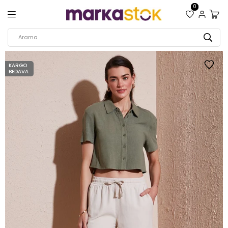
0
KARGO
BEDAVA