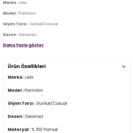
Marka :
Lela
Model :
Pantolon
Giyim Tarzı :
Günlük/Casual
Desen :
Desensiz
Daha fazla göster
Materyal :
% 100 Pamuk
Kapama Bilgisi :
Belden Bağlamalı
Ürün Özellikleri
Cep Bilgisi :
Çift Cepli
Marka :
Lela
Kalıp Bilgisi :
Relaxed Fit, Yüksek Bel, Bol Paça
Detay:
Model :
Pantolon
-Saçaklı geniş paçalar
-Elastik rahat kullanıma uygun bel detayı
Giyim Tarzı :
Günlük/Casual
Manken Ölçüsü :
Boy : 1.78 cm / Göğüs : 89 cm / Bel : 63 cm /
Basen : 92 cm / Beden : S
Desen :
Desensiz
Üretim Yeri :
Türkiye
Materyal :
% 100 Pamuk
2DY668YP5275.34