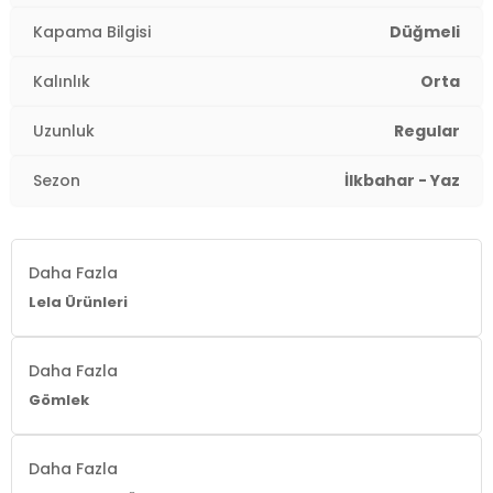
Kol Tipi:
Uzun Kol
Kapama Bilgisi
Düğmeli
Uzunluk:
Regular
Kalınlık
Orta
Kalınlık:
Orta
Uzunluk
Regular
Kalıp Bilgisi:
Regular Fit
Sezon
İlkbahar - Yaz
Yaş Grubu:
Yetişkin
2DYCF25S168305.37
Daha Fazla
Lela Ürünleri
Daha Fazla
Gömlek
Daha Fazla