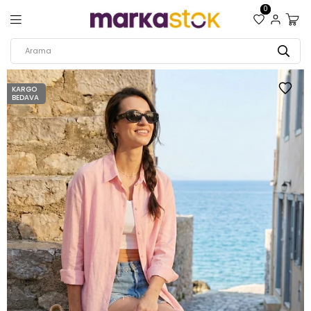
0
KARGO
BEDAVA