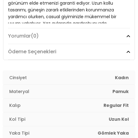
görünüm elde etmenizi garanti ediyor. Uzun kollu
Kapama Şekli:
Düğmeli
tasarımı, güneşin zararlı etkilerinden korunmanıza
Kol Tipi:
Uzun Kol
yardımcı olurken, casual giyiminizle mükemmel bir
uyum yakalıyor. Yaz aylarında gardırobunuzda
Uzunluk:
Regular
mutlaka bulundurmanız gereken bu gömlek, her
Yorumlar
(0)
Kalınlık:
kıyafetle rahatlıkla kombinlenebilir; dolayısıyla stilinize
Orta
zarif bir dokunuş katma zamanı.
Kalıp Bilgisi:
Regular Fit
Ödeme Seçenekleri
Yaş Grubu:
Yetişkin
Model:
Gömlek
2DYCF25S168305.37
Giyim Tarzı:
Cinsiyet
Günlük/Casual
Kadın
Mevsim:
Yazlık
Materyal
Pamuk
Materyal:
% 100 Pamuk
Kalıp
Regular Fit
Yaka Tipi:
Gömlek Yaka
Kol Tipi
Uzun Kol
Kapama Şekli:
Düğmeli
Yaka Tipi
Gömlek Yaka