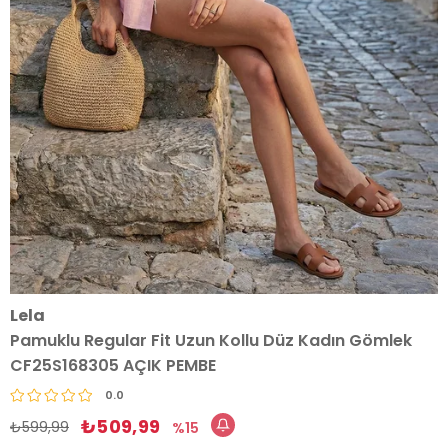
Lela
Pamuklu Regular Fit Uzun Kollu Düz Kadın Gömlek
CF25S168305 AÇIK PEMBE
0.0
₺509,99
₺599,99
15