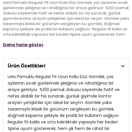
Lela Pamuklu Regular Fit Uzun Kollu Düz Gömlek, yaz aylarının sıcak
günlerinde şıklığınızı ve rahatlığınızı bir araya getiriyor. %100 pamuk
dokusu sayesinde hafif ve nefes alabilir bir his sunarak, günlük
giyimde konfor arayan yetişkinler için ideal bir seçim. Gömlek yaka
tasarımıyla klasik bir görünüm sergileyen bu gömlek, düğmeli
kapama şekliyle de pratik bir kullanım sağlıyor. Regular fit kalıbı ve
orta kalınlıktaki yapısıyla her beden tipine uyum göstererek, hem
şık hem de rahat bir görünüm elde etmenizi garanti ediyor. Uzun
Daha fazla göster
kollu tasarımı, güneşin zararlı etkilerinden korunmanıza yardımcı
olurken, casual giyiminizle mükemmel bir uyum yakalıyor. Yaz
aylarında gardırobunuzda mutlaka bulundurmanız gereken bu
gömlek, her kıyafetle rahatlıkla kombinlenebilir; dolayısıyla stilinize
Ürün Özellikleri
zarif bir dokunuş katma zamanı.
Lela Pamuklu Regular Fit Uzun Kollu Düz Gömlek, yaz
Model:
Gömlek
aylarının sıcak günlerinde şıklığınızı ve rahatlığınızı bir
araya getiriyor. %100 pamuk dokusu sayesinde hafif ve
Giyim Tarzı:
Günlük/Casual
nefes alabilir bir his sunarak, günlük giyimde konfor
arayan yetişkinler için ideal bir seçim. Gömlek yaka
Mevsim:
Yazlık
tasarımıyla klasik bir görünüm sergileyen bu gömlek,
Materyal:
% 100 Pamuk
düğmeli kapama şekliyle de pratik bir kullanım sağlıyor.
Regular fit kalıbı ve orta kalınlıktaki yapısıyla her beden
Yaka Tipi:
Gömlek Yaka
tipine uyum göstererek, hem şık hem de rahat bir