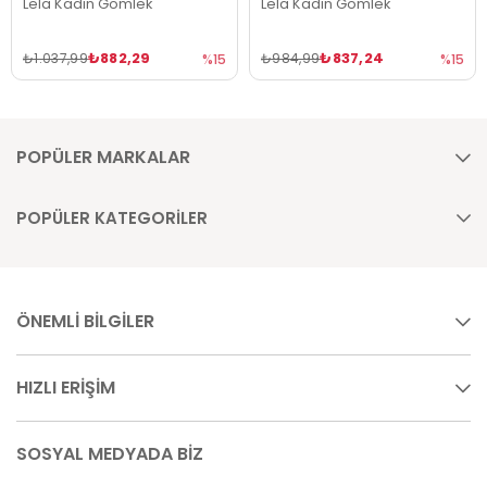
Lela Kadın Gömlek
Lela Kadın Gömlek
₺882,29
₺837,24
₺1.037,99
₺984,99
%15
%15
POPÜLER MARKALAR
POPÜLER KATEGORİLER
ÖNEMLİ BİLGİLER
HIZLI ERİŞİM
SOSYAL MEDYADA BİZ