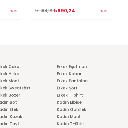
₺990,24
₺
₺1.164,99
%15
%15
rkek Ceket
Erkek Eşofman
rkek Hırka
Erkek Kaban
rkek Mont
Erkek Pantolon
rkek Sweatshirt
Erkek Şort
rkek Boxer
Erkek T-Shirt
adın Bot
Kadın Elbise
adın Etek
Kadın Gömlek
adın Kazak
Kadın Mont
adın Tayt
Kadın T-Shirt