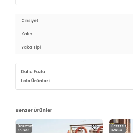
Kalıp Bilgisi :
Regular Fit
Cinsiyet
Manken Ölçüsü :
Boy : 1.75 cm / Göğüs : 85 cm / Bel
2DE4613001.47
Kalıp
Yaka Tipi
Daha Fazla
Lela Ürünleri
Benzer Ürünler
ÜCRETSIZ
ÜCRETSIZ
KARGO
KARGO