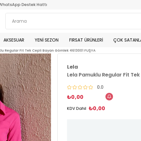
WhatsApp Destek Hattı
AKSESUAR
YENİ SEZON
FIRSAT ÜRÜNLERİ
ÇOK SATANL
lu Regular Fit Tek Cepli Bayan Gömlek 4613001 FUŞYA
Lela
Lela Pamuklu Regular Fit Te
0.0
₺0,00
₺0,00
KDV Dahil