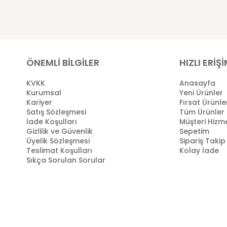
ÖNEMLİ BİLGİLER
HIZLI ERİŞ
KVKK
Anasayfa
Kurumsal
Yeni Ürünler
Kariyer
Fırsat Ürünle
Satış Sözleşmesi
Tüm Ürünler
İade Koşulları
Müşteri Hizme
Gizlilik ve Güvenlik
Sepetim
Üyelik Sözleşmesi
Sipariş Takip
Teslimat Koşulları
Kolay İade
Sıkça Sorulan Sorular