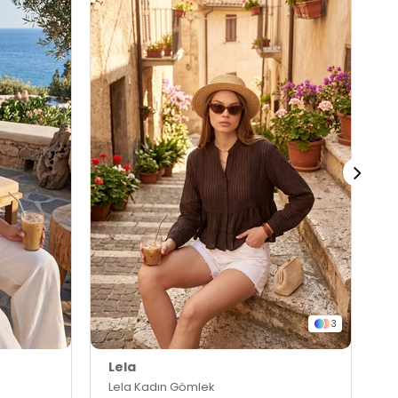
3
Lela
L
Lela Kadın Gömlek
L