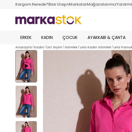
Kargom Nerede?
Bize Ulaşın
Markalar
Mağazalarımız
Yardım
ERKEK
KADIN
ÇOCUK
AYAKKABI & ÇANTA
Anasayfa
Kadın
Üst Giyim
Gömlek
Lela Kadın Gömlek
Lela Pamuk