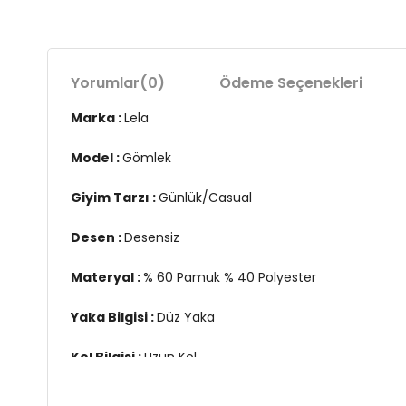
Yorumlar
(0)
Ödeme Seçenekleri
Marka :
Lela
Model :
Gömlek
Giyim Tarzı :
Günlük/Casual
Desen :
Desensiz
Materyal :
% 60 Pamuk % 40 Polyester
Yaka Bilgisi :
Düz Yaka
Kol Bilgisi :
Uzun Kol
Cep Bilgisi :
Tek Cepli