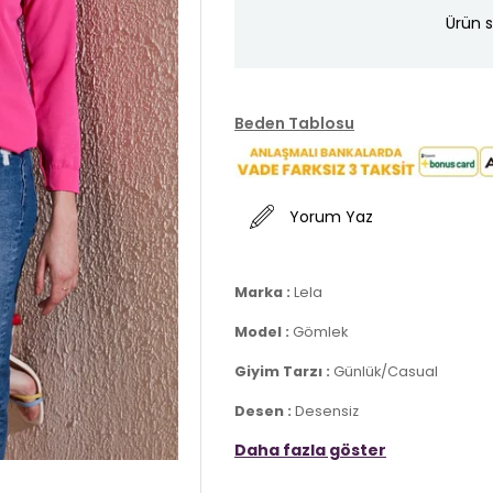
Ürün s
Beden Tablosu
Yorum Yaz
Marka :
Lela
Model :
Gömlek
Giyim Tarzı :
Günlük/Casual
Desen :
Desensiz
Daha fazla göster
Materyal :
% 60 Pamuk % 40 Polyest
Yaka Bilgisi :
Düz Yaka