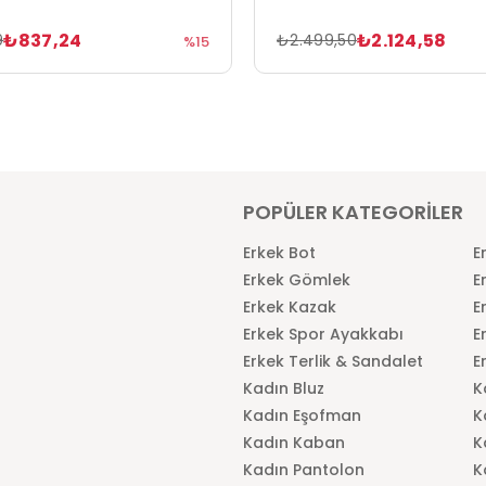
₺837,24
₺2.124,58
9
₺2.499,50
%15
POPÜLER KATEGORİLER
Erkek Bot
E
Erkek Gömlek
E
Erkek Kazak
E
Erkek Spor Ayakkabı
E
Erkek Terlik & Sandalet
E
Kadın Bluz
K
Kadın Eşofman
K
Kadın Kaban
K
Kadın Pantolon
K