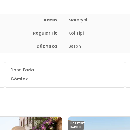
Kadın
Materyal
 : 65 cm / Basen : 93 cm / Beden : S
Regular Fit
Kol Tipi
Düz Yaka
Sezon
Daha Fazla
Gömlek
ÜCRETSIZ
KARGO