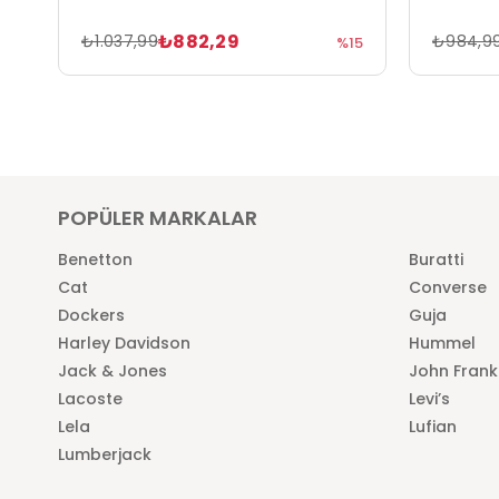
₺882,29
₺1.037,99
₺984,9
%15
POPÜLER MARKALAR
Benetton
Buratti
Cat
Converse
Dockers
Guja
Harley Davidson
Hummel
Jack & Jones
John Frank
Lacoste
Levi’s
Lela
Lufian
Lumberjack