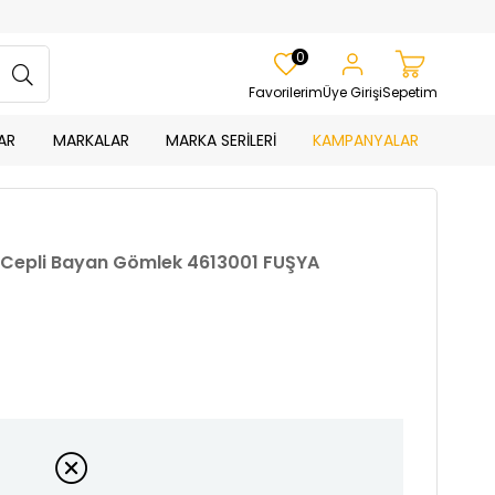
0
Favorilerim
Üye Girişi
Sepetim
AR
MARKALAR
MARKA SERİLERİ
KAMPANYALAR
k Cepli Bayan Gömlek 4613001 FUŞYA