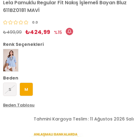
Lela Pamuklu Regular Fit Nakış İşlemeli Bayan Bluz
611BZ0181 MAVİ
0.0
₺424,99
₺499,99
15
Renk Seçenekleri
Beden
S
M
Beden Tablosu
Tahmini Kargoya Teslim
:
11 Ağustos 2026 Salı