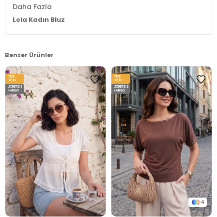
Daha Fazla
Lela Kadın Bluz
Benzer Ürünler
YENI
YENI
ÜRÜN
ÜRÜN
ÜCRETSIZ
ÜCRETSIZ
KARGO
KARGO
4