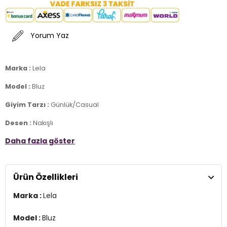
Yorum Yaz
Marka :
Lela
Model :
Bluz
Giyim Tarzı :
Günlük/Casual
Desen :
Nakışlı
Daha fazla göster
Materyal :
% 100 Pamuk
Yaka Bilgisi :
V Yaka
Ürün Özellikleri
Kol Bilgisi :
Uzun Kol
Marka :
Lela
Kalıp Bilgisi :
Regular Fit
Manken Ölçüsü :
Boy : 1.75 cm / Göğüs : 80 cm / Bel : 61 cm /
Model :
Bluz
Basen : 89 cm / Beden : S