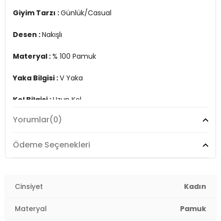
Giyim Tarzı :
Günlük/Casual
Üretim Yeri :
Türkiye
2DY611BZ0181.42
Desen :
Nakışlı
Materyal :
% 100 Pamuk
Yaka Bilgisi :
V Yaka
Kol Bilgisi :
Uzun Kol
Yorumlar
(0)
Kalıp Bilgisi :
Regular Fit
Manken Ölçüsü :
Boy : 1.75 cm / Göğüs : 80 cm / Bel :
Ödeme Seçenekleri
61 cm / Basen : 89 cm / Beden : S
Üretim Yeri :
Türkiye
2DY611BZ0181.42
Cinsiyet
Kadın
Materyal
Pamuk