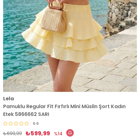
Lela
Pamuklu Regular Fit Fırfırlı Mini Müslin Şort Kadın
Etek 5866662 SARI
0.0
₺599,99
₺699,99
14