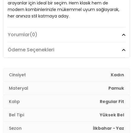
arayanlar için ideal bir seçim. Hem klasik hem de
Manken Bedeni:
Boy : 1.74 cm / Göğüs : 85 cm / Bel : 60 cm / Kalça
modern kombinlerinizle mükemmel uyum sağlayarak,
: 90 cm / Beden : S
her anınıza stil katmaya aday.
Yaş Grubu:
Yetişkin
Yorumlar
(0)
Menşei:
Model:
Türkiye
Etek
Detaylar:
-Lastikli bel -Mini boy -Fırfırlı
Giyim Tarzı:
Günlük/Casual
Ödeme Seçenekleri
2DY5866662.68
Materyal:
% 100 Pamuk
Kumaş Tipi:
Cinsiyet
Belirtilmemiş
Kadın
Bel:
Yüksek Bel
Materyal
Pamuk
Boy:
Mini Boy
Kalıp
Regular Fit
Kalıp Bilgisi:
Regular Fit
Bel Tipi
Yüksek Bel
Manken Bedeni:
Boy : 1.74 cm / Göğüs : 85 cm / Bel :
Sezon
İlkbahar - Yaz