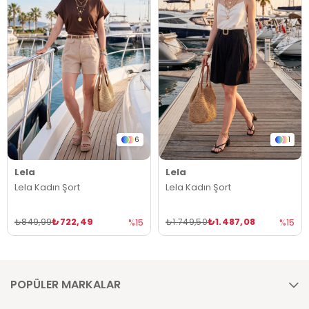
6
1
Lela
Lela
Lela Kadın Şort
Lela Kadın Şort
₺722,49
₺1.487,08
₺849,99
₺1.749,50
%15
%15
POPÜLER MARKALAR