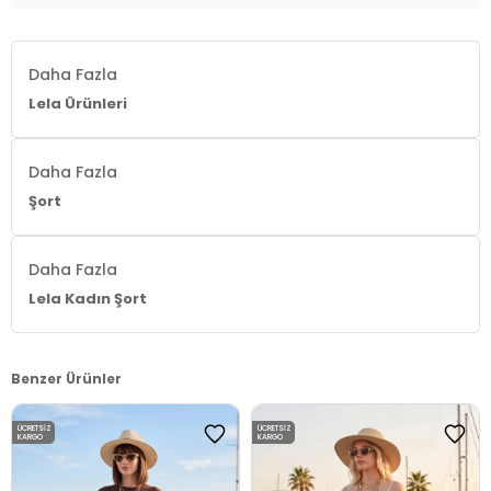
60 cm / Kalça : 90 cm / Beden : S
Yaş Grubu:
Yetişkin
Daha Fazla
Menşei:
Türkiye
Lela Ürünleri
Detaylar:
-Lastikli bel -Mini boy -Fırfırlı
2DY5866662.68
Daha Fazla
Şort
Daha Fazla
Lela Kadın Şort
Benzer Ürünler
ÜCRETSIZ
ÜCRETSIZ
KARGO
KARGO