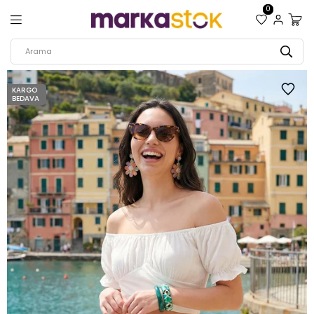
0
KARGO
BEDAVA