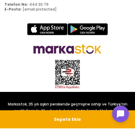
Telefon No:
444 30 79
E-Posta:
[email protected]
Markastok, 35 yılı aşkın perakende geçmişine sahip ve Türkiye’nin
çeşitli illerinde 22 şubesi bulunan Çetin Family Mağazacılık
tarafından kurulmuştur.