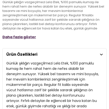
Günlük şıklığın vazgeçilmezi Lela Etek, %100 pamuklu kumaşı ile
hem rahat hem de nefes alabilir bir deneyim sunuyor. Yüksek bel
tasarımı ve mini boyuyla, her mevsim kombinlerinizi
zenginleştirmek için mükemmel bir parça. Regular fit kalıbı
sayesinde vücut hatlarınızı zarif bir şekilde sararak şıklığınızı ön
plana çıkarırken, lastikli bel detayı konforunuzu artırıyor. Fırfırlı
detayları ile eğlenceli bir hava katan bu etek, günlük giyimde
rahatlığı ve şıklığı bir arada arayanlar için ideal bir seçim. Hem
Daha fazla göster
klasik hem de modern kombinlerinizle mükemmel uyum
sağlayarak, her anınıza stil katmaya aday.
Ürün Özellikleri
Model:
Etek
Günlük şıklığın vazgeçilmezi Lela Etek, %100 pamuklu
Giyim Tarzı:
Günlük/Casual
kumaşı ile hem rahat hem de nefes alabilir bir
Materyal:
% 100 Pamuk
deneyim sunuyor. Yüksek bel tasarımı ve mini boyuyla,
her mevsim kombinlerinizi zenginleştirmek için
Kumaş Tipi:
Belirtilmemiş
mükemmel bir parça. Regular fit kalıbı sayesinde
Bel:
vücut hatlarınızı zarif bir şekilde sararak şıklığınızı ön
Yüksek Bel
plana çıkarırken, lastikli bel detayı konforunuzu
Boy:
Mini Boy
artırıyor. Fırfırlı detayları ile eğlenceli bir hava katan bu
etek, günlük giyimde rahatlığı ve şıklığı bir arada
Kalıp Bilgisi:
Regular Fit