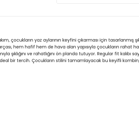
Giyim Tarzı:
Günlük/Casual
Desen:
Baskılı
Mevsim:
Yazlık
Materyal:
%95 PAMUK %5 ELESTAN
Takım, çocukların yaz aylarının keyfini çıkarması için tasarlanmış
rçası, hem hafif hem de hava alan yapısıyla çocukların rahat harek
Yaka Tipi:
Bisiklet Yaka
ıyla şıklığını ve rahatlığını ön planda tutuyor. Regular fit kalıbı
al bir tercih. Çocukların stilini tamamlayacak bu keyifli kombin
Kol Tipi:
Kısa Kol
Kumaş Tipi:
Belirtilmemiş
Boy:
Standart
Kalıp Bilgisi:
Regular Fit
Yaş Grubu:
Çocuk
Menşei:
Türkiye
4DY16212017.25