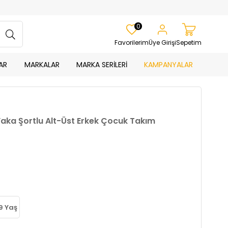
0
Favorilerim
Üye Girişi
Sepetim
AR
MARKALAR
MARKA SERİLERİ
KAMPANYALAR
 Yaka Şortlu Alt-Üst Erkek Çocuk Takım
9 Yaş