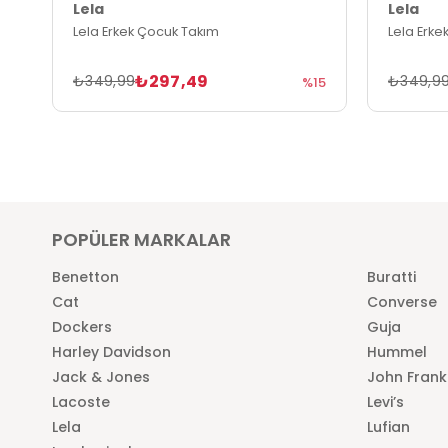
Lela
Lela
Lela Erkek Çocuk Takım
Lela Erke
₺297,49
₺349,99
₺349,9
%15
POPÜLER MARKALAR
Benetton
Buratti
Cat
Converse
Dockers
Guja
Harley Davidson
Hummel
Jack & Jones
John Frank
Lacoste
Levi’s
Lela
Lufian