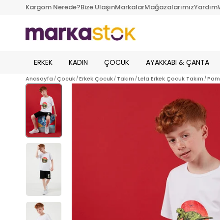
Kargom Nerede?
Bize Ulaşın
Markalar
Mağazalarımız
Yardım
ERKEK
KADIN
ÇOCUK
AYAKKABI & ÇANTA
Anasayfa
Çocuk
Erkek Çocuk
Takım
Lela Erkek Çocuk Takım
Pamu