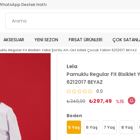
WhatsApp Destek Hattı
AKSESUAR
YENİ SEZON
FIRSAT ÜRÜNLERİ
ÇOK SATANL
klu Regular Fit Bisiklet Yaka Şortlu Alt-Üst Erkek Çocuk Takım 6212017 BEYAZ
Lela
Pamuklu Regular Fit Bisiklet
6212017 BEYAZ
0.0
₺297,49
₺349,99
15
Beden
5 Yaş
6 Yaş
7 Yaş
8 Yaş