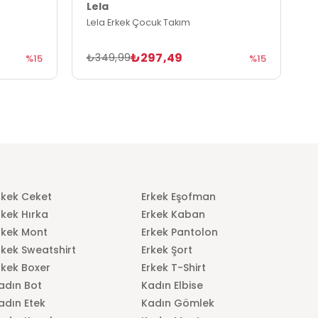
Lela
L
Lela Erkek Çocuk Takım
L
₺297,49
₺349,99
₺
%15
%15
rkek Ceket
Erkek Eşofman
rkek Hırka
Erkek Kaban
rkek Mont
Erkek Pantolon
rkek Sweatshirt
Erkek Şort
rkek Boxer
Erkek T-Shirt
adın Bot
Kadın Elbise
adın Etek
Kadın Gömlek