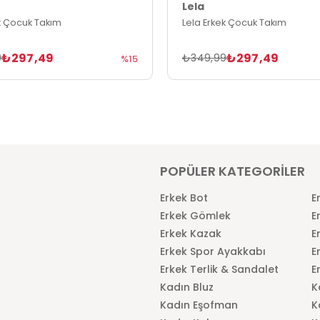
Lela
k Çocuk Takım
Lela Erkek Çocuk Takım
₺297,49
₺297,49
9
₺349,99
%15
POPÜLER KATEGORİLER
Erkek Bot
E
Erkek Gömlek
E
Erkek Kazak
E
Erkek Spor Ayakkabı
E
Erkek Terlik & Sandalet
E
Kadın Bluz
K
Kadın Eşofman
K