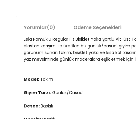
Yorumlar
(0)
Ödeme Seçenekleri
Lela Pamuklu Regular Fit Bisiklet Yaka Şortlu Alt-Üst 
elastan karışımı ile üretilen bu günlük/casual giyim pa
görünüm sunan takım, bisiklet yaka ve kısa kol tasarım
yaz mevsiminde günlük maceralara eşlik etmek için ide
Model:
Takım
Giyim Tarzı:
Günlük/Casual
Desen:
Baskılı
Mevsim:
Yazlık
Materyal:
%95 PAMUK %5 ELESTAN