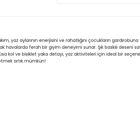
Giyim Tarzı:
Günlük/Casual
Desen:
Baskılı
Mevsim:
Yazlık
Materyal:
%95 PAMUK %5 ELESTAN
akım, yaz aylarının enerjisini ve rahatlığını çocukların gardırobun
ak havalarda ferah bir giyim deneyimi sunar. Şık baskılı deseni say
Yaka Tipi:
Bisiklet Yaka
sa kol ve bisiklet yaka detayı, yaz aktiviteleri için ideal bir seçe
 etmek artık mümkün!
Kol Tipi:
Kısa Kol
Kumaş Tipi:
Belirtilmemiş
Boy:
Standart
Kalıp Bilgisi:
Regular Fit
Yaş Grubu:
Çocuk
Menşei:
Türkiye
4DY16212012.25