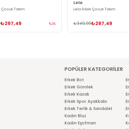
Lela
k Çocuk Takım
Lela Erkek Çocuk Takım
₺297,49
₺297,49
9
₺349,99
%15
POPÜLER KATEGORİLER
Erkek Bot
E
Erkek Gömlek
E
Erkek Kazak
E
Erkek Spor Ayakkabı
E
Erkek Terlik & Sandalet
E
Kadın Bluz
K
Kadın Eşofman
K