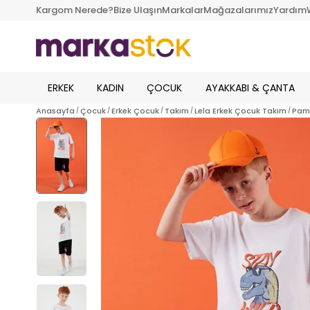
Kargom Nerede?
Bize Ulaşın
Markalar
Mağazalarımız
Yardım
ERKEK
KADIN
ÇOCUK
AYAKKABI & ÇANTA
Anasayfa
Çocuk
Erkek Çocuk
Takım
Lela Erkek Çocuk Takım
Pamu