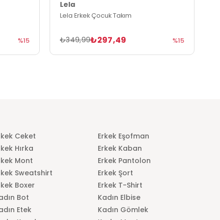
Lela
L
Lela Erkek Çocuk Takım
L
₺297,49
₺349,99
₺
%15
%15
rkek Ceket
Erkek Eşofman
rkek Hırka
Erkek Kaban
rkek Mont
Erkek Pantolon
rkek Sweatshirt
Erkek Şort
rkek Boxer
Erkek T-Shirt
adın Bot
Kadın Elbise
adın Etek
Kadın Gömlek