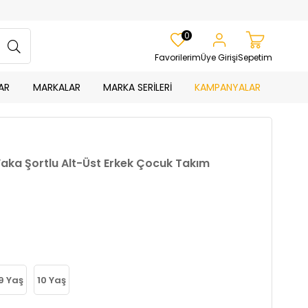
0
Favorilerim
Üye Girişi
Sepetim
AR
MARKALAR
MARKA SERİLERİ
KAMPANYALAR
 Yaka Şortlu Alt-Üst Erkek Çocuk Takım
9 Yaş
10 Yaş