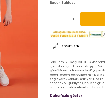
Beden Tablosu
Yorum Yaz
Lela Pamuklu Regular Fit Bisiklet Yaka 
çocukların gardırobuna taşıyor. %95 
günlük/casual tasarım, hafif yapısıyl
baskılı deseni sayesinde miniklerin s
sağlayarak konforu artırıyor. Kısa kol v
seçenek oluşturuyor. Çocuklar için ö
bir görünüm elde etmek artık mümk
Daha fazla göster
Model:
Takım