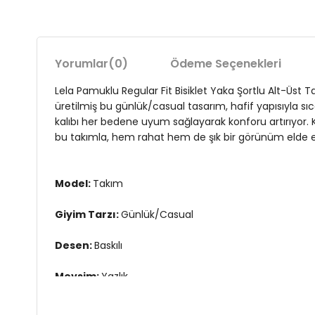
Yorumlar
(0)
Ödeme Seçenekleri
Lela Pamuklu Regular Fit Bisiklet Yaka Şortlu Alt-Üst T
üretilmiş bu günlük/casual tasarım, hafif yapısıyla sıc
kalıbı her bedene uyum sağlayarak konforu artırıyor. Kı
bu takımla, hem rahat hem de şık bir görünüm elde
Model:
Takım
Giyim Tarzı:
Günlük/Casual
Desen:
Baskılı
Mevsim:
Yazlık
Materyal:
%95 PAMUK %5 ELESTAN