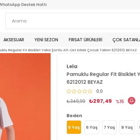
WhatsApp Destek Hattı
AKSESUAR
YENİ SEZON
FIRSAT ÜRÜNLERİ
ÇOK SATANL
klu Regular Fit Bisiklet Yaka Şortlu Alt-Üst Erkek Çocuk Takım 6212012 BEYAZ
Lela
Pamuklu Regular Fit Bisiklet
6212012 BEYAZ
0.0
₺297,49
₺349,99
15
Beden
5 Yaş
6 Yaş
7 Yaş
8 Yaş