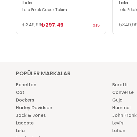
Lela
Lela
Lela Erkek Çocuk Takım
Lela Erke
₺297,49
₺349,99
₺349,9
%15
POPÜLER MARKALAR
Benetton
Buratti
Cat
Converse
Dockers
Guja
Harley Davidson
Hummel
Jack & Jones
John Frank
Lacoste
Levi’s
Lela
Lufian