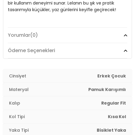
bir kullanım deneyimi sunar. Lelanın bu şık ve pratik
Yaş Grubu:
Çocuk
4DY16212008.112
tasarımıyla küçükler, yaz günlerini keyifle geçirecek!
Model:
Takım
Yorumlar
(0)
Giyim Tarzı:
Günlük/Casual
Ödeme Seçenekleri
Mevsim:
Yazlık
Materyal:
%95 PAMUK %5 ELESTAN
Cinsiyet
Erkek Çocuk
Yaka Tipi:
Bisiklet Yaka
Materyal
Pamuk Karışımlı
Kol Tipi:
Kısa Kol
Kalıp
Regular Fit
Kalıp Bilgisi:
Regular Fit
Kol Tipi
Kısa Kol
Yaş Grubu:
Çocuk
4DY16212008.112
Yaka Tipi
Bisiklet Yaka