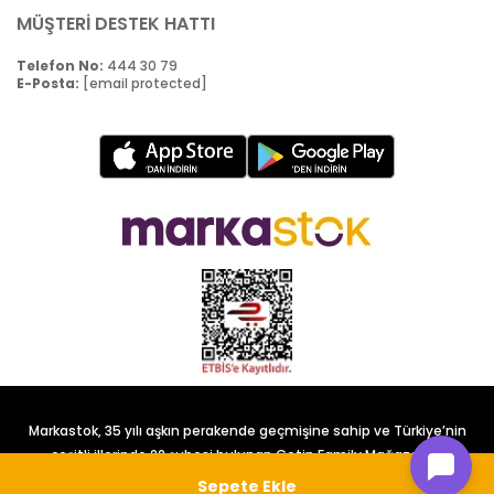
MÜŞTERİ DESTEK HATTI
Telefon No:
444 30 79
E-Posta:
[email protected]
Markastok, 35 yılı aşkın perakende geçmişine sahip ve Türkiye’nin
çeşitli illerinde 22 şubesi bulunan Çetin Family Mağazacılık
tarafından kurulmuştur.