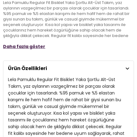
Lela Pamuklu Regular Fit Bisiklet Yaka Şortlu Alt-Üst Takım, yaz
aylarının vazgeçilmez bir parçası olarak çocuklar için tasarlandı.
%95 pamuk ve %5 elastan karışımı ile hem hafif hem de rahat bir
giysi sunan bu takım, günlük ve casual giyimde mükemmel bir
seçenek oluşturuyor. Kısa kol yapısı ve bisiklet yaka tasarımı ile
çocuklarınız hem hareket özgürlüğüne sahip olacak hem de
şıklığıyla dikkat çekecek. Regular fit kalıbı sayesinde her bedene
uyum sağlayarak, rahat bir kullanım deneyimi sunar. Lelanın bu şık
Daha fazla göster
ve pratik tasarımıyla küçükler, yaz günlerini keyifle geçirecek!
Model:
Takım
Ürün Özellikleri
Giyim Tarzı:
Günlük/Casual
Lela Pamuklu Regular Fit Bisiklet Yaka Şortlu Alt-Üst
Mevsim:
Yazlık
Takım, yaz aylarının vazgeçilmez bir parçası olarak
çocuklar için tasarlandı. %95 pamuk ve %5 elastan
Materyal:
%95 PAMUK %5 ELESTAN
karışımı ile hem hafif hem de rahat bir giysi sunan bu
takım, günlük ve casual giyimde mükemmel bir
Yaka Tipi:
Bisiklet Yaka
seçenek oluşturuyor. Kısa kol yapısı ve bisiklet yaka
Kol Tipi:
Kısa Kol
tasarımı ile çocuklarınız hem hareket özgürlüğüne
sahip olacak hem de şıklığıyla dikkat çekecek. Regular
Kalıp Bilgisi:
Regular Fit
fit kalıbı sayesinde her bedene uyum sağlayarak, rahat