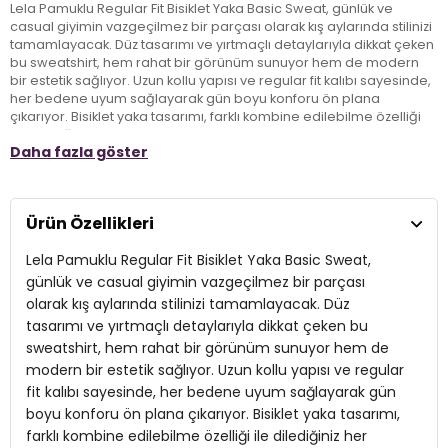
Lela Pamuklu Regular Fit Bisiklet Yaka Basic Sweat, günlük ve
casual giyimin vazgeçilmez bir parçası olarak kış aylarında stilinizi
tamamlayacak. Düz tasarımı ve yırtmaçlı detaylarıyla dikkat çeken
bu sweatshirt, hem rahat bir görünüm sunuyor hem de modern
bir estetik sağlıyor. Uzun kollu yapısı ve regular fit kalıbı sayesinde,
her bedene uyum sağlayarak gün boyu konforu ön plana
çıkarıyor. Bisiklet yaka tasarımı, farklı kombine edilebilme özelliği
ile dilediğiniz her kıyafetle mükemmel bir uyum yakalıyor. Kış
Daha fazla göster
mevsiminin soğuk günlerinde şıklığınızı korurken, Lela Pamuklu
Basic Sweat ile sıcak kalmanın keyfini çıkarın.
Ürün Özellikleri
Model:
Sweat
Lela Pamuklu Regular Fit Bisiklet Yaka Basic Sweat,
Giyim Tarzı:
Günlük/Casual
günlük ve casual giyimin vazgeçilmez bir parçası
Desen:
Düz
olarak kış aylarında stilinizi tamamlayacak. Düz
tasarımı ve yırtmaçlı detaylarıyla dikkat çeken bu
Mevsim:
Kışlık
sweatshirt, hem rahat bir görünüm sunuyor hem de
Yaka Tipi:
modern bir estetik sağlıyor. Uzun kollu yapısı ve regular
Bisiklet Yaka
fit kalıbı sayesinde, her bedene uyum sağlayarak gün
Kol Tipi:
Uzun Kol
boyu konforu ön plana çıkarıyor. Bisiklet yaka tasarımı,
farklı kombine edilebilme özelliği ile dilediğiniz her
Uzunluk:
Regular