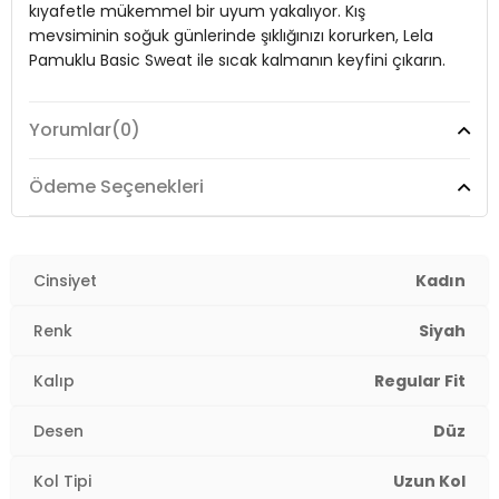
kıyafetle mükemmel bir uyum yakalıyor. Kış
Kalıp Bilgisi:
Regular Fit
mevsiminin soğuk günlerinde şıklığınızı korurken, Lela
Pamuklu Basic Sweat ile sıcak kalmanın keyfini çıkarın.
Yaş Grubu:
Yetişkin
Detaylar:
Yırtmaçlı
Yorumlar
(0)
2DK5863569.07
Model:
Sweat
Giyim Tarzı:
Günlük/Casual
Ödeme Seçenekleri
Desen:
Düz
Mevsim:
Cinsiyet
Kışlık
Kadın
Yaka Tipi:
Bisiklet Yaka
Renk
Siyah
Kol Tipi:
Uzun Kol
Kalıp
Regular Fit
Uzunluk:
Regular
Desen
Düz
Kalıp Bilgisi:
Regular Fit
Kol Tipi
Uzun Kol