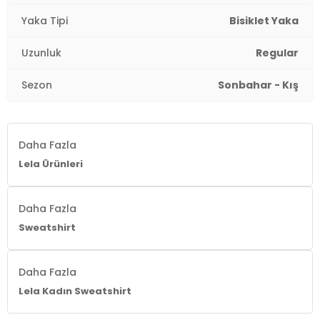
Yaş Grubu:
Yetişkin
Yaka Tipi
Bisiklet Yaka
Detaylar:
Yırtmaçlı
Uzunluk
Regular
2DK5863569.07
Sezon
Sonbahar - Kış
Daha Fazla
Lela Ürünleri
Daha Fazla
Sweatshirt
Daha Fazla
Lela Kadın Sweatshirt