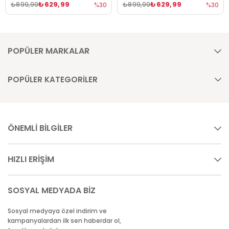
₺629,99
₺629,99
₺899,99
₺899,99
%30
%30
POPÜLER MARKALAR
POPÜLER KATEGORİLER
ÖNEMLİ BİLGİLER
HIZLI ERİŞİM
SOSYAL MEDYADA BİZ
Sosyal medyaya özel indirim ve
kampanyalardan ilk sen haberdar ol,