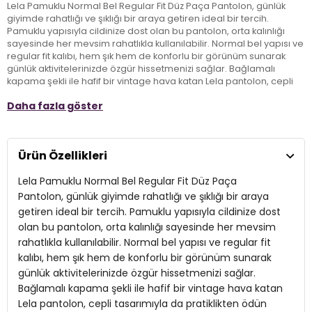
Lela Pamuklu Normal Bel Regular Fit Düz Paça Pantolon, günlük
giyimde rahatlığı ve şıklığı bir araya getiren ideal bir tercih.
Pamuklu yapısıyla cildinize dost olan bu pantolon, orta kalınlığı
sayesinde her mevsim rahatlıkla kullanılabilir. Normal bel yapısı ve
regular fit kalıbı, hem şık hem de konforlu bir görünüm sunarak
günlük aktivitelerinizde özgür hissetmenizi sağlar. Bağlamalı
kapama şekli ile hafif bir vintage hava katan Lela pantolon, cepli
tasarımıyla da pratiklikten ödün vermez. Düz paça kesimi,
Daha fazla göster
kombinlerinizin vazgeçilmezi olacak şekilde her türlü üstle
mükemmel uyum sağlar. Günlük/casual stilinizi tamamlamak için
ideal olan bu pantolon, gardırobunuzda yer almayı bekliyor!
Ürün Özellikleri
Model:
Pantolon
Lela Pamuklu Normal Bel Regular Fit Düz Paça
Giyim Tarzı:
Günlük/Casual
Pantolon, günlük giyimde rahatlığı ve şıklığı bir araya
getiren ideal bir tercih. Pamuklu yapısıyla cildinize dost
Materyal:
Pamuklu
olan bu pantolon, orta kalınlığı sayesinde her mevsim
rahatlıkla kullanılabilir. Normal bel yapısı ve regular fit
Kapama Şekli:
Bağlamalı
kalıbı, hem şık hem de konforlu bir görünüm sunarak
Cep Tipi:
Cepli
günlük aktivitelerinizde özgür hissetmenizi sağlar.
Bağlamalı kapama şekli ile hafif bir vintage hava katan
Kumaş Tipi:
Belirtilmemiş
Lela pantolon, cepli tasarımıyla da pratiklikten ödün