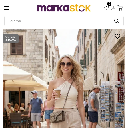
0
KARGO
BEDAVA