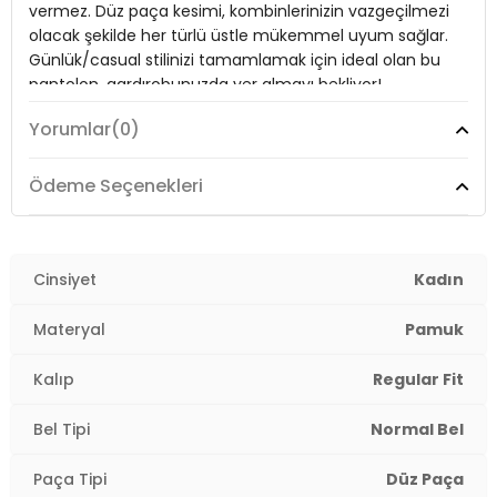
vermez. Düz paça kesimi, kombinlerinizin vazgeçilmezi
Bel:
Normal Bel
olacak şekilde her türlü üstle mükemmel uyum sağlar.
Boy:
Standart
Günlük/casual stilinizi tamamlamak için ideal olan bu
pantolon, gardırobunuzda yer almayı bekliyor!
Paça Tipi:
Düz Paça
Yorumlar
(0)
Kalınlık:
Orta
Model:
Pantolon
Kalıp Bilgisi:
Regular Fit
Ödeme Seçenekleri
Giyim Tarzı:
Günlük/Casual
Yaş Grubu:
Yetişkin
Menşei:
Türkiye
Materyal:
Pamuklu
2DY668YP42282S4.3312
Cinsiyet
Kadın
Kapama Şekli:
Bağlamalı
Materyal
Pamuk
Cep Tipi:
Cepli
Kalıp
Regular Fit
Kumaş Tipi:
Belirtilmemiş
Bel Tipi
Normal Bel
Bel:
Normal Bel
Paça Tipi
Düz Paça