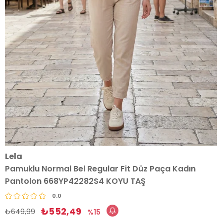
Lela
Pamuklu Normal Bel Regular Fit Düz Paça Kadın
Pantolon 668YP42282S4 KOYU TAŞ
0.0
₺552,49
₺649,99
15