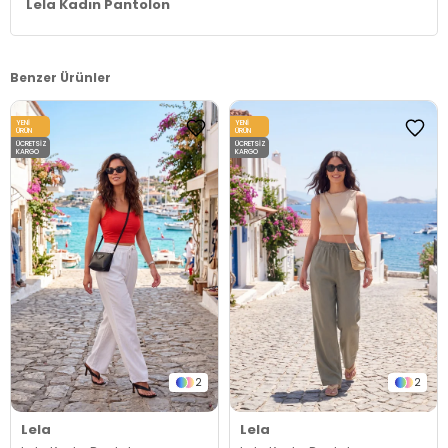
Lela Kadın Pantolon
Benzer Ürünler
YENI
YENI
ÜRÜN
ÜRÜN
ÜCRETSIZ
ÜCRETSIZ
KARGO
KARGO
2
2
Lela
Lela