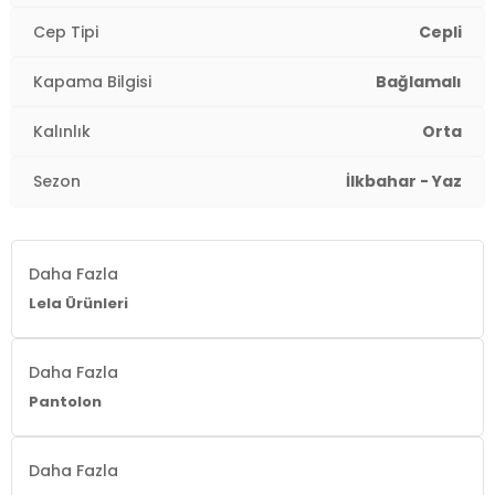
Boy:
Standart
Cep Tipi
Cepli
Paça Tipi:
Düz Paça
Kapama Bilgisi
Bağlamalı
Kalınlık:
Orta
Kalınlık
Orta
Kalıp Bilgisi:
Regular Fit
Sezon
İlkbahar - Yaz
Yaş Grubu:
Yetişkin
Menşei:
Türkiye
2DY668YP42282S4.3312
Daha Fazla
Lela Ürünleri
Daha Fazla
Pantolon
Daha Fazla