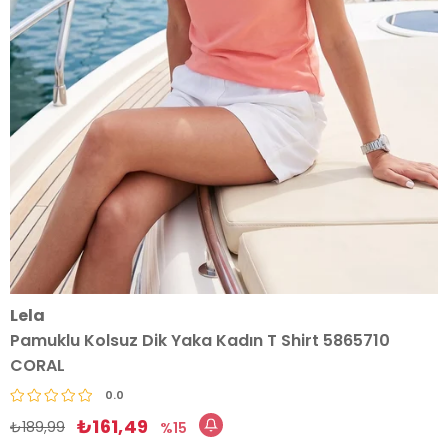
Lela
Pamuklu Kolsuz Dik Yaka Kadın T Shirt 5865710
CORAL
0.0
₺161,49
₺189,99
15