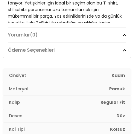
tanıyor. Yetişkinler için ideal bir seçim olan bu T-shirt,
Kol Tipi:
Kolsuz
stil sahibi görünümünüzü tamamlamak için
Kalıp Bilgisi:
Regular Fit
mükemmel bir parça. Yaz etkinliklerinizde ya da günlük
hayatta, Lela T-Shirt ile rahatlığın ve şıklığın tadını
Yaş Grubu:
Yetişkin
çıkarın.
2DY5865710.2514
Yorumlar
(0)
Model:
T Shirt
Ödeme Seçenekleri
Giyim Tarzı:
Günlük/Casual
Desen:
Cinsiyet
Düz
Kadın
Mevsim:
Yazlık
Materyal
Pamuk
Materyal:
% 100 Pamuk
Kalıp
Regular Fit
Yaka Tipi:
Dik Yaka
Desen
Düz
Kol Tipi:
Kolsuz
Kol Tipi
Kolsuz