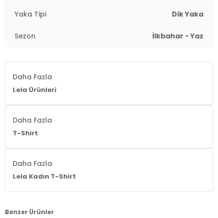
Kalıp Bilgisi:
Regular Fit
Yaka Tipi
Dik Yaka
Yaş Grubu:
Yetişkin
Sezon
İlkbahar - Yaz
2DY5865710.2514
Daha Fazla
Lela Ürünleri
Daha Fazla
T-Shirt
Daha Fazla
Lela Kadın T-Shirt
Benzer Ürünler