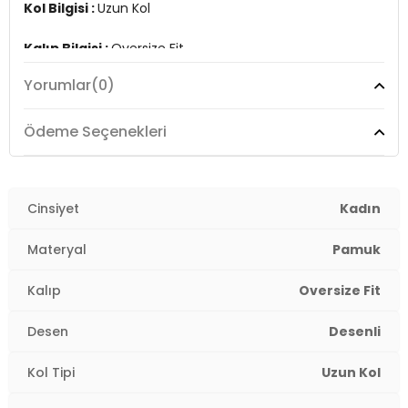
Kol Bilgisi :
Uzun Kol
Kalıp Bilgisi :
Oversize Fit
Yorumlar
(0)
Manken Ölçüsü :
Kilo : 52 kg / Boy : 1.76 cm / Göğüs :
81 cm / Bel : 60 cm / Basen : 90 cm / Beden : S
Ödeme Seçenekleri
YERLİ ÜRETİM
2DK6234629.08
Cinsiyet
Kadın
Materyal
Pamuk
Kalıp
Oversize Fit
Desen
Desenli
Kol Tipi
Uzun Kol