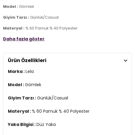
Model :
Gömlek
Giyim Tarzı :
Günlük/Casual
Materyal :
% 60 Pamuk % 40 Polyester
Daha fazla göster
Yaka Bilgisi :
Düz Yaka
Kol Bilgisi :
Uzun Kol
Ürün Özellikleri
Kalıp Bilgisi :
Oversize Fit
Marka :
Lela
Manken Ölçüsü :
Kilo : 52 kg / Boy : 1.76 cm / Göğüs : 81 cm / Bel :
60 cm / Basen : 90 cm / Beden : S
Model :
Gömlek
YERLİ ÜRETİM
2DK6234629.08
Giyim Tarzı :
Günlük/Casual
Materyal :
% 60 Pamuk % 40 Polyester
Yaka Bilgisi :
Düz Yaka