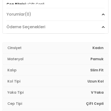
Cep Bilgisi :
Çift Cepli
Yorumlar
(0)
Kalıp Bilgisi :
Slim Fit
Manken Ölçüsü :
Kilo : 52 kg / Boy : 1.74 cm / Göğüs :
Ödeme Seçenekleri
84 cm / Bel : 63 cm / Basen : 88 cm / Beden : S
Üretim Yeri :
Türkiye
2DY514257518.212
Cinsiyet
Kadın
Materyal
Pamuk
Kalıp
Slim Fit
Kol Tipi
Uzun Kol
Yaka Tipi
V Yaka
Cep Tipi
Çift Cepli