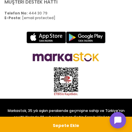
MÜŞTERİ DESTEK HATTI
Telefon No:
444 30 79
E-Posta:
[email protected]
Markastok, 35 yılı aşkın perakende geçmişine sahip ve Türkiye’nin
çeşitli illerinde 22 şubesi bulunan Çetin Family Mağazacılık
tarafından kurulmuştur.