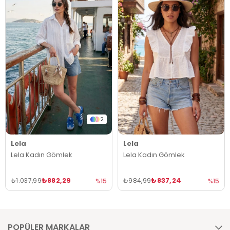
2
Lela
Lela
Lela Kadın Gömlek
Lela Kadın Gömlek
₺882,29
₺837,24
₺1.037,99
₺984,99
%15
%15
POPÜLER MARKALAR