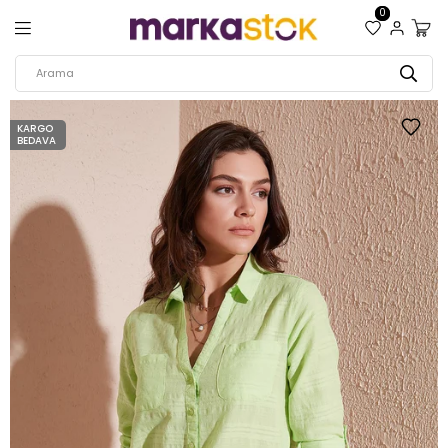
0
KARGO
BEDAVA