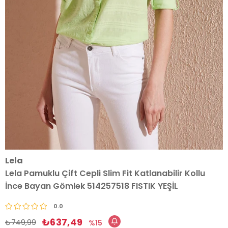
Lela
Lela Pamuklu Çift Cepli Slim Fit Katlanabilir Kollu
İnce Bayan Gömlek 514257518 FISTIK YEŞİL
0.0
₺637,49
₺749,99
15