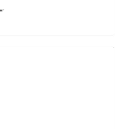
er
 1.74 cm / Göğüs : 81 cm / Bel : 60 cm / Basen : 89 cm /