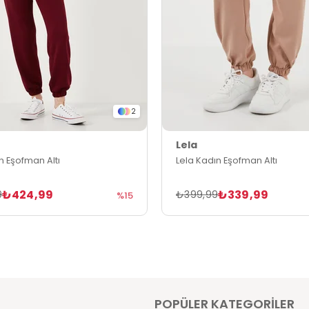
2
Lela
n Eşofman Altı
Lela Kadın Eşofman Altı
₺424,99
₺339,99
9
₺399,99
%15
POPÜLER KATEGORİLER