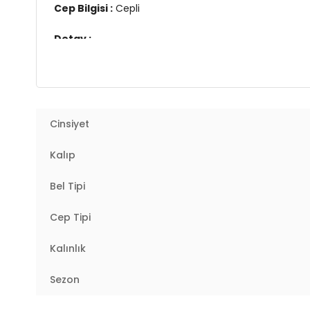
Cep Bilgisi :
Cepli
Detay :
-Beli ve paçası lastikli
Manken Ölçüsü :
Kilo : 54 kg / Boy : 1.74 cm / Göğüs
YERLİ ÜRETİM
Cinsiyet
2DY5864171.503
Kalıp
Bel Tipi
Cep Tipi
Kalınlık
Sezon