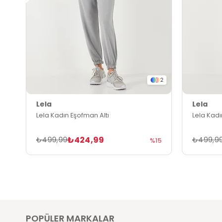
2
Lela
Lela
Lela Kadın Eşofman Altı
Lela Kadı
₺424,99
₺499,99
₺499,9
%15
POPÜLER MARKALAR