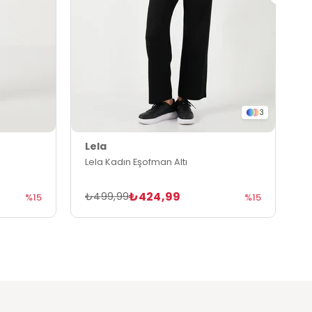
3
Lela
L
Lela Kadın Eşofman Altı
L
₺424,99
₺499,99
₺
%15
%15