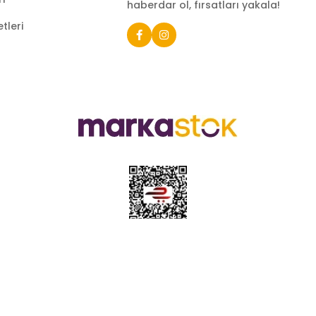
haberdar ol, fırsatları yakala!
tleri
e sahip ve Türkiye’nin çeşitli illerinde 22 şubesi bulunan Çeti