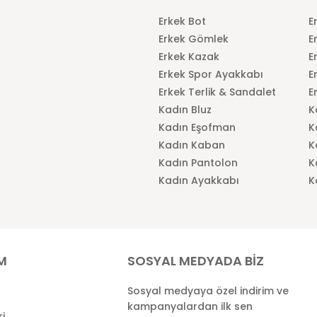
Erkek Bot
E
Erkek Gömlek
E
Erkek Kazak
E
Erkek Spor Ayakkabı
E
Erkek Terlik & Sandalet
E
Kadın Bluz
K
Kadın Eşofman
K
Kadın Kaban
K
Kadın Pantolon
K
Kadın Ayakkabı
K
İM
SOSYAL MEDYADA BİZ
Sosyal medyaya özel indirim ve
kampanyalardan ilk sen
ri