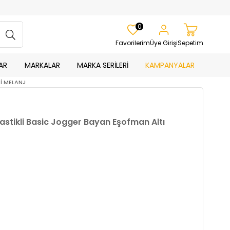
0
Favorilerim
Üye Girişi
Sepetim
AR
MARKALAR
MARKA SERİLERİ
KAMPANYALAR
Rİ MELANJ
Lastikli Basic Jogger Bayan Eşofman Altı