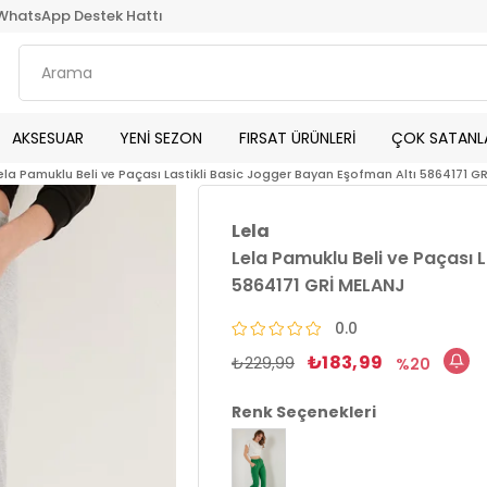
WhatsApp Destek Hattı
AKSESUAR
YENİ SEZON
FIRSAT ÜRÜNLERİ
ÇOK SATANL
ela Pamuklu Beli ve Paçası Lastikli Basic Jogger Bayan Eşofman Altı 5864171 G
Lela
Lela Pamuklu Beli ve Paçası 
5864171 GRİ MELANJ
0.0
₺183,99
₺229,99
20
Renk Seçenekleri