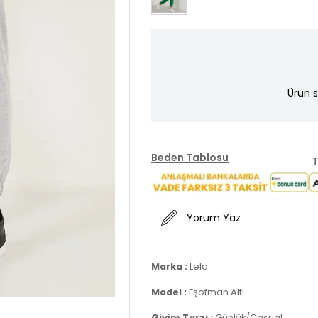
Ürün s
Beden Tablosu
T
Yorum Yaz
Marka :
Lela
Model :
Eşofman Altı
Giyim Tarzı :
Günlük/Casual