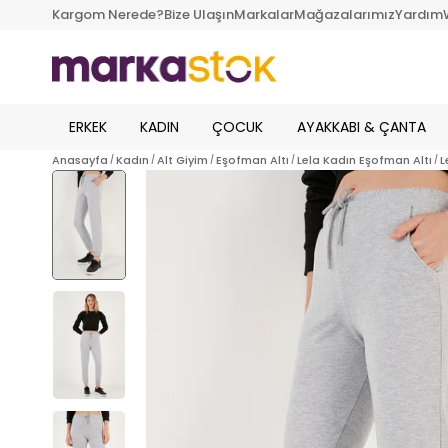
Kargom Nerede?
Bize Ulaşın
Markalar
Mağazalarımız
Yardım
ERKEK
KADIN
ÇOCUK
AYAKKABI & ÇANTA
Anasayfa
Kadın
Alt Giyim
Eşofman Altı
Lela Kadın Eşofman Altı
L