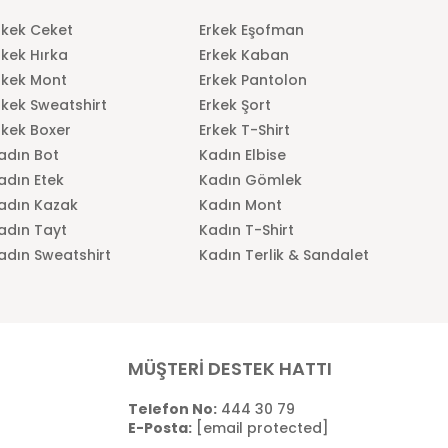
rkek Ceket
Erkek Eşofman
rkek Hırka
Erkek Kaban
rkek Mont
Erkek Pantolon
rkek Sweatshirt
Erkek Şort
rkek Boxer
Erkek T-Shirt
adın Bot
Kadın Elbise
adın Etek
Kadın Gömlek
adın Kazak
Kadın Mont
adın Tayt
Kadın T-Shirt
adın Sweatshirt
Kadın Terlik & Sandalet
MÜŞTERİ DESTEK HATTI
Telefon No:
444 30 79
E-Posta:
[email protected]