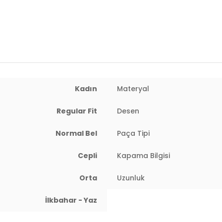
 : 81 cm / Bel : 60 cm / Basen : 89 cm / Beden : S
Kadın
Materyal
Regular Fit
Desen
Normal Bel
Paça Tipi
Cepli
Kapama Bilgisi
Orta
Uzunluk
İlkbahar - Yaz