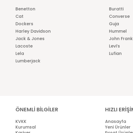
Benetton
Buratti
Cat
Converse
Dockers
Guja
Harley Davidson
Hummel
Jack & Jones
John Frank
Lacoste
Levi’s
Lela
Lufian
Lumberjack
ÖNEMLİ BİLGİLER
HIZLI ERİŞ
KVKK
Anasayfa
Kurumsal
Yeni Ürünler
Kariyer
Fırsat Ürünle