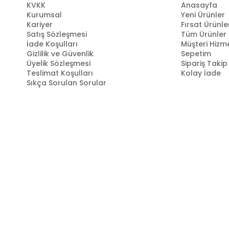
KVKK
Anasayfa
Kurumsal
Yeni Ürünler
Kariyer
Fırsat Ürünle
Satış Sözleşmesi
Tüm Ürünler
İade Koşulları
Müşteri Hizme
Gizlilik ve Güvenlik
Sepetim
Üyelik Sözleşmesi
Sipariş Takip
Teslimat Koşulları
Kolay İade
Sıkça Sorulan Sorular
Markastok, 35 yılı aşkın perakende geçmişin