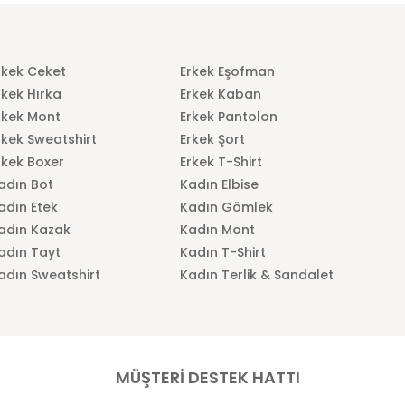
rkek Ceket
Erkek Eşofman
rkek Hırka
Erkek Kaban
rkek Mont
Erkek Pantolon
rkek Sweatshirt
Erkek Şort
rkek Boxer
Erkek T-Shirt
adın Bot
Kadın Elbise
adın Etek
Kadın Gömlek
adın Kazak
Kadın Mont
adın Tayt
Kadın T-Shirt
adın Sweatshirt
Kadın Terlik & Sandalet
MÜŞTERİ DESTEK HATTI