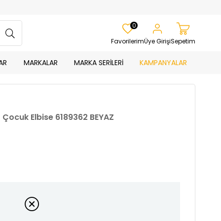
0
Favorilerim
Üye Girişi
Sepetim
AR
MARKALAR
MARKA SERİLERİ
KAMPANYALAR
ız Çocuk Elbise 6189362 BEYAZ