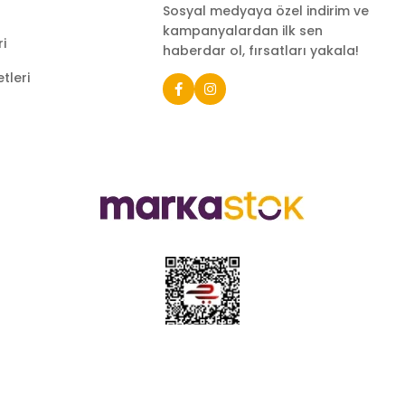
Sosyal medyaya özel indirim ve
kampanyalardan ilk sen
ri
haberdar ol, fırsatları yakala!
tleri
e sahip ve Türkiye’nin çeşitli illerinde 22 şubesi bulunan Çeti