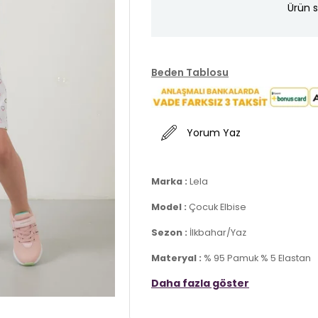
Ürün s
Beden Tablosu
Yorum Yaz
Marka :
Lela
Model :
Çocuk Elbise
Sezon :
İlkbahar/Yaz
Materyal :
% 95 Pamuk % 5 Elastan
Daha fazla göster
Yaka Bilgisi :
Bisiklet Yaka
Kol Bilgisi :
Kısa Kol