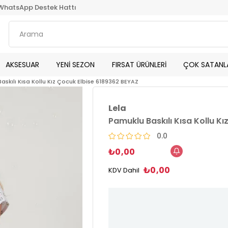
WhatsApp Destek Hattı
AKSESUAR
YENİ SEZON
FIRSAT ÜRÜNLERİ
ÇOK SATANL
askılı Kısa Kollu Kız Çocuk Elbise 6189362 BEYAZ
Lela
Pamuklu Baskılı Kısa Kollu K
0.0
₺0,00
₺0,00
KDV Dahil