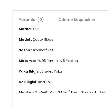
Yorumlar
(0)
Ödeme Seçenekleri
Marka :
Lela
Model :
Çocuk Elbise
Sezon :
İlkbahar/Yaz
Materyal :
% 95 Pamuk % 5 Elastan
Yaka Bilgisi :
Bisiklet Yaka
Kol Bilgisi :
Kısa Kol
Manken Ölçüsü :
Kilo : 24 kg / Boy : 1.21 cm / Beden :
Üretim Yeri :
Türkiye