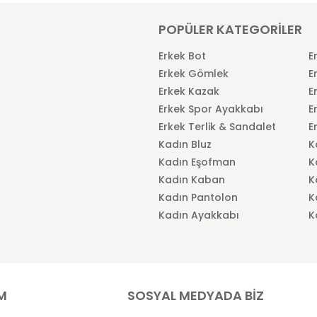
POPÜLER KATEGORİLER
Erkek Bot
E
Erkek Gömlek
E
Erkek Kazak
E
Erkek Spor Ayakkabı
E
Erkek Terlik & Sandalet
E
Kadın Bluz
K
Kadın Eşofman
K
Kadın Kaban
K
Kadın Pantolon
K
Kadın Ayakkabı
K
İM
SOSYAL MEDYADA BİZ