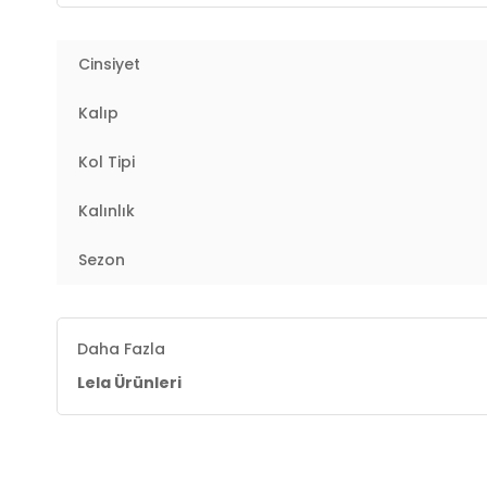
4DY26189362.25
Cinsiyet
Kalıp
Kol Tipi
Kalınlık
Sezon
Daha Fazla
Lela Ürünleri