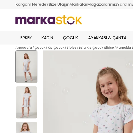
Kargom Nerede?
Bize Ulaşın
Markalar
Mağazalarımız
Yardım
ERKEK
KADIN
ÇOCUK
AYAKKABI & ÇANTA
Anasayfa
Çocuk
Kız Çocuk
Elbise
Lela Kız Çocuk Elbise
Pamuklu B