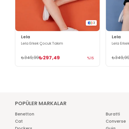
3
Lela
Lela
Lela Erkek Çocuk Takım
Lela Erke
₺297,49
₺349,99
₺349,9
%15
POPÜLER MARKALAR
Benetton
Buratti
Cat
Converse
Dockers
Guja