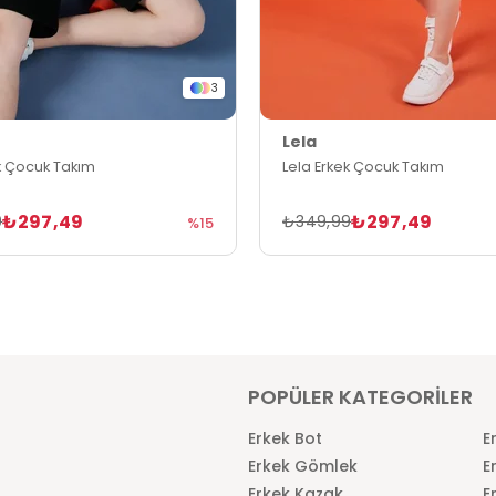
3
Lela
k Çocuk Takım
Lela Erkek Çocuk Takım
₺297,49
₺297,49
9
₺349,99
%15
POPÜLER KATEGORİLER
Erkek Bot
E
Erkek Gömlek
E
Erkek Kazak
E