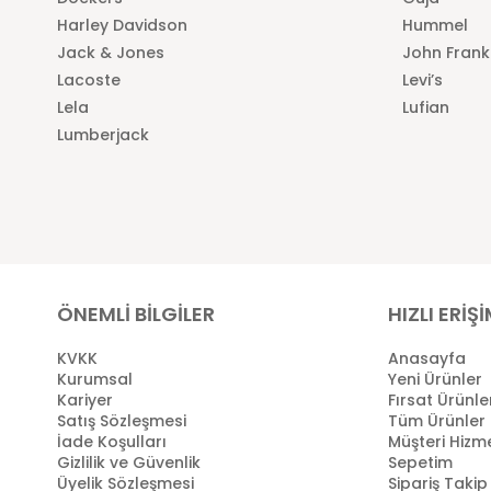
Harley Davidson
Hummel
Jack & Jones
John Frank
Lacoste
Levi’s
Lela
Lufian
Lumberjack
ÖNEMLİ BİLGİLER
HIZLI ERİŞ
KVKK
Anasayfa
Kurumsal
Yeni Ürünler
Kariyer
Fırsat Ürünle
Satış Sözleşmesi
Tüm Ürünler
İade Koşulları
Müşteri Hizme
Gizlilik ve Güvenlik
Sepetim
Üyelik Sözleşmesi
Sipariş Takip