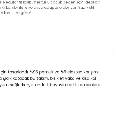
egular fit kalıbı, her türlü çocuk bedeni için ideal bir
lı kombinlere kolayca adapte olabiliyor. Yazlık stil
ım tam size göre!
r için tasarlandı. %95 pamuk ve %5 elastan karışımı
şıklık katacak bu takım, bisiklet yaka ve kısa kol
 uyum sağlarken, standart boyuyla farklı kombinlere