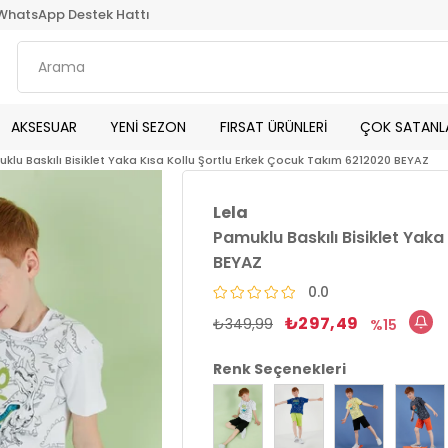
WhatsApp Destek Hattı
AKSESUAR
YENİ SEZON
FIRSAT ÜRÜNLERİ
ÇOK SATANL
klu Baskılı Bisiklet Yaka Kısa Kollu Şortlu Erkek Çocuk Takım 6212020 BEYAZ
Lela
Pamuklu Baskılı Bisiklet Yak
BEYAZ
0.0
₺297,49
₺349,99
15
Renk Seçenekleri