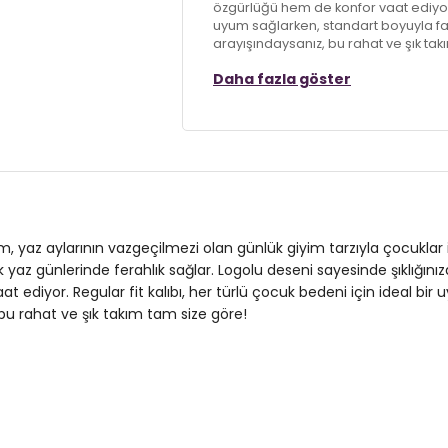
özgürlüğü hem de konfor vaat ediyor. R
uyum sağlarken, standart boyuyla fark
arayışındaysanız, bu rahat ve şık tak
Daha fazla göster
Model:
Takım
Giyim Tarzı:
Günlük/Casual
Desen:
Logolu
Mevsim:
Yazlık
Materyal:
%95 PAMUK %5 ELESTAN
akım, yaz aylarının vazgeçilmezi olan günlük giyim tarzıyla çocukla
yaz günlerinde ferahlık sağlar. Logolu deseni sayesinde şıklığınıza 
Yaka Tipi:
Bisiklet Yaka
ediyor. Regular fit kalıbı, her türlü çocuk bedeni için ideal bir
, bu rahat ve şık takım tam size göre!
Kol Tipi:
Kısa Kol
Kumaş Tipi:
Belirtilmemiş
Boy:
Standart
Kalıp Bilgisi:
Regular Fit