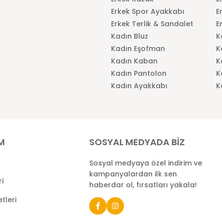
Erkek Spor Ayakkabı
E
Erkek Terlik & Sandalet
E
Kadın Bluz
K
Kadın Eşofman
K
Kadın Kaban
K
Kadın Pantolon
K
Kadın Ayakkabı
K
İM
SOSYAL MEDYADA BİZ
Sosyal medyaya özel indirim ve
kampanyalardan ilk sen
ri
haberdar ol, fırsatları yakala!
tleri