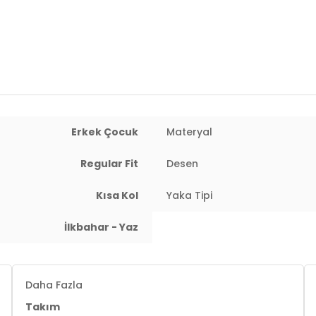
Yaş Grubu:
Çocuk
Menşei:
Türkiye
4DY16212020.25
Erkek Çocuk
Materyal
Regular Fit
Desen
Kısa Kol
Yaka Tipi
İlkbahar - Yaz
Daha Fazla
Takım