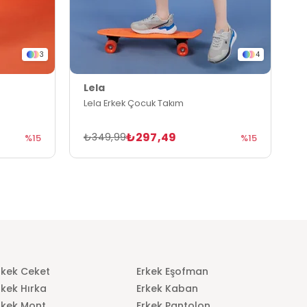
3
4
Lela
L
Lela Erkek Çocuk Takım
L
₺297,49
₺349,99
₺
%15
%15
rkek Ceket
Erkek Eşofman
rkek Hırka
Erkek Kaban
rkek Mont
Erkek Pantolon