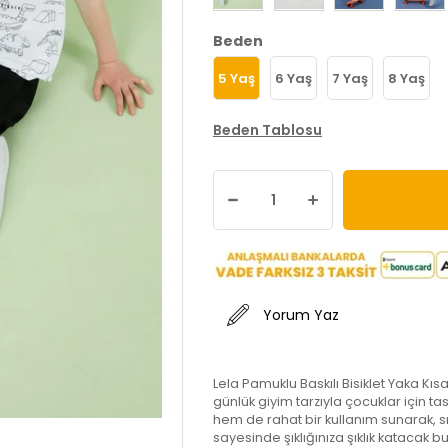
Beden
5 Yaş
6 Yaş
7 Yaş
8 Yaş
Beden Tablosu
Yorum Yaz
Lela Pamuklu Baskılı Bisiklet Yaka Kıs
günlük giyim tarzıyla çocuklar için t
hem de rahat bir kullanım sunarak, s
sayesinde şıklığınıza şıklık katacak b