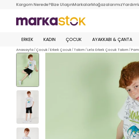
Kargom Nerede?
Bize Ulaşın
Markalar
Mağazalarımız
Yardım
ERKEK
KADIN
ÇOCUK
AYAKKABI & ÇANTA
Anasayfa
Çocuk
Erkek Çocuk
Takım
Lela Erkek Çocuk Takım
Pamu