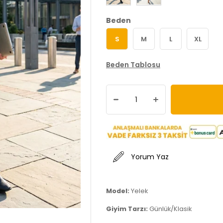
Beden
S
M
L
XL
Beden Tablosu
Yorum Yaz
Model:
Yelek
Giyim Tarzı:
Günlük/Klasik