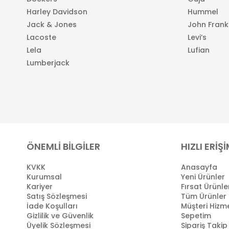
Harley Davidson
Hummel
Jack & Jones
John Frank
Lacoste
Levi’s
Lela
Lufian
Lumberjack
ÖNEMLİ BİLGİLER
HIZLI ERİŞ
KVKK
Anasayfa
Kurumsal
Yeni Ürünler
Kariyer
Fırsat Ürünle
Satış Sözleşmesi
Tüm Ürünler
İade Koşulları
Müşteri Hizme
Gizlilik ve Güvenlik
Sepetim
Üyelik Sözleşmesi
Sipariş Takip