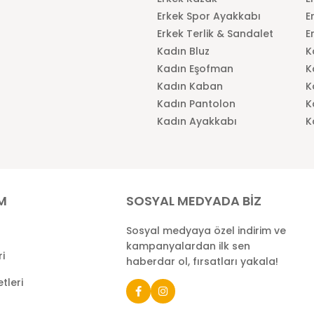
Erkek Spor Ayakkabı
E
Erkek Terlik & Sandalet
E
Kadın Bluz
K
Kadın Eşofman
K
Kadın Kaban
K
Kadın Pantolon
K
Kadın Ayakkabı
K
İM
SOSYAL MEDYADA BİZ
Sosyal medyaya özel indirim ve
kampanyalardan ilk sen
ri
haberdar ol, fırsatları yakala!
tleri