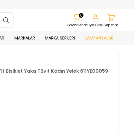
0
Favorilerim
Üye Girişi
Sepetim
AR
MARKALAR
MARKA SERİLERİ
KAMPANYALAR
it Bisiklet Yaka Tüvit Kadın Yelek 611YE00059