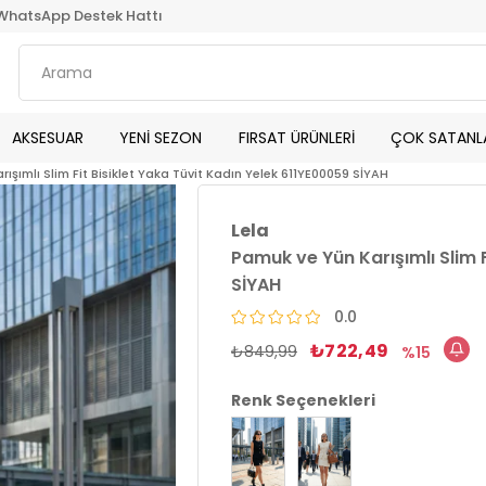
WhatsApp Destek Hattı
AKSESUAR
YENİ SEZON
FIRSAT ÜRÜNLERİ
ÇOK SATANL
ışımlı Slim Fit Bisiklet Yaka Tüvit Kadın Yelek 611YE00059 SİYAH
Lela
Pamuk ve Yün Karışımlı Slim F
SİYAH
0.0
₺722,49
₺849,99
15
Renk Seçenekleri