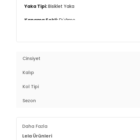
Yaka Tipi:
Bisiklet Yaka
Kapama Şekli:
Düğme
Kol Tipi:
Kolsuz
Kalıp Bilgisi:
Slim Fit
Cinsiyet
Manken Bedeni:
Boy : 177 cm / Göğüs : 88 cm / Bel 
Kalıp
Yaş Grubu:
Yetişkin
Kol Tipi
Menşei:
Türkiye
2DK611YE00059.07
Sezon
Daha Fazla
Lela Ürünleri