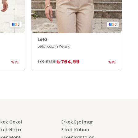
3
3
Lela
L
Lela Kadın Yelek
L
₺764,99
₺899,99
₺
%15
%15
rkek Ceket
Erkek Eşofman
rkek Hırka
Erkek Kaban
rkek Mont
Erkek Pantolon