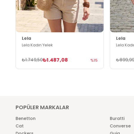
Lela
Lela
Lela Kadın Yelek
Lela Kadı
₺1.487,08
₺1.749,50
₺899,9
%15
POPÜLER MARKALAR
Benetton
Buratti
Cat
Converse
Dockers
Guja