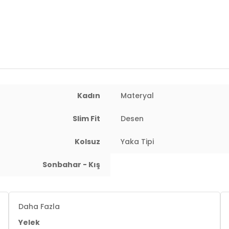
Kadın
Materyal
: 60 cm / Basen : 91 cm / Beden : S
Slim Fit
Desen
Kolsuz
Yaka Tipi
Sonbahar - Kış
Daha Fazla
Yelek