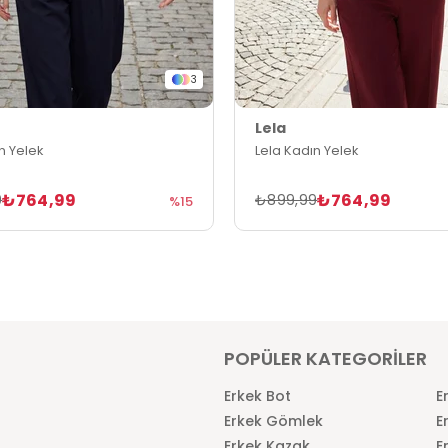
3
Lela
n Yelek
Lela Kadın Yelek
₺764,99
₺764,99
9
₺899,99
%15
POPÜLER KATEGORİLER
Erkek Bot
E
Erkek Gömlek
E
Erkek Kazak
E