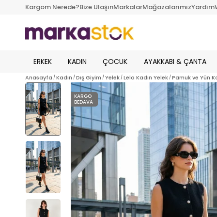
Kargom Nerede?
Bize Ulaşın
Markalar
Mağazalarımız
Yardım
ERKEK
KADIN
ÇOCUK
AYAKKABI & ÇANTA
Anasayfa
Kadın
Dış Giyim
Yelek
Lela Kadın Yelek
Pamuk ve Yün Kar
KARGO
BEDAVA