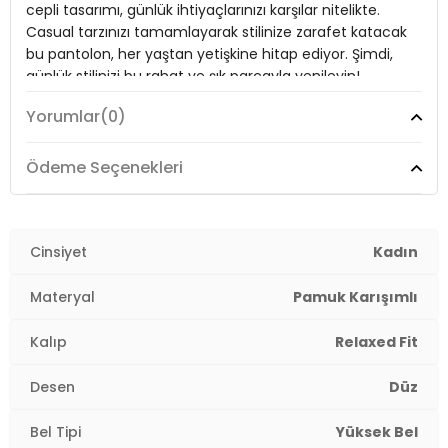
cepli tasarımı, günlük ihtiyaçlarınızı karşılar nitelikte.
Cep Tipi:
Cepli
Casual tarzınızı tamamlayarak stilinize zarafet katacak
Bel:
Yüksek Bel
bu pantolon, her yaştan yetişkine hitap ediyor. Şimdi,
günlük stilinizi bu rahat ve şık parçayla yenileyin!
Uzunluk:
Bilek Boy
Yorumlar
(0)
Kalınlık:
Orta
Model:
Pantolon
Kalıp Bilgisi:
Relaxed Fit
Ödeme Seçenekleri
Giyim Tarzı:
Günlük/Casual
Yaş Grubu:
Yetişkin
2DY5865019.07
Desen:
Düz
Cinsiyet
Kadın
Mevsim:
Mevsimlik
Materyal
Pamuk Karışımlı
Materyal:
%65 PAMUK %35 KETEN
Kalıp
Relaxed Fit
Kapama Şekli:
Bağlamalı
Desen
Düz
Cep Tipi:
Cepli
Bel Tipi
Yüksek Bel