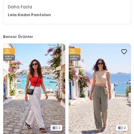
Daha Fazla
Lela Kadın Pantolon
Benzer Ürünler
YENI
YENI
ÜRÜN
ÜRÜN
ÜCRETSIZ
ÜCRETSIZ
KARGO
KARGO
2
2