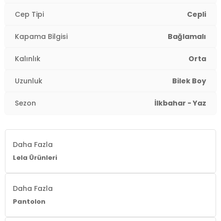
Bel:
Yüksek Bel
Cep Tipi
Cepli
Uzunluk:
Bilek Boy
Kapama Bilgisi
Bağlamalı
Kalınlık:
Orta
Kalınlık
Orta
Kalıp Bilgisi:
Relaxed Fit
Uzunluk
Bilek Boy
Yaş Grubu:
Yetişkin
2DY5865019.07
Sezon
İlkbahar - Yaz
Daha Fazla
Lela Ürünleri
Daha Fazla
Pantolon