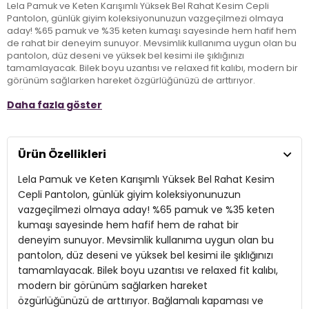
Lela Pamuk ve Keten Karışımlı Yüksek Bel Rahat Kesim Cepli
Pantolon, günlük giyim koleksiyonunuzun vazgeçilmezi olmaya
aday! %65 pamuk ve %35 keten kumaşı sayesinde hem hafif hem
de rahat bir deneyim sunuyor. Mevsimlik kullanıma uygun olan bu
pantolon, düz deseni ve yüksek bel kesimi ile şıklığınızı
tamamlayacak. Bilek boyu uzantısı ve relaxed fit kalıbı, modern bir
görünüm sağlarken hareket özgürlüğünüzü de arttırıyor.
Bağlamalı kapaması ve cepli tasarımı, günlük ihtiyaçlarınızı karşılar
Daha fazla göster
nitelikte. Casual tarzınızı tamamlayarak stilinize zarafet katacak bu
pantolon, her yaştan yetişkine hitap ediyor. Şimdi, günlük stilinizi bu
rahat ve şık parçayla yenileyin!
Ürün Özellikleri
Model:
Pantolon
Lela Pamuk ve Keten Karışımlı Yüksek Bel Rahat Kesim
Giyim Tarzı:
Günlük/Casual
Cepli Pantolon, günlük giyim koleksiyonunuzun
vazgeçilmezi olmaya aday! %65 pamuk ve %35 keten
Desen:
Düz
kumaşı sayesinde hem hafif hem de rahat bir
deneyim sunuyor. Mevsimlik kullanıma uygun olan bu
Mevsim:
Mevsimlik
pantolon, düz deseni ve yüksek bel kesimi ile şıklığınızı
Materyal:
%65 PAMUK %35 KETEN
tamamlayacak. Bilek boyu uzantısı ve relaxed fit kalıbı,
modern bir görünüm sağlarken hareket
Kapama Şekli:
Bağlamalı
özgürlüğünüzü de arttırıyor. Bağlamalı kapaması ve