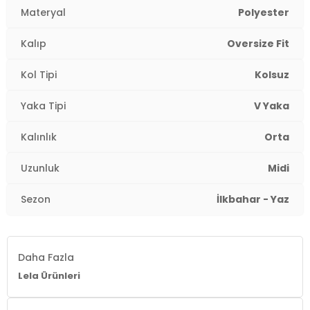
Yaka Tipi:
V Yaka
Materyal
Polyester
Kol Tipi:
Kolsuz
Kalıp
Oversize Fit
Uzunluk:
Midi
Kol Tipi
Kolsuz
Kalınlık:
Orta
Yaka Tipi
V Yaka
Kalıp Bilgisi:
Oversize Fit
Kalınlık
Orta
Yaş Grubu:
Yetişkin
Uzunluk
Midi
2DY6788688.65
Sezon
İlkbahar - Yaz
Daha Fazla
Lela Ürünleri