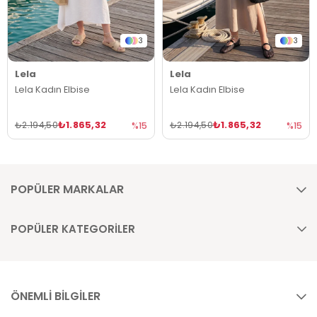
3
3
Lela
Lela
Lela Kadın Elbise
Lela Kadın Elbise
₺1.865,32
₺1.865,32
₺2.194,50
₺2.194,50
%15
%15
POPÜLER MARKALAR
POPÜLER KATEGORİLER
ÖNEMLİ BİLGİLER