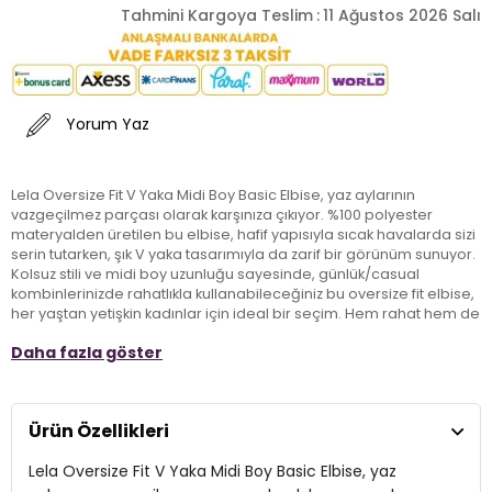
Tahmini Kargoya Teslim
:
11 Ağustos 2026 Salı
Yorum Yaz
Lela Oversize Fit V Yaka Midi Boy Basic Elbise, yaz aylarının
vazgeçilmez parçası olarak karşınıza çıkıyor. %100 polyester
materyalden üretilen bu elbise, hafif yapısıyla sıcak havalarda sizi
serin tutarken, şık V yaka tasarımıyla da zarif bir görünüm sunuyor.
Kolsuz stili ve midi boy uzunluğu sayesinde, günlük/casual
kombinlerinizde rahatlıkla kullanabileceğiniz bu oversize fit elbise,
her yaştan yetişkin kadınlar için ideal bir seçim. Hem rahat hem de
şık bir görünüm arayanlar için mükemmel bir alternatif olan Lela,
Daha fazla göster
yaz gardırobunuzun en özel parçalarından biri olmaya aday!
Model:
Elbise
Ürün Özellikleri
Giyim Tarzı:
Günlük/Casual
Lela Oversize Fit V Yaka Midi Boy Basic Elbise, yaz
Mevsim:
Yazlık