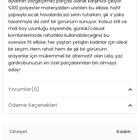
aylarının vazgeçilmez parçası olarak karşınıza çıkıyor.
%100 polyester materyalden üretilen bu elbise, hafif
Materyal:
%100 Polyester
yapısıyla sıcak havalarda sizi serin tutarken, şık V yaka
tasarımıyla da zarif bir görünüm sunuyor. Kolsuz stili ve
Yaka Tipi:
V Yaka
midi boy uzunluğu sayesinde, günlük/casual
Kol Tipi:
Kolsuz
kombinlerinizde rahatlıkla kullanabileceğiniz bu
oversize fit elbise, her yaştan yetişkin kadınlar için ideal
Uzunluk:
Midi
bir seçim. Hem rahat hem de şık bir görünüm
arayanlar için mükemmel bir alternatif olan Lela, yaz
Kalınlık:
Orta
gardırobunuzun en özel parçalarından biri olmaya
Kalıp Bilgisi:
Oversize Fit
aday!
Yaş Grubu:
Yetişkin
2DY6788688.65
Yorumlar
(0)
Model:
Elbise
Giyim Tarzı:
Günlük/Casual
Ödeme Seçenekleri
Mevsim:
Yazlık
Materyal:
Cinsiyet
%100 Polyester
Kadın