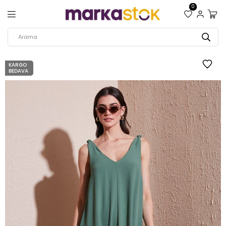
0
KARGO
BEDAVA