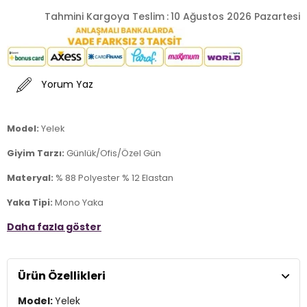
Tahmini Kargoya Teslim
:
10 Ağustos 2026 Pazartesi
Yorum Yaz
Model:
Yelek
Giyim Tarzı:
Günlük/Ofis/Özel Gün
Materyal:
% 88 Polyester % 12 Elastan
Yaka Tipi:
Mono Yaka
Daha fazla göster
Kapama Şekli:
Düğmeli
Kol Tipi:
Kolsuz
Ürün Özellikleri
Cep:
Cepli
Model:
Yelek
Kalıp Bilgisi:
Oversize Fit