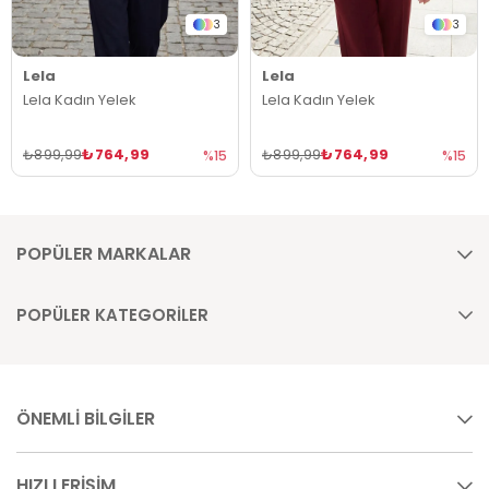
3
3
Lela
Lela
Lela Kadın Yelek
Lela Kadın Yelek
₺764,99
₺764,99
₺899,99
₺899,99
%15
%15
POPÜLER MARKALAR
POPÜLER KATEGORİLER
ÖNEMLİ BİLGİLER
HIZLI ERİŞİM