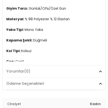
Manken Bedeni:
Boy : 1.80 cm / Göğüs : 80 cm / Bel : 65 cm /
Giyim Tarzı:
Günlük/Ofis/Özel Gün
Basen : 91 cm / Beden : S
Materyal:
% 88 Polyester % 12 Elastan
Menşei:
Türkiye
Detaylar:
Yırtmaçlı
Yaka Tipi:
Mono Yaka
2DE6521177.03
Kapama Şekli:
Düğmeli
Kol Tipi:
Kolsuz
Cep:
Cepli
Yorumlar
(0)
Kalıp Bilgisi:
Oversize Fit
Manken Bedeni:
Boy : 1.80 cm / Göğüs : 80 cm / Bel :
Ödeme Seçenekleri
65 cm / Basen : 91 cm / Beden : S
Menşei:
Türkiye
Cinsiyet
Kadın