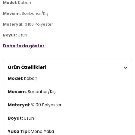
Model:
Kaban
Mevsim:
Sonbahar/Kış
Materyal:
%100 Polyester
Boyut:
Uzun
Daha fazla göster
Yaka Tipi:
Mono Yaka
Kapama Şekli:
Düğmeli
Ürün Özellikleri
Kol Tipi:
Uzun Kol
Model:
Kaban
Cep:
Cepli
Astar Durumu:
Astarlı
Mevsim:
Sonbahar/Kış
Kalıp Bilgisi:
Oversize Fit
Materyal:
%100 Polyester
Manken Bedeni:
Boy : 1.80 cm / Göğüs : 80 cm / Bel : 65 cm /
Basen : 91 cm / Beden : M
Boyut:
Uzun
Menşei:
Türkiye
Yaka Tipi:
Mono Yaka
2DK6810236.135