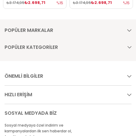
₺2.698,71
₺2.698,71
₺3.174,95
₺3.174,95
%15
%15
POPÜLER MARKALAR
POPÜLER KATEGORİLER
ÖNEMLİ BİLGİLER
HIZLI ERİŞİM
SOSYAL MEDYADA BİZ
Sosyal medyaya özel indirim ve
kampanyalardan ilk sen haberdar ol,