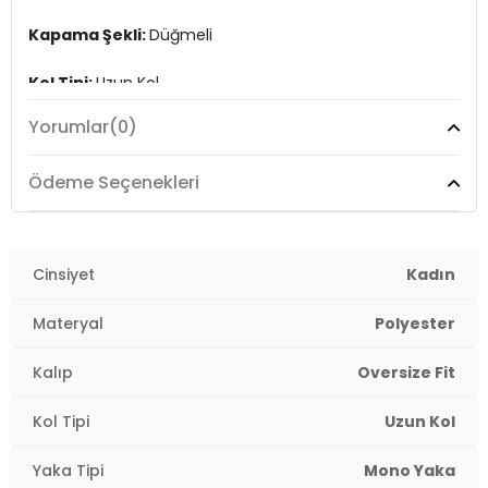
Kapama Şekli:
Düğmeli
Kol Tipi:
Uzun Kol
Yorumlar
(0)
Cep:
Cepli
Astar Durumu:
Astarlı
Ödeme Seçenekleri
Kalıp Bilgisi:
Oversize Fit
Manken Bedeni:
Cinsiyet
Boy : 1.80 cm / Göğüs : 80 cm / Bel :
Kadın
65 cm / Basen : 91 cm / Beden : M
Materyal
Polyester
Menşei:
Türkiye
2DK6810236.135
Kalıp
Oversize Fit
Kol Tipi
Uzun Kol
Yaka Tipi
Mono Yaka