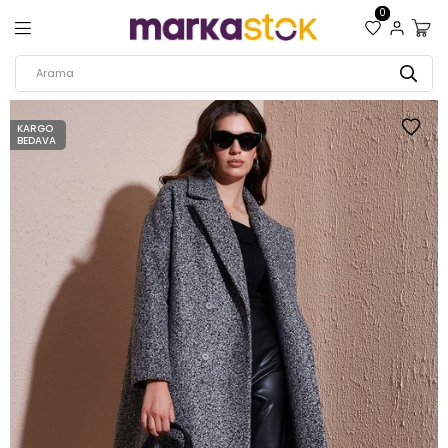
0
KARGO
BEDAVA