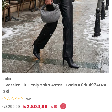
Lela
Oversize Fit Geniş Yaka Astarlı Kadın Kürk 497AFRA
GRİ
0.0
₺2.804,99
₺3.299,99
15