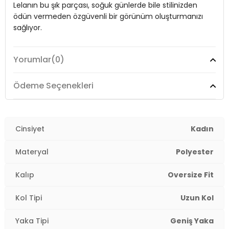
Lelanın bu şık parçası, soğuk günlerde bile stilinizden
Cep:
Cepli
ödün vermeden özgüvenli bir görünüm oluşturmanızı
Astar Materyali:
%100 Polyester
sağlıyor.
Kalıp Bilgisi:
Oversize Fit
Yorumlar
(0)
Manken Bedeni:
Model:
Kürk
Boy : 177 cm / Göğüs : 88 cm / Bel : 60 cm / Basen
: 91 cm / Beden : S
Giyim Tarzı:
Günlük/Casual
Ödeme Seçenekleri
Menşei:
Türkiye
2DK497AFRA.18
Mevsim:
Sonbahar/Kış
Materyal:
Cinsiyet
%100 Polyester
Kadın
Yaka Tipi:
Geniş Yaka
Materyal
Polyester
Kapama Şekli:
Agraf
Kalıp
Oversize Fit
Kol Tipi:
Uzun Kol
Kol Tipi
Uzun Kol
Cep:
Cepli
Yaka Tipi
Geniş Yaka