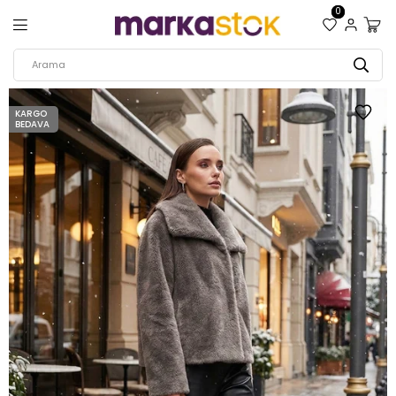
0
KARGO
BEDAVA