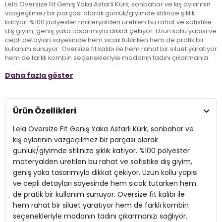
Lela Oversize Fit Geniş Yaka Astarlı Kürk, sonbahar ve kış aylarının
vazgeçilmez bir parçası olarak günlük/giyimde stilinize şıklık
katıyor. %100 polyester materyalden üretilen bu rahat ve sofistike
dış giyim, geniş yaka tasarımıyla dikkat çekiyor. Uzun kollu yapısı ve
cepli detayları sayesinde hem sıcak tutarken hem de pratik bir
kullanım sunuyor. Oversize fit kalıbı ile hem rahat bir siluet yaratıyor
hem de farklı kombin seçenekleriyle modanın tadını çıkarmanızı
sağlıyor. Lelanın bu şık parçası, soğuk günlerde bile stilinizden
Daha fazla göster
ödün vermeden özgüvenli bir görünüm oluşturmanızı sağlıyor.
Model:
Kürk
Ürün Özellikleri
Giyim Tarzı:
Günlük/Casual
Lela Oversize Fit Geniş Yaka Astarlı Kürk, sonbahar ve
Mevsim:
Sonbahar/Kış
kış aylarının vazgeçilmez bir parçası olarak
günlük/giyimde stilinize şıklık katıyor. %100 polyester
Materyal:
%100 Polyester
materyalden üretilen bu rahat ve sofistike dış giyim,
geniş yaka tasarımıyla dikkat çekiyor. Uzun kollu yapısı
Yaka Tipi:
Geniş Yaka
ve cepli detayları sayesinde hem sıcak tutarken hem
Kapama Şekli:
Agraf
de pratik bir kullanım sunuyor. Oversize fit kalıbı ile
hem rahat bir siluet yaratıyor hem de farklı kombin
Kol Tipi:
Uzun Kol
seçenekleriyle modanın tadını çıkarmanızı sağlıyor.