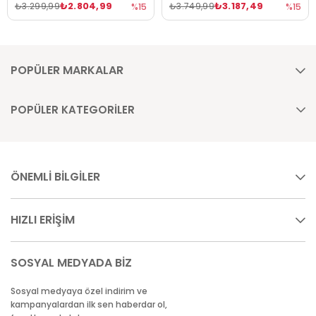
₺2.804,99
₺3.187,49
₺3.299,99
₺3.749,99
%15
%15
POPÜLER MARKALAR
POPÜLER KATEGORİLER
ÖNEMLİ BİLGİLER
HIZLI ERİŞİM
SOSYAL MEDYADA BİZ
Sosyal medyaya özel indirim ve
kampanyalardan ilk sen haberdar ol,