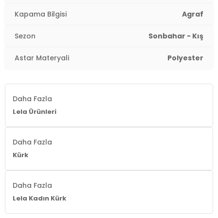
Astar Materyali:
%100 Polyester
Kapama Bilgisi
Agraf
Kalıp Bilgisi:
Oversize Fit
Sezon
Sonbahar - Kış
Manken Bedeni:
Boy : 177 cm / Göğüs : 88 cm / Bel :
Astar Materyali
Polyester
60 cm / Basen : 91 cm / Beden : S
Menşei:
Türkiye
2DK497AFRA.18
Daha Fazla
Lela Ürünleri
Daha Fazla
Kürk
Daha Fazla
Lela Kadın Kürk