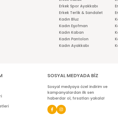
Erkek Spor Ayakkabı
E
Erkek Terlik & Sandalet
E
Kadın Bluz
K
Kadın Eşofman
K
Kadın Kaban
K
Kadın Pantolon
K
Kadın Ayakkabı
K
İM
SOSYAL MEDYADA BİZ
Sosyal medyaya özel indirim ve
kampanyalardan ilk sen
ri
haberdar ol, fırsatları yakala!
tleri