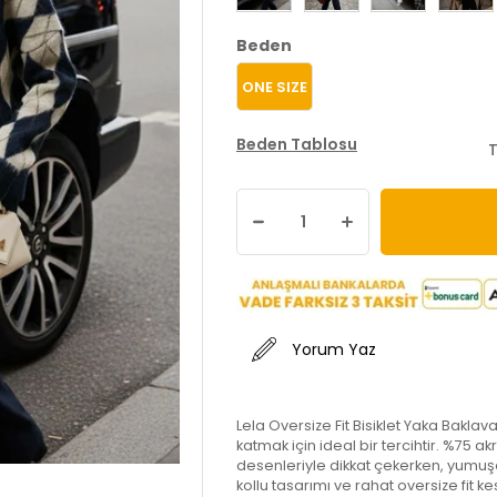
Beden
ONE SIZE
Beden Tablosu
T
Yorum Yaz
Lela Oversize Fit Bisiklet Yaka Baklav
katmak için ideal bir tercihtir. %75 a
desenleriyle dikkat çekerken, yumu
kollu tasarımı ve rahat oversize fit 