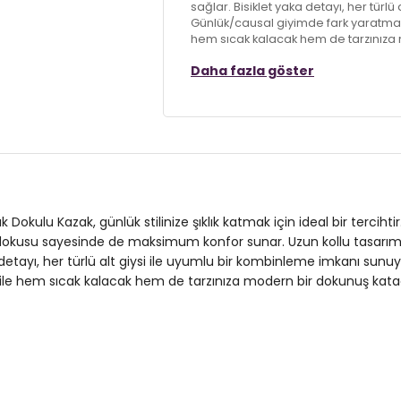
sağlar. Bisiklet yaka detayı, her türl
Günlük/causal giyimde fark yaratmak
hem sıcak kalacak hem de tarzınıza 
Daha fazla göster
Model:
Kazak
Giyim Tarzı:
Günlük/Casual
Desen:
Baklava Desenli
Materyal:
% 75 Akrilik % 25 Polyester
Yaka Tipi:
Bisiklet Yaka
Dokulu Kazak, günlük stilinize şıklık katmak için ideal bir tercihti
dokusu sayesinde de maksimum konfor sunar. Uzun kollu tasarımı 
Kol Tipi:
Uzun Kol
 detayı, her türlü alt giysi ile uyumlu bir kombinleme imkanı su
ile hem sıcak kalacak hem de tarzınıza modern bir dokunuş katac
Kumaş Tipi:
Belirtilmemiş
Boy:
Standart
Kalıp Bilgisi:
Oversize Fit
Manken Bedeni:
Boy: 1.88cm / Gögü