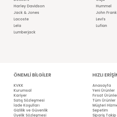
Harley Davidson
Hummel
Jack & Jones
John Frank
Lacoste
Levi’s
Lela
Lufian
Lumberjack
ÖNEMLİ BİLGİLER
HIZLI ERİŞ
KVKK
Anasayfa
Kurumsal
Yeni Ürünler
Kariyer
Fırsat Ürünle
Satış Sözleşmesi
Tüm Ürünler
İade Koşulları
Müşteri Hizme
Gizlilik ve Güvenlik
Sepetim
Üyelik Sözleşmesi
Sipariş Takip