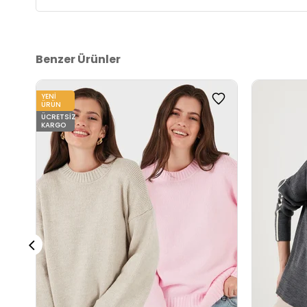
Benzer Ürünler
YENI
ÜRÜN
ÜCRETSIZ
KARGO