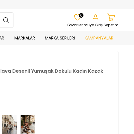
0
Favorilerim
Üye Girişi
Sepetim
AR
MARKALAR
MARKA SERİLERİ
KAMPANYALAR
Baklava Desenli Yumuşak Dokulu Kadın Kazak