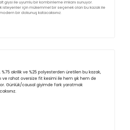
ü alt giysi ile uyumlu bir kombinleme imkanı sunuyor.
 isteyenler için mükemmel bir seçenek olan bu kazak ile
modern bir dokunuş katacaksınız.
r. %75 akrilik ve %25 polyesterden üretilen bu kazak,
ve rahat oversize fit kesimi ile hem şık hem de
nuyor. Günlük/causal giyimde fark yaratmak
aksınız.
s: 108 cm / Bel: 80 / Basen: 94 / Beden: M