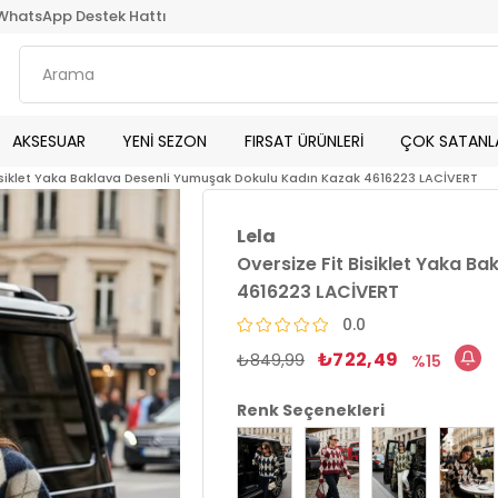
WhatsApp Destek Hattı
AKSESUAR
YENİ SEZON
FIRSAT ÜRÜNLERİ
ÇOK SATANL
Bisiklet Yaka Baklava Desenli Yumuşak Dokulu Kadın Kazak 4616223 LACİVERT
Lela
Oversize Fit Bisiklet Yaka 
4616223 LACİVERT
0.0
₺722,49
₺849,99
15
Renk Seçenekleri