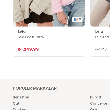
21
Lela
Lela
Lela Kadın Kazak
Lela Kad
₺1.249,99
₺499,9
POPÜLER MARKALAR
Benetton
Buratti
Cat
Converse
Dockers
Guja