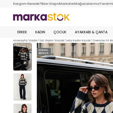
Kargom Nerede?
Bize Ulaşın
Markalar
Mağazalarımız
Yardım
ERKEK
KADIN
ÇOCUK
AYAKKABI & ÇANTA
Anasayfa
Kadın
Üst Giyim
Kazak
Lela Kadın Kazak
Oversize Fit 
KARGO
BEDAVA