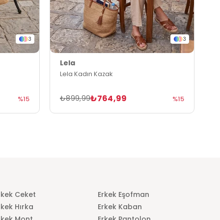
3
3
Lela
L
Lela Kadın Kazak
L
₺764,99
₺899,99
₺
%15
%15
rkek Ceket
Erkek Eşofman
rkek Hırka
Erkek Kaban
rkek Mont
Erkek Pantolon