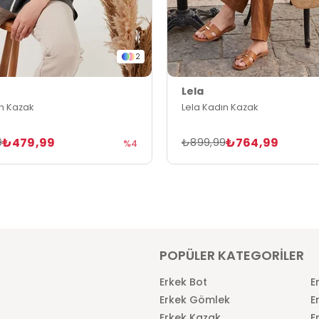
2
Lela
ın Kazak
Lela Kadın Kazak
₺479,99
₺764,99
9
₺899,99
%4
POPÜLER KATEGORİLER
Erkek Bot
E
Erkek Gömlek
E
Erkek Kazak
E