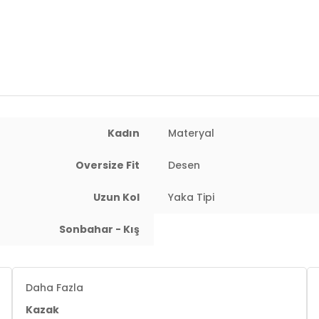
Yaş Grubu:
Yetişkin
Menşei:
Türkiye
2DK4616223.12
Kadın
Materyal
Oversize Fit
Desen
Uzun Kol
Yaka Tipi
Sonbahar - Kış
 80 / Basen: 94 / Beden: M
Daha Fazla
Kazak