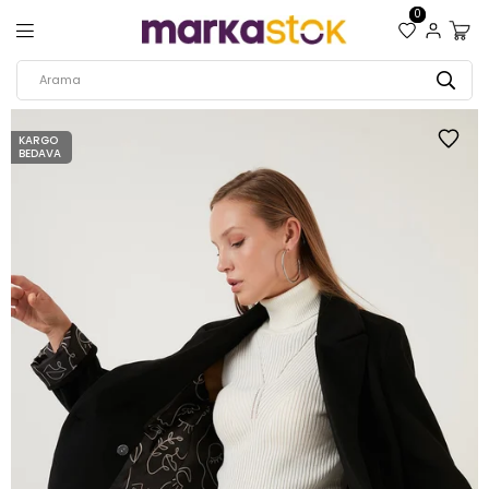
0
KARGO
BEDAVA