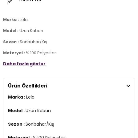
Marka :
Lela
Model :
Uzun Kaban
Sezon :
Sonbahar/Kış
Materyal :
% 100 Polyester
Daha fazla göster
Yaka Bilgisi :
Mono Yaka
Kapama Bilgisi :
Çift Düğmeli
Ürün Özellikleri
Kol Bilgisi :
Uzun Kol
Marka :
Lela
Cep Bilgisi :
Cepli
Kalıp Bilgisi :
Oversize Fit
Model :
Uzun Kaban
Manken Ölçüsü :
Kilo : 52 kg / Boy : 1.74 cm / Göğüs : 84 cm / Bel :
Sezon :
Sonbahar/Kış
60 cm / Basen : 90 cm / Beden : S
Üretim Yeri :
Türkiye
Materyal :
% 100 Polyester