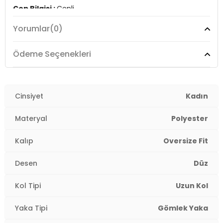
Cep Bilgisi :
Cepli
Yorumlar
(0)
Kalıp Bilgisi :
Oversize
Manken Ölçüsü :
Kilo : 53 kg / Boy : 1.74 cm / Göğüs :
Ödeme Seçenekleri
84 cm / Bel : 60 cm / Basen : 90 cm / Beden : S
Üretim Yeri :
Türkiye
2DK42190505.07
Cinsiyet
Kadın
Materyal
Polyester
Kalıp
Oversize Fit
Desen
Düz
Kol Tipi
Uzun Kol
Yaka Tipi
Gömlek Yaka