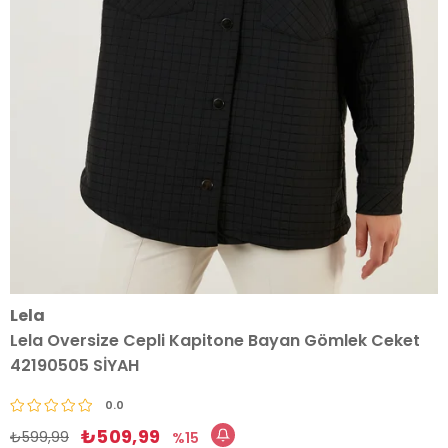
Lela
Lela Oversize Cepli Kapitone Bayan Gömlek Ceket
42190505 SİYAH
0.0
₺509,99
₺599,99
15