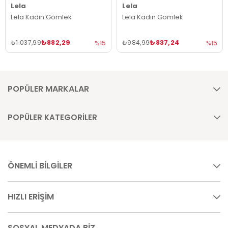
Lela
Lela
Lela Kadın Gömlek
Lela Kadın Gömlek
₺882,29
₺837,24
₺1.037,99
₺984,99
%15
%15
POPÜLER MARKALAR
POPÜLER KATEGORİLER
ÖNEMLİ BİLGİLER
HIZLI ERİŞİM
SOSYAL MEDYADA BİZ