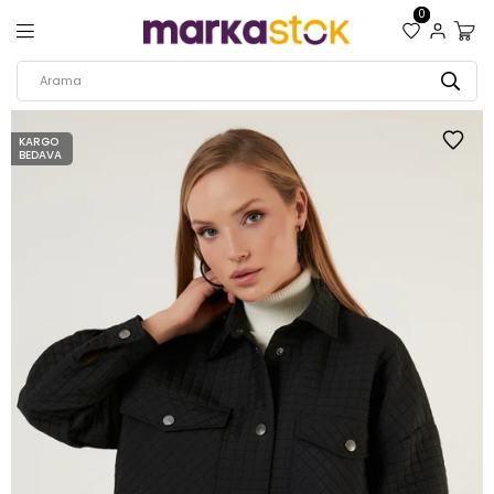
0
KARGO
BEDAVA