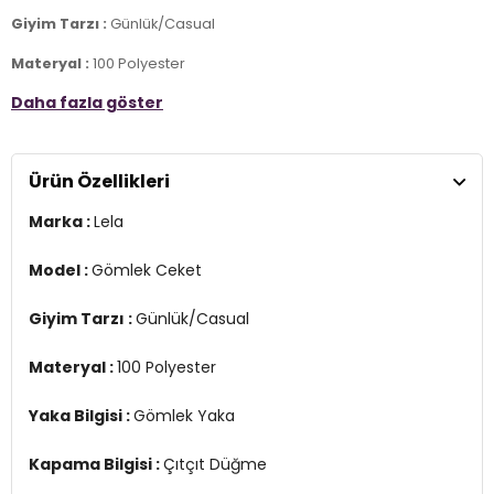
Giyim Tarzı :
Günlük/Casual
Materyal :
100 Polyester
Daha fazla göster
Yaka Bilgisi :
Gömlek Yaka
Kapama Bilgisi :
Çıtçıt Düğme
Ürün Özellikleri
Cep Bilgisi :
Cepli
Marka :
Lela
Kalıp Bilgisi :
Oversize
Manken Ölçüsü :
Kilo : 53 kg / Boy : 1.74 cm / Göğüs : 84 cm / Bel :
Model :
Gömlek Ceket
60 cm / Basen : 90 cm / Beden : S
Giyim Tarzı :
Günlük/Casual
Üretim Yeri :
Türkiye
2DK42190505.07
Materyal :
100 Polyester
Yaka Bilgisi :
Gömlek Yaka
Kapama Bilgisi :
Çıtçıt Düğme