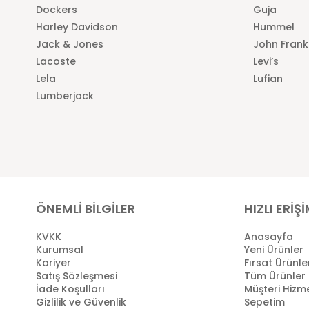
Dockers
Guja
Harley Davidson
Hummel
Jack & Jones
John Frank
Lacoste
Levi’s
Lela
Lufian
Lumberjack
ÖNEMLİ BİLGİLER
HIZLI ERİŞ
KVKK
Anasayfa
Kurumsal
Yeni Ürünler
Kariyer
Fırsat Ürünle
Satış Sözleşmesi
Tüm Ürünler
İade Koşulları
Müşteri Hizme
Gizlilik ve Güvenlik
Sepetim