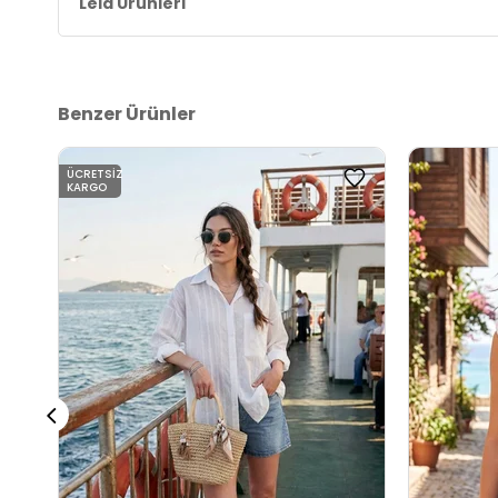
Lela Ürünleri
2DY611BZ0044.3227
Benzer Ürünler
ÜCRETSIZ
KARGO