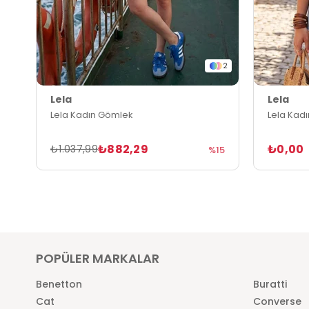
2
Lela
Lela
Lela Kadın Gömlek
Lela Kad
₺882,29
₺0,00
₺1.037,99
%15
POPÜLER MARKALAR
Benetton
Buratti
Cat
Converse