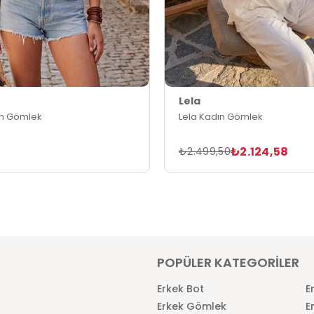
Lela
ın Gömlek
Lela Kadın Gömlek
₺2.124,58
₺2.499,50
POPÜLER KATEGORİLER
Erkek Bot
E
Erkek Gömlek
E