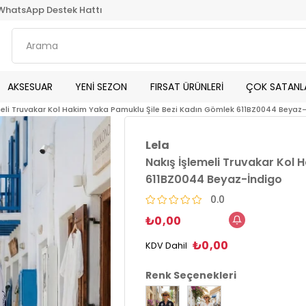
WhatsApp Destek Hattı
AKSESUAR
YENİ SEZON
FIRSAT ÜRÜNLERİ
ÇOK SATANL
meli Truvakar Kol Hakim Yaka Pamuklu Şile Bezi Kadın Gömlek 611BZ0044 Beyaz
Lela
Nakış İşlemeli Truvakar Kol 
611BZ0044 Beyaz-İndigo
0.0
₺0,00
₺0,00
KDV Dahil
Renk Seçenekleri