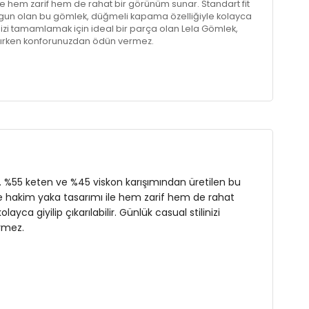
le hem zarif hem de rahat bir görünüm sunar. Standart fit
ygun olan bu gömlek, düğmeli kapama özelliğiyle kolayca
tilinizi tamamlamak için ideal bir parça olan Lela Gömlek,
karırken konforunuzdan ödün vermez.
r. %55 keten ve %45 viskon karışımından üretilen bu
l ve hakim yaka tasarımı ile hem zarif hem de rahat
a giyilip çıkarılabilir. Günlük casual stilinizi
rmez.