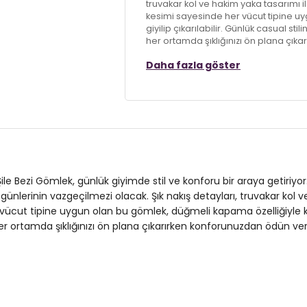
truvakar kol ve hakim yaka tasarımı i
kesimi sayesinde her vücut tipine u
giyilip çıkarılabilir. Günlük casual s
her ortamda şıklığınızı ön plana çı
Daha fazla göster
Model:
Gömlek
Giyim Tarzı:
Günlük/Casual
Desen:
Nakışlı
Materyal:
% 55 Keten % 45 Viskon
Kapama Şekli:
Düğmeli
ile Bezi Gömlek, günlük giyimde stil ve konforu bir araya getiriyo
az günlerinin vazgeçilmezi olacak. Şık nakış detayları, truvakar ko
Kol Tipi:
Truvakar Kol
ücut tipine uygun olan bu gömlek, düğmeli kapama özelliğiyle kolayc
r ortamda şıklığınızı ön plana çıkarırken konforunuzdan ödün ve
Kumaş Tipi:
Belirtilmemiş
Boy:
Standart
Uzunluk:
Regular
Kalıp Bilgisi:
Standart Fit