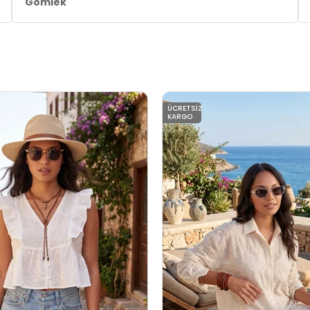
Gömlek
ÜCRETSIZ
KARGO