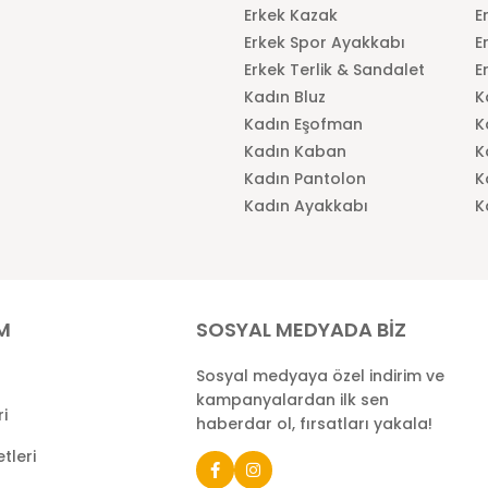
Erkek Kazak
E
Erkek Spor Ayakkabı
E
Erkek Terlik & Sandalet
E
Kadın Bluz
K
Kadın Eşofman
K
Kadın Kaban
K
Kadın Pantolon
K
Kadın Ayakkabı
K
İM
SOSYAL MEDYADA BİZ
Sosyal medyaya özel indirim ve
kampanyalardan ilk sen
ri
haberdar ol, fırsatları yakala!
tleri