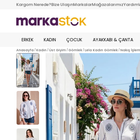
Kargom Nerede?
Bize Ulaşın
Markalar
Mağazalarımız
Yardım
ERKEK
KADIN
ÇOCUK
AYAKKABI & ÇANTA
Anasayfa
Kadın
Üst Giyim
Gömlek
Lela Kadın Gömlek
Nakış İşle