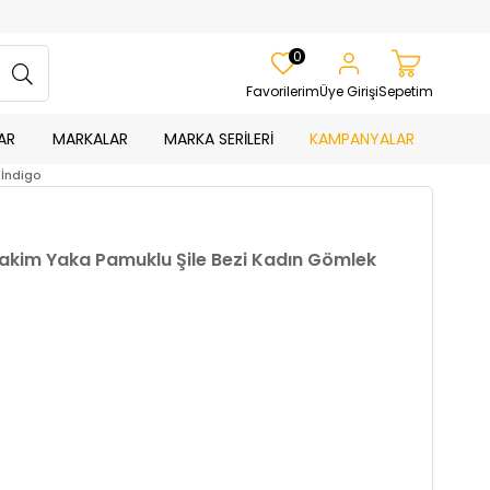
0
Favorilerim
Üye Girişi
Sepetim
AR
MARKALAR
MARKA SERİLERİ
KAMPANYALAR
-İndigo
Hakim Yaka Pamuklu Şile Bezi Kadın Gömlek