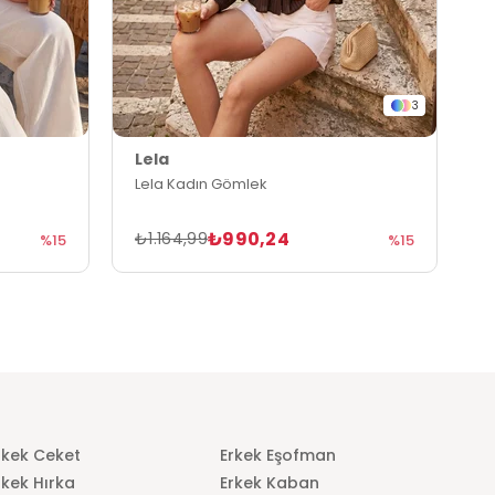
3
Lela
L
Lela Kadın Gömlek
L
₺990,24
₺1.164,99
₺
%15
%15
rkek Ceket
Erkek Eşofman
rkek Hırka
Erkek Kaban