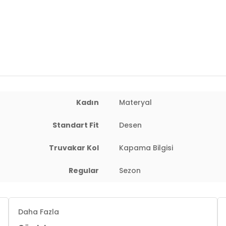
Yaş Grubu:
Yetişkin
Menşei:
Türkiye
2DY611BZ0044.3227
Kadın
Materyal
Standart Fit
Desen
Truvakar Kol
Kapama Bilgisi
Regular
Sezon
Daha Fazla