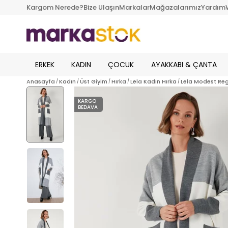
Kargom Nerede?
Bize Ulaşın
Markalar
Mağazalarımız
Yardım
ERKEK
KADIN
ÇOCUK
AYAKKABI & ÇANTA
Anasayfa
Kadın
Üst Giyim
Hırka
Lela Kadın Hırka
Lela Modest Reg
KARGO
BEDAVA