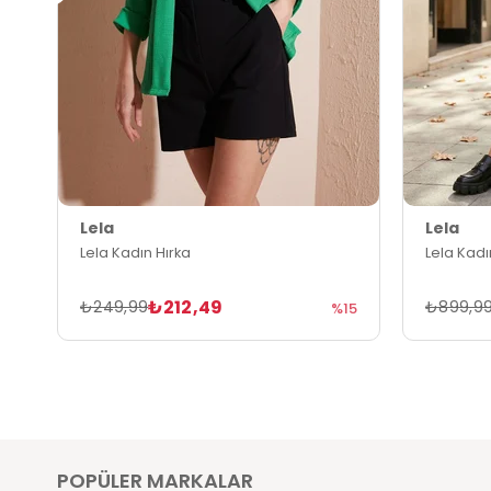
Lela
Lela
Lela Kadın Hırka
Lela Kadı
₺212,49
₺249,99
₺899,9
%15
POPÜLER MARKALAR