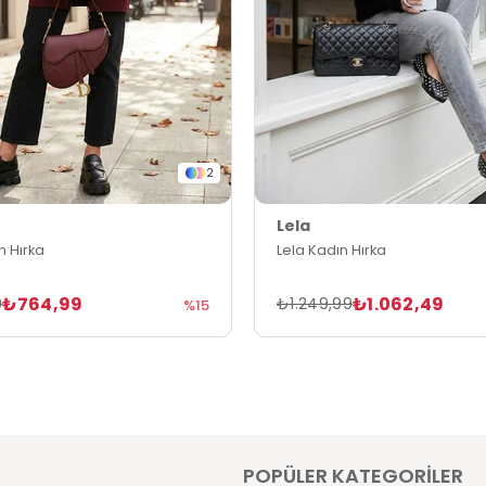
2
Lela
n Hırka
Lela Kadın Hırka
₺764,99
₺1.062,49
9
₺1.249,99
%15
POPÜLER KATEGORİLER