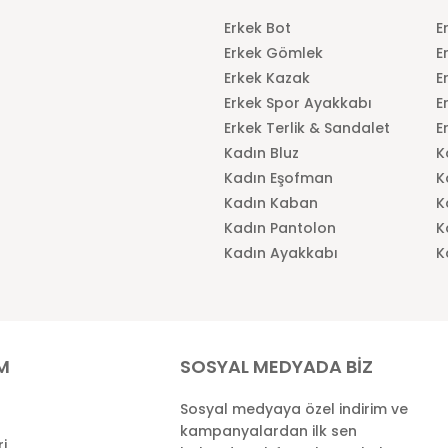
Erkek Bot
E
Erkek Gömlek
E
Erkek Kazak
E
Erkek Spor Ayakkabı
E
Erkek Terlik & Sandalet
E
Kadın Bluz
K
Kadın Eşofman
K
Kadın Kaban
K
Kadın Pantolon
K
Kadın Ayakkabı
K
İM
SOSYAL MEDYADA BİZ
Sosyal medyaya özel indirim ve
kampanyalardan ilk sen
ri