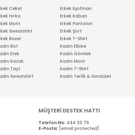
rkek Ceket
Erkek Eşofman
rkek Hırka
Erkek Kaban
rkek Mont
Erkek Pantolon
rkek Sweatshirt
Erkek Şort
rkek Boxer
Erkek T-Shirt
adın Bot
Kadın Elbise
adın Etek
Kadın Gömlek
adın Kazak
Kadın Mont
adın Tayt
Kadın T-Shirt
adın Sweatshirt
Kadın Terlik & Sandalet
MÜŞTERİ DESTEK HATTI
Telefon No:
444 30 79
E-Posta:
[email protected]