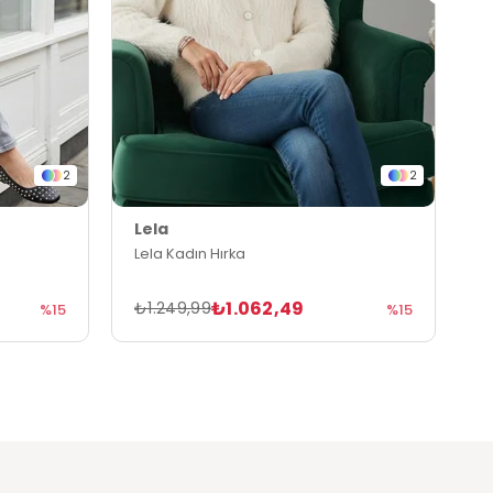
2
2
Lela
L
Lela Kadın Hırka
L
₺1.062,49
₺1.249,99
₺
%15
%15