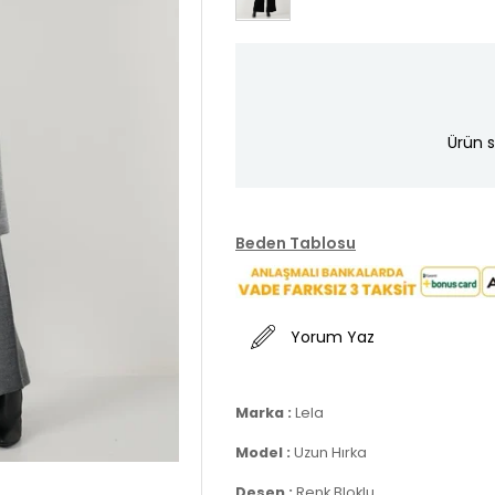
Ürün s
Beden Tablosu
Yorum Yaz
Marka :
Lela
Model :
Uzun Hırka
Desen :
Renk Bloklu