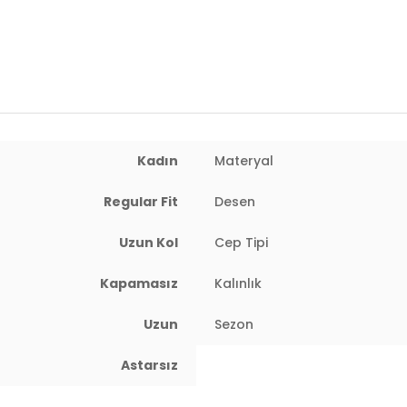
 : 60 cm / Basen : 89 cm / Beden : One Size
Kadın
Materyal
Regular Fit
Desen
Uzun Kol
Cep Tipi
Kapamasız
Kalınlık
Uzun
Sezon
Astarsız