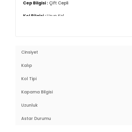
Cep Bilgisi :
Çift Cepli
Kol Bilgisi :
Uzun Kol
Kalıp Bilgisi :
Regular Fit
Manken Ölçüsü :
Boy : 1.78 cm / Göğüs : 81 cm / Bel
Cinsiyet
Üretim Yeri :
Türkiye
2DK4616172.40
Kalıp
Kol Tipi
Kapama Bilgisi
Uzunluk
Astar Durumu