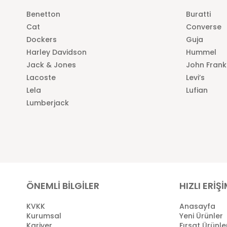
Benetton
Buratti
Cat
Converse
Dockers
Guja
Harley Davidson
Hummel
Jack & Jones
John Frank
Lacoste
Levi’s
Lela
Lufian
Lumberjack
ÖNEMLİ BİLGİLER
HIZLI ERİŞ
KVKK
Anasayfa
Kurumsal
Yeni Ürünler
Kariyer
Fırsat Ürünle