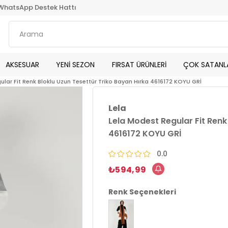
WhatsApp Destek Hattı
AKSESUAR
YENİ SEZON
FIRSAT ÜRÜNLERİ
ÇOK SATANL
ular Fit Renk Bloklu Uzun Tesettür Triko Bayan Hırka 4616172 KOYU GRİ
Lela
Lela Modest Regular Fit Renk
4616172 KOYU GRİ
0.0
₺594,99
Renk Seçenekleri