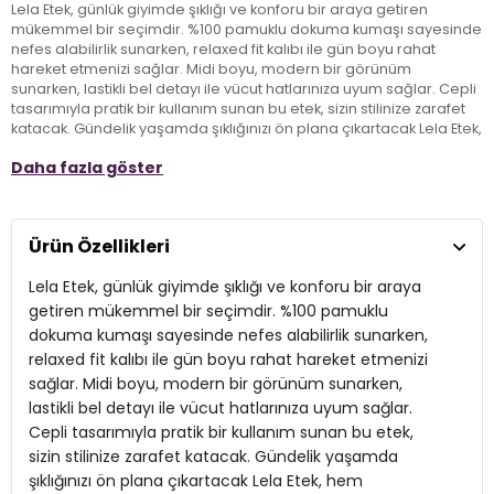
Lela Etek, günlük giyimde şıklığı ve konforu bir araya getiren
mükemmel bir seçimdir. %100 pamuklu dokuma kumaşı sayesinde
nefes alabilirlik sunarken, relaxed fit kalıbı ile gün boyu rahat
hareket etmenizi sağlar. Midi boyu, modern bir görünüm
sunarken, lastikli bel detayı ile vücut hatlarınıza uyum sağlar. Cepli
tasarımıyla pratik bir kullanım sunan bu etek, sizin stilinize zarafet
katacak. Gündelik yaşamda şıklığınızı ön plana çıkartacak Lela Etek,
hem kombinlemesi kolay hem de her ortamda rahatlıkla tercih
Daha fazla göster
edebileceğiniz bir parçadır.
Model:
Etek
Ürün Özellikleri
Giyim Tarzı:
Günlük/Casual
Lela Etek, günlük giyimde şıklığı ve konforu bir araya
Materyal:
% 100 Pamuk
getiren mükemmel bir seçimdir. %100 pamuklu
dokuma kumaşı sayesinde nefes alabilirlik sunarken,
Cep:
Cepli
relaxed fit kalıbı ile gün boyu rahat hareket etmenizi
sağlar. Midi boyu, modern bir görünüm sunarken,
Kumaş Tipi:
Dokuma
lastikli bel detayı ile vücut hatlarınıza uyum sağlar.
Bel:
Lastikli Bel
Cepli tasarımıyla pratik bir kullanım sunan bu etek,
sizin stilinize zarafet katacak. Gündelik yaşamda
Boy:
Midi
şıklığınızı ön plana çıkartacak Lela Etek, hem