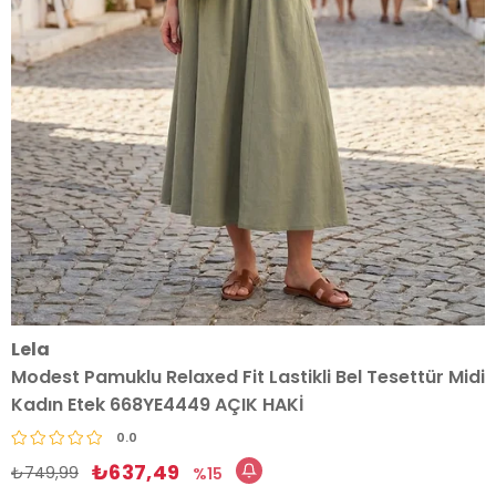
Lela
Modest Pamuklu Relaxed Fit Lastikli Bel Tesettür Midi
Kadın Etek 668YE4449 AÇIK HAKİ
0.0
₺637,49
₺749,99
15