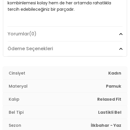
kombinlemesi kolay hem de her ortamda rahatlıkla
Kalıp Bilgisi:
Relaxed Fit
tercih edebileceğiniz bir parçadır.
Manken Bedeni:
Boy : 1.74 cm / Göğüs : 85 cm / Bel : 60 cm / Kalça
: 90 cm / Beden : S
Model:
Etek
Yaş Grubu:
Yetişkin
Yorumlar
(0)
Menşei:
Türkiye
Giyim Tarzı:
Günlük/Casual
2DY668YE4449.4962
Ödeme Seçenekleri
Materyal:
% 100 Pamuk
Cep:
Cepli
Cinsiyet
Kadın
Kumaş Tipi:
Dokuma
Materyal
Pamuk
Bel:
Lastikli Bel
Kalıp
Relaxed Fit
Boy:
Midi
Bel Tipi
Lastikli Bel
Kalıp Bilgisi:
Relaxed Fit
Sezon
İlkbahar - Yaz