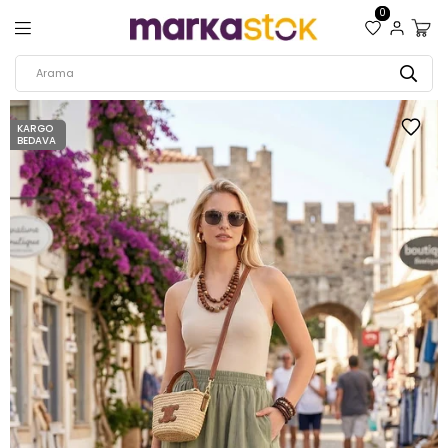
0
KARGO
BEDAVA