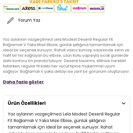
Yorum Yaz
Yaz aylarının vazgeçilmezi Lela Modest Desenli Regular Fit
Bağlamalı V Yaka Maxi Elbise, günlük şıklığınızı tamamlamak için
ideal bir seçenek sunuyor. Rahat viskoz kumaşı sayesinde serin ve
hafif bir his sağlayan bu elbise, uzun kollu yapısıyla sıcak günlerde
dahi konforu ön planda tutuyor. Desenli tasarımı, stilinize hareket
katarken, regular fit kalıbı her vücut tipine mükemmel uyum
sağlıyor. Bağlamalı V yaka detayı ise zarif bir görünüm oluşturuyor.
Yetişkinler için tasarlanan bu maxi elbise, gündelik kombinlerinizi
Daha fazla göster
şıklıkla buluştururken, hem rahat hem de şık bir ifade yaratıyor. Yaz
mevsiminde tarzınızı sergilemek için bu nefes alabilir elbise,
dolabınızdaki yerini almayı bekliyor.
Ürün Özellikleri
Model:
Elbise
Yaz aylarının vazgeçilmezi Lela Modest Desenli Regular
Giyim Tarzı:
Günlük/Casual
Fit Bağlamalı V Yaka Maxi Elbise, günlük şıklığınızı
tamamlamak için ideal bir seçenek sunuyor. Rahat
Desen:
Desenli