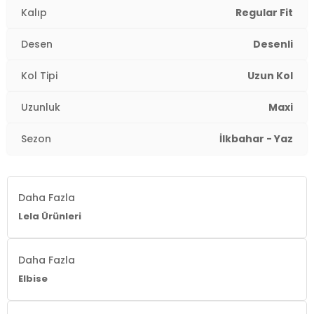
Kalıp
Regular Fit
Kol Tipi:
Uzun Kol
Desen
Desenli
Uzunluk:
Maxi
Kol Tipi
Uzun Kol
Kalıp Bilgisi:
Regular Fit
Uzunluk
Maxi
Yaş Grubu:
Yetişkin
2DY611EL510.61
Sezon
İlkbahar - Yaz
Daha Fazla
Lela Ürünleri
Daha Fazla
Elbise