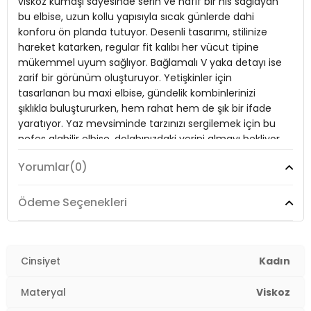
viskoz kumaşı sayesinde serin ve hafif bir his sağlayan
bu elbise, uzun kollu yapısıyla sıcak günlerde dahi
Mevsim:
Yazlık
konforu ön planda tutuyor. Desenli tasarımı, stilinize
Materyal:
Viskoz
hareket katarken, regular fit kalıbı her vücut tipine
mükemmel uyum sağlıyor. Bağlamalı V yaka detayı ise
Kol Tipi:
Uzun Kol
zarif bir görünüm oluşturuyor. Yetişkinler için
tasarlanan bu maxi elbise, gündelik kombinlerinizi
Uzunluk:
Maxi
şıklıkla buluştururken, hem rahat hem de şık bir ifade
Kalıp Bilgisi:
Regular Fit
yaratıyor. Yaz mevsiminde tarzınızı sergilemek için bu
nefes alabilir elbise, dolabınızdaki yerini almayı bekliyor.
Yaş Grubu:
Yetişkin
2DY611EL510.61
Yorumlar
(0)
Model:
Elbise
Ödeme Seçenekleri
Giyim Tarzı:
Günlük/Casual
Desen:
Desenli
Cinsiyet
Kadın
Mevsim:
Yazlık
Materyal
Viskoz
Materyal:
Viskoz