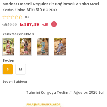
Modest Desenli Regular Fit Bağlamalı V Yaka Maxi
Kadın Elbise 611EL510 BORDO
0.0
₺467,49
₺549,99
15
Renk Seçenekleri
Beden
S
M
Beden Tablosu
Tahmini Kargoya Teslim
:
11 Ağustos 2026 Salı