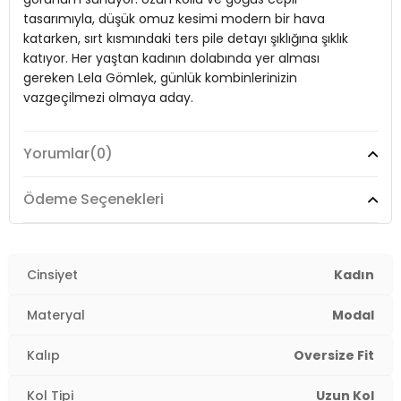
tasarımıyla, düşük omuz kesimi modern bir hava
Cep:
Göğüs Cepli
katarken, sırt kısmındaki ters pile detayı şıklığına şıklık
katıyor. Her yaştan kadının dolabında yer alması
Kumaş Tipi:
Dokuma
gereken Lela Gömlek, günlük kombinlerinizin
Boy:
Standart
vazgeçilmezi olmaya aday.
Kalıp Bilgisi:
Oversize Fit
Yorumlar
(0)
Manken Bedeni:
Model:
Gömlek
Boy: 1.65 cm / Göğüs : 80 cm / Bel : 66 cm / Kalça
: 90 cm / Beden : Onesize
Giyim Tarzı:
Günlük/Casual
Ödeme Seçenekleri
Yaş Grubu:
Yetişkin
Materyal:
% 80 Modal % 20 Polyester
Menşei:
Türkiye
Detaylar:
Düşük omuzlar, Sırt kısmında ters pile
Yaka Tipi:
Cinsiyet
Klasik Yaka
Kadın
2DY6834612.12
Kapama Şekli:
Düğmeli
Materyal
Modal
Kol Tipi:
Uzun Kol
Kalıp
Oversize Fit
Cep:
Göğüs Cepli
Kol Tipi
Uzun Kol