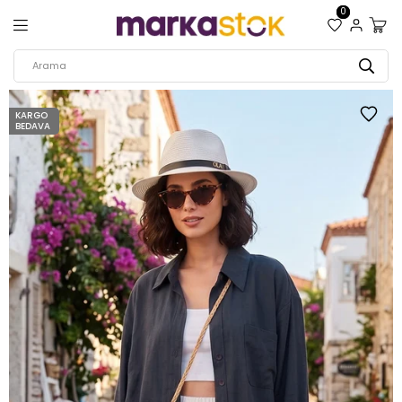
0
KARGO
BEDAVA