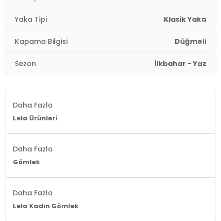
Kumaş Tipi:
Dokuma
Yaka Tipi
Klasik Yaka
Boy:
Standart
Kapama Bilgisi
Düğmeli
Kalıp Bilgisi:
Oversize Fit
Sezon
İlkbahar - Yaz
Manken Bedeni:
Boy: 1.65 cm / Göğüs : 80 cm / Bel :
66 cm / Kalça : 90 cm / Beden : Onesize
Daha Fazla
Yaş Grubu:
Yetişkin
Lela Ürünleri
Menşei:
Türkiye
Daha Fazla
Detaylar:
Düşük omuzlar, Sırt kısmında ters pile
Gömlek
2DY6834612.12
Daha Fazla
Lela Kadın Gömlek