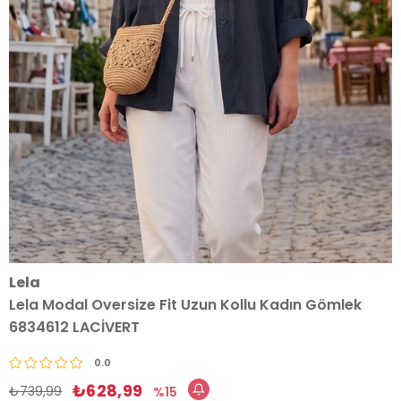
Lela
Lela Modal Oversize Fit Uzun Kollu Kadın Gömlek
6834612 LACİVERT
0.0
₺628,99
₺739,99
15