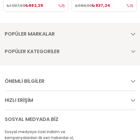
₺882,29
₺837,24
₺1.037,99
₺984,99
%15
%15
POPÜLER MARKALAR
POPÜLER KATEGORİLER
ÖNEMLİ BİLGİLER
HIZLI ERİŞİM
SOSYAL MEDYADA BİZ
Sosyal medyaya özel indirim ve
kampanyalardan ilk sen haberdar ol,