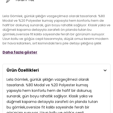
Lela Gömlek, günlük şıklığın vazgeçilmezi olarak tasarlandı. %80
Modal ve %20 Polyester kumaş yapısıyla hem konforlu hem de
hafif bir dokunuş sunarak, gün boyu rahatlık sağlıyor. Klasik yaka ve
düğmeli kapama detayıyla zarafeti ön planda tutan bu
gömlek,oversize fit kalıbı sayesinde ferah bir görünüm sunuyor.
Uzun kollu ve göğüs cepli tasarımıyla, düşük omuz kesimi modern
bir hava katarken, sırt kısmındaki ters pile detayı şıklığına şıklık
katıyor. Her yaştan kadının dolabında yer alması gereken Lela
Daha fazla göster
Gömlek, günlük kombinlerinizin vazgeçilmezi olmaya aday.
Model:
Gömlek
Ürün Özellikleri
Giyim Tarzı:
Günlük/Casual
Lela Gömlek, günlük şıklığın vazgeçilmezi olarak
Materyal:
% 80 Modal % 20 Polyester
tasarlandı. %80 Modal ve %20 Polyester kumaş
yapısıyla hem konforlu hem de hafif bir dokunuş
Yaka Tipi:
Klasik Yaka
sunarak, gün boyu rahatlık sağlıyor. Klasik yaka ve
düğmeli kapama detayıyla zarafeti ön planda tutan
Kapama Şekli:
Düğmeli
bu gömlek,oversize fit kalıbı sayesinde ferah bir
Kol Tipi:
Uzun Kol
görünüm sunuyor. Uzun kollu ve göğüs cepli