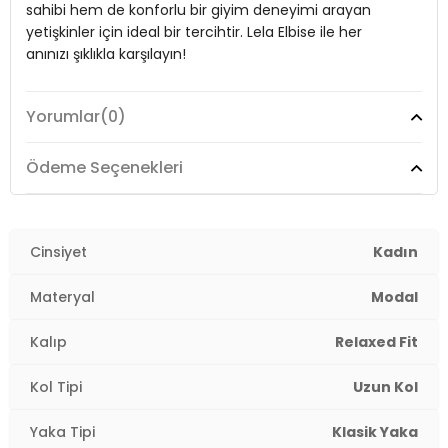
sahibi hem de konforlu bir giyim deneyimi arayan
Boy:
Maxi
yetişkinler için ideal bir tercihtir. Lela Elbise ile her
anınızı şıklıkla karşılayın!
Kalıp Bilgisi:
Rahat Kalıp
Manken Bedeni:
Boy: 1.78 cm / Göğüs: 85 cm / Bel: 62 cm / Basen:
Yorumlar
(0)
92 cm / Beden: Onesize
Model:
Elbise
Yaş Grubu:
Yetişkin
Giyim Tarzı:
Günlük/Casual
Ödeme Seçenekleri
Menşei:
Türkiye
Materyal:
% 84 Modal % 16 Polyester
2DY6833270.65
Yaka Tipi:
Cinsiyet
Klasik Yaka
Kadın
Kapama Şekli:
Düğme ve Kemerli
Materyal
Modal
Kol Tipi:
Uzun Kol
Kalıp
Relaxed Fit
Kumaş Tipi:
Dokuma
Kol Tipi
Uzun Kol
Boy:
Maxi
Yaka Tipi
Klasik Yaka