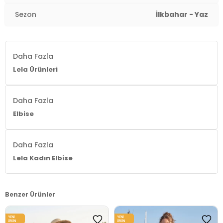
Kalıp Bilgisi:
Rahat Kalıp
Sezon
İlkbahar - Yaz
Manken Bedeni:
Boy: 1.78 cm / Göğüs: 85 cm / Bel:
62 cm / Basen: 92 cm / Beden: Onesize
Daha Fazla
Yaş Grubu:
Yetişkin
Lela Ürünleri
Menşei:
Türkiye
2DY6833270.65
Daha Fazla
Elbise
Daha Fazla
Lela Kadın Elbise
Benzer Ürünler
YENI
YENI
ÜRÜN
ÜRÜN