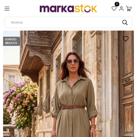
0
KARGO
BEDAVA