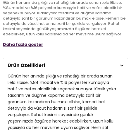
Günün her anında şıklığı ve rahatlığı bir arada sunan Lela Elbise,
%84 modal ve %16 polyester kumaşıyla hafif ve nefes alabilir bir
seçenek sunuyor. Klasik yaka tasarımı ve düğme kapama
detayıyla zarif bir görünüm kazandıran bu maxi elbise, kemerli bel
detayıyla da vücut hatlarınızı zarif bir şekilde vurguluyor. Rahat
kesimi sayesinde günlük yaşamınızda özgürce hareket
edebilirken, uzun kollu yapısıyla da her mevsime uyum sağlıyor.
Hem stil sahibi hem de konforlu bir giyim deneyimi arayan
Daha fazla göster
yetişkinler için ideal bir tercihtir. Lela Elbise ile her anınızı şıklıkla
karşılayın!
Ürün Özellikleri
Model:
Elbise
Günün her anında şıklığı ve rahatlığı bir arada sunan
Giyim Tarzı:
Günlük/Casual
Lela Elbise, %84 modal ve %16 polyester kumaşıyla
Materyal:
% 84 Modal % 16 Polyester
hafif ve nefes alabilir bir seçenek sunuyor. Klasik yaka
tasarımı ve düğme kapama detayıyla zarif bir
Yaka Tipi:
Klasik Yaka
görünüm kazandıran bu maxi elbise, kemerli bel
Kapama Şekli:
detayıyla da vücut hatlarınızı zarif bir şekilde
Düğme ve Kemerli
vurguluyor. Rahat kesimi sayesinde günlük
Kol Tipi:
Uzun Kol
yaşamınızda özgürce hareket edebilirken, uzun kollu
yapısıyla da her mevsime uyum sağlıyor. Hem stil
Kumaş Tipi:
Dokuma