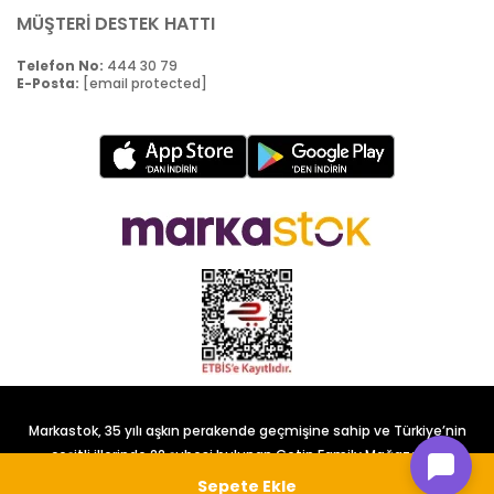
MÜŞTERİ DESTEK HATTI
Telefon No:
444 30 79
E-Posta:
[email protected]
Markastok, 35 yılı aşkın perakende geçmişine sahip ve Türkiye’nin
çeşitli illerinde 22 şubesi bulunan Çetin Family Mağazacılık
tarafından kurulmuştur.