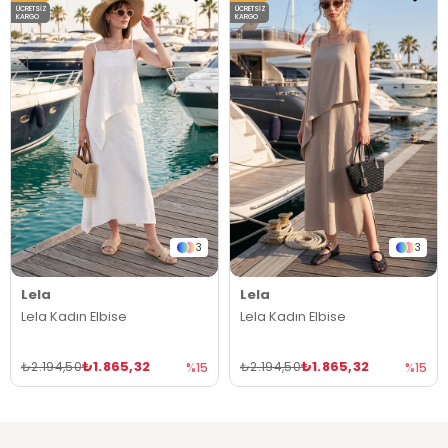
ÜCRETSIZ
ÜCRETSIZ
KARGO
KARGO
3
3
Lela
Lela
Lela Kadın Elbise
Lela Kadın Elbise
₺1.865,32
₺1.865,32
₺2.194,50
₺2.194,50
%15
%15