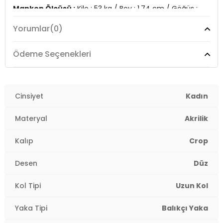
Manken Ölçüsü :
Kilo : 53 kg / Boy : 1.74 cm / Göğüs :
84 cm / Bel : 60 cm / Basen : 90 cm / Beden : S-M
Yorumlar
(0)
Üretim Yeri :
Türkiye
2DK63622534.47
Ödeme Seçenekleri
Cinsiyet
Kadın
Materyal
Akrilik
Kalıp
Crop
Desen
Düz
Kol Tipi
Uzun Kol
Yaka Tipi
Balıkçı Yaka