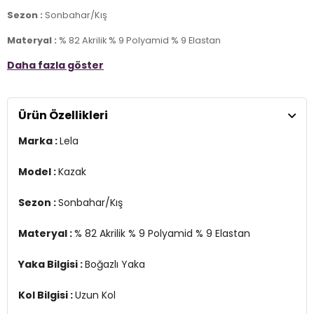
Sezon :
Sonbahar/Kış
Materyal :
% 82 Akrilik % 9 Polyamid % 9 Elastan
Daha fazla göster
Yaka Bilgisi :
Boğazlı Yaka
Kol Bilgisi :
Uzun Kol
Ürün Özellikleri
Manken Ölçüsü :
Kilo : 53 kg / Boy : 1.74 cm / Göğüs : 84 cm / Bel :
60 cm / Basen : 90 cm / Beden : S-M
Marka :
Lela
Üretim Yeri :
Türkiye
2DK63622534.47
Model :
Kazak
Sezon :
Sonbahar/Kış
Materyal :
% 82 Akrilik % 9 Polyamid % 9 Elastan
Yaka Bilgisi :
Boğazlı Yaka
Kol Bilgisi :
Uzun Kol