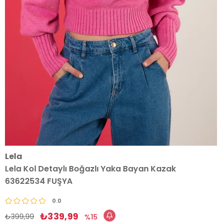
Lela
Lela Kol Detaylı Boğazlı Yaka Bayan Kazak
63622534 FUŞYA
0.0
₺339,99
₺399,99
15