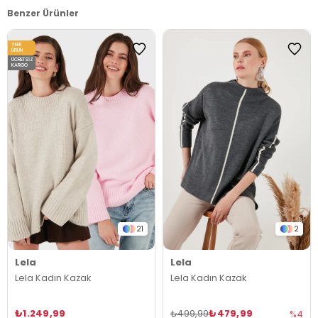
Benzer Ürünler
YENI
ÜRÜN
ÜCRETSIZ
KARGO
21
2
Lela
Lela
Lela Kadın Kazak
Lela Kadın Kazak
₺1.249,99
₺479,99
₺499,99
%4