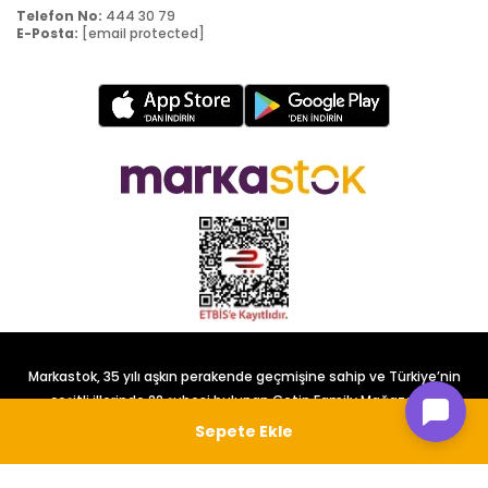
Telefon No:
444 30 79
E-Posta:
[email protected]
Markastok, 35 yılı aşkın perakende geçmişine sahip ve Türkiye’nin
çeşitli illerinde 22 şubesi bulunan Çetin Family Mağazacılık
tarafından kurulmuştur.