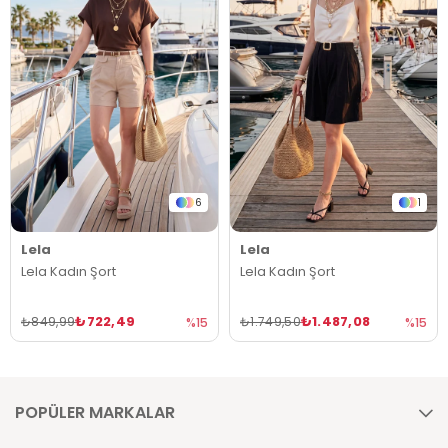
6
1
Lela
Lela
Lela Kadın Şort
Lela Kadın Şort
₺722,49
₺1.487,08
₺849,99
₺1.749,50
%15
%15
POPÜLER MARKALAR