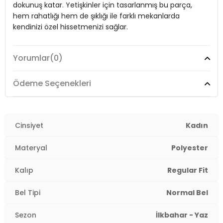
dokunuş katar. Yetişkinler için tasarlanmış bu parça,
hem rahatlığı hem de şıklığı ile farklı mekanlarda
kendinizi özel hissetmenizi sağlar.
Yorumlar
(0)
Model:
Şort
Giyim Tarzı:
Günlük/Casual
Ödeme Seçenekleri
Materyal:
Polyester
Bel:
Cinsiyet
Normal Bel
Kadın
Kalıp Bilgisi:
Regular Fit
Materyal
Polyester
Yaş Grubu:
Yetişkin
Kalıp
Regular Fit
2DY5866201.07
Bel Tipi
Normal Bel
Sezon
İlkbahar - Yaz