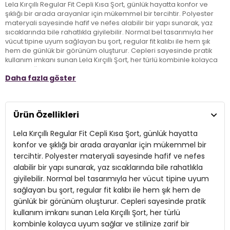
Lela Kırçıllı Regular Fit Cepli Kısa Şort, günlük hayatta konfor ve
şıklığı bir arada arayanlar için mükemmel bir tercihtir. Polyester
materyali sayesinde hafif ve nefes alabilir bir yapı sunarak, yaz
sıcaklarında bile rahatlıkla giyilebilir. Normal bel tasarımıyla her
vücut tipine uyum sağlayan bu şort, regular fit kalıbı ile hem şık
hem de günlük bir görünüm oluşturur. Cepleri sayesinde pratik
kullanım imkanı sunan Lela Kırçıllı Şort, her türlü kombinle kolayca
uyum sağlar ve stilinize zarif bir dokunuş katar. Yetişkinler için
Daha fazla göster
tasarlanmış bu parça, hem rahatlığı hem de şıklığı ile farklı
mekanlarda kendinizi özel hissetmenizi sağlar.
Ürün Özellikleri
Model:
Şort
Lela Kırçıllı Regular Fit Cepli Kısa Şort, günlük hayatta
Giyim Tarzı:
Günlük/Casual
konfor ve şıklığı bir arada arayanlar için mükemmel bir
Materyal:
Polyester
tercihtir. Polyester materyali sayesinde hafif ve nefes
alabilir bir yapı sunarak, yaz sıcaklarında bile rahatlıkla
Bel:
Normal Bel
giyilebilir. Normal bel tasarımıyla her vücut tipine uyum
Kalıp Bilgisi:
sağlayan bu şort, regular fit kalıbı ile hem şık hem de
Regular Fit
günlük bir görünüm oluşturur. Cepleri sayesinde pratik
Yaş Grubu:
Yetişkin
kullanım imkanı sunan Lela Kırçıllı Şort, her türlü
2DY5866201.07
kombinle kolayca uyum sağlar ve stilinize zarif bir