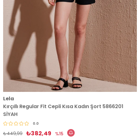
Lela
Kırçıllı Regular Fit Cepli Kısa Kadın Şort 5866201
SİYAH
0.0
₺382,49
₺449,99
15