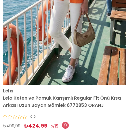
Lela
Lela Keten ve Pamuk Karışımlı Regular Fit Önü Kısa
Arkası Uzun Bayan Gömlek 6772853 ORANJ
0.0
₺424,99
₺499,99
15