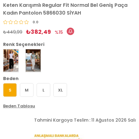
Keten Karışımlı Regular Fit Normal Bel Geniş Paça
Kadın Pantolon 5866030 SİYAH
0.0
₺382,49
₺449,99
15
Renk Seçenekleri
Beden
S
M
L
XL
Beden Tablosu
Tahmini Kargoya Teslim
:
11 Ağustos 2026 Salı