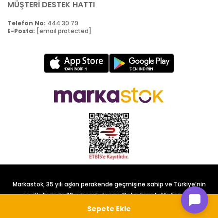
MÜŞTERİ DESTEK HATTI
Telefon No:
444 30 79
E-Posta:
[email protected]
Markastok, 35 yılı aşkın perakende geçmişine sahip ve Türkiye’nin
çeşitli illerinde 22 şubesi bulunan Çetin Family Mağazacılık
tarafından kurulmuştur.