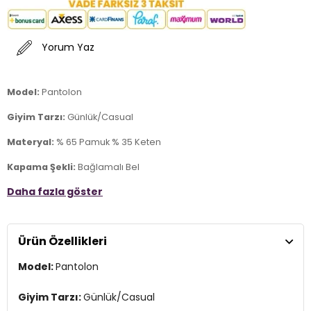
Yorum Yaz
Model:
Pantolon
Giyim Tarzı:
Günlük/Casual
Materyal:
% 65 Pamuk % 35 Keten
Kapama Şekli:
Bağlamalı Bel
Daha fazla göster
Cep:
Cepli
Kalıp Bilgisi:
Regular Fit, Normal Bel, Geniş Paça
Ürün Özellikleri
Manken Bedeni:
Boy : 1.77 cm / Göğüs : 89 cm / Bel : 63 cm /
Basen : 93 cm / Beden : M
Model:
Pantolon
Menşei:
Türkiye
2DY5866030.07
Giyim Tarzı:
Günlük/Casual