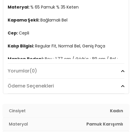
Materyal:
% 65 Pamuk % 35 Keten
Kapama Şekli:
Bağlamalı Bel
Cep:
Cepli
Kalıp Bilgisi:
Regular Fit, Normal Bel, Geniş Paça
Manken Bedeni:
Boy : 1.77 cm / Göğüs : 89 cm / Bel :
63 cm / Basen : 93 cm / Beden : M
Yorumlar
(0)
Menşei:
Türkiye
2DY5866030.07
Ödeme Seçenekleri
Cinsiyet
Kadın
Materyal
Pamuk Karışımlı