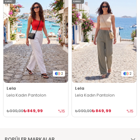
KARGO
KARGO
2
2
Lela
Lela
Lela Kadın Pantolon
Lela Kadın Pantolon
₺849,99
₺849,99
₺999,99
₺999,99
%15
%15
POPÜLER MARKALAR