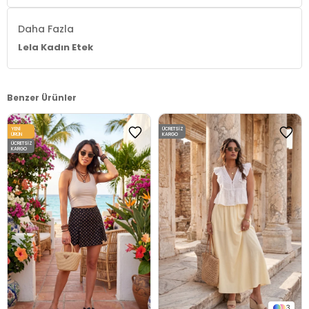
Menşei:
Daha Fazla
Türkiye
Lela Kadın Etek
Detaylar:
-Kemerli -Pileli
2DY5866292.07
Benzer Ürünler
YENI
ÜCRETSIZ
ÜRÜN
KARGO
ÜCRETSIZ
KARGO
3