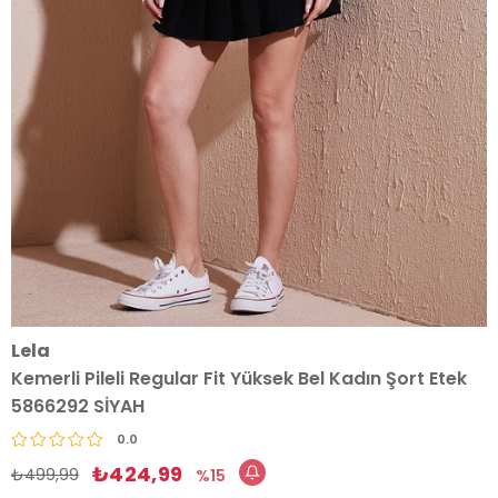
Lela
Kemerli Pileli Regular Fit Yüksek Bel Kadın Şort Etek
5866292 SİYAH
0.0
₺424,99
₺499,99
15