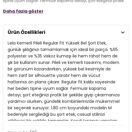
tipine uyum sağlar. Fermuar kapama detayı, şort eteğinizi pratik
bir şekilde giyip çıkarmanıza yardımcı olurken, gündelik
Daha fazla göster
kombinlerinizde mükemmel bir seçenek sunuyor. 1.80 cm
boyundaki modelin M bedeniyle sergilediği bu şort etek, casual
stilinizi etkileyici bir şekilde tamamlar. Kendi tarzınızı yansıtan bu
parçayı dolabınıza ekleyerek, her anınızı daha özel hale
Ürün Özellikleri
getirebilirsiniz.
Lela Kemerli Pileli Regular Fit Yüksek Bel Şort Etek,
Model:
Şort Etek
günlük şıklığınızı tamamlamak için ideal bir parça. %65
polyester ve %35 viskoz kumaşı ile hem rahat hem de
Giyim Tarzı:
Günlük/Casual
şık bir kullanım sunar. Pileli ve kemerli tasarımı, modern
bir görünüm kazandırırken, yüksek bel kesimiyle de
Materyal:
% 65 Polyester % 35 Viskoz
hem zarif bir silhouette yaratır hem de vücut
Kapama Şekli:
Fermuar
hatlarınızı ön plana çıkarır. Regular fit kalıbı sayesinde
her beden tipine uyum sağlar. Fermuar kapama
Kumaş Tipi:
Belirtilmemiş
detayı, şort eteğinizi pratik bir şekilde giyip çıkarmanıza
yardımcı olurken, gündelik kombinlerinizde mükemmel
Boy:
Standart
bir seçenek sunuyor. 1.80 cm boyundaki modelin M
Kalıp Bilgisi:
Regular Fit, Yüksek Bel
bedeniyle sergilediği bu şort etek, casual stilinizi
etkileyici bir şekilde tamamlar. Kendi tarzınızı yansıtan
Manken Bedeni:
Boy : 1.80 cm / Göğüs : 83 cm / Bel : 60 cm /
bu parçayı dolabınıza ekleyerek, her anınızı daha özel
Basen : 90 cm / Beden : M