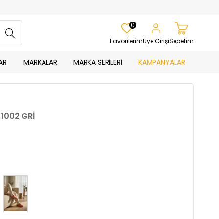
0
Favorilerim
Üye Girişi
Sepetim
AR
MARKALAR
MARKA SERİLERİ
KAMPANYALAR
711002 GRİ