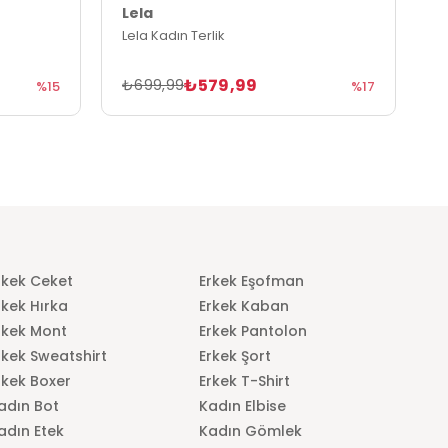
Lela
L
Lela Kadın Terlik
L
₺579,99
₺699,99
₺
%15
%17
rkek Ceket
Erkek Eşofman
rkek Hırka
Erkek Kaban
rkek Mont
Erkek Pantolon
rkek Sweatshirt
Erkek Şort
rkek Boxer
Erkek T-Shirt
adın Bot
Kadın Elbise
adın Etek
Kadın Gömlek