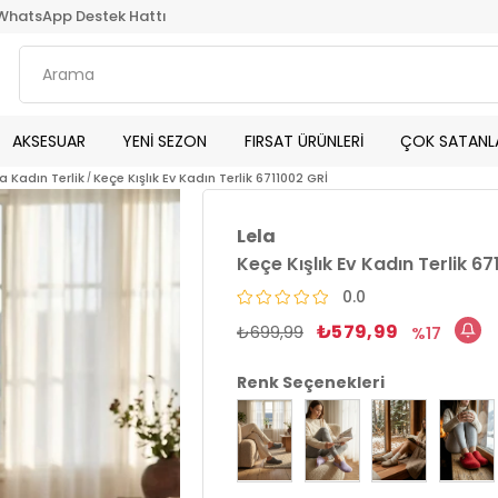
WhatsApp Destek Hattı
AKSESUAR
YENİ SEZON
FIRSAT ÜRÜNLERİ
ÇOK SATANL
la Kadın Terlik
Keçe Kışlık Ev Kadın Terlik 6711002 GRİ
Lela
Keçe Kışlık Ev Kadın Terlik 6
0.0
₺579,99
₺699,99
17
Renk Seçenekleri