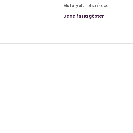
Materyal :
Tekstil/Keçe
Daha fazla göster
Taban Materyali :
Kauçuk
Menşei :
Türkiye
2DK6711002.18