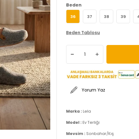
Beden
36
37
38
39
Beden Tablosu
Yorum Yaz
Marka :
Lela
Model :
Ev Terliği
Mevsim :
Sonbahar/Kış