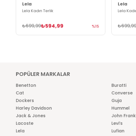
Lela
Lela
Lela Kadın Terlik
Lela Kadın
₺594,99
₺699,99
₺699,9
%15
POPÜLER MARKALAR
Benetton
Buratti
Cat
Converse
Dockers
Guja
Harley Davidson
Hummel
Jack & Jones
John Frank
Lacoste
Levi’s
Lela
Lufian