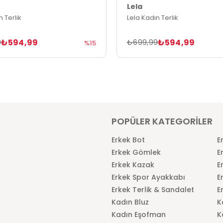
Lela
 Terlik
Lela Kadın Terlik
₺594,99
₺594,99
9
₺699,99
%15
POPÜLER KATEGORİLER
Erkek Bot
E
Erkek Gömlek
E
Erkek Kazak
E
Erkek Spor Ayakkabı
E
Erkek Terlik & Sandalet
E
Kadın Bluz
K
Kadın Eşofman
K