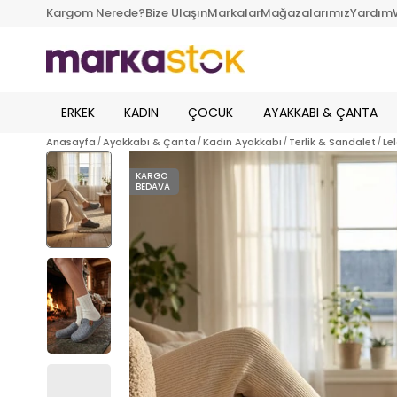
Kargom Nerede?
Bize Ulaşın
Markalar
Mağazalarımız
Yardım
ERKEK
KADIN
ÇOCUK
AYAKKABI & ÇANTA
Anasayfa
Ayakkabı & Çanta
Kadın Ayakkabı
Terlik & Sandalet
Le
KARGO
BEDAVA