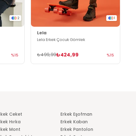
2
1
Lela
L
Lela Erkek Çocuk Gömlek
L
₺424,99
₺499,99
₺
%15
%15
rkek Ceket
Erkek Eşofman
rkek Hırka
Erkek Kaban
rkek Mont
Erkek Pantolon