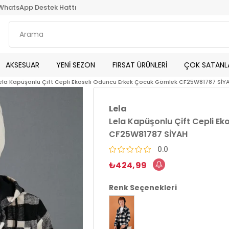
WhatsApp Destek Hattı
AKSESUAR
YENİ SEZON
FIRSAT ÜRÜNLERİ
ÇOK SATANL
ela Kapüşonlu Çift Cepli Ekoseli Oduncu Erkek Çocuk Gömlek CF25W81787 SİY
Lela
Lela Kapüşonlu Çift Cepli E
CF25W81787 SİYAH
0.0
₺424,99
Renk Seçenekleri