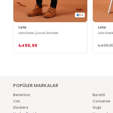
6
Lela
Lela
Lela Erkek Çocuk Gömlek
Lela Erk
₺499,99
₺499,9
POPÜLER MARKALAR
Benetton
Buratti
Cat
Converse
Dockers
Guja