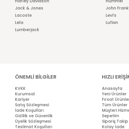
Harley Davidson
Hummel
Jack & Jones
John Frank
Lacoste
Levi’s
Lela
Lufian
Lumberjack
ÖNEMLİ BİLGİLER
HIZLI ERİŞ
KVKK
Anasayfa
Kurumsal
Yeni Ürünler
Kariyer
Fırsat Ürünle
Satış Sözleşmesi
Tüm Ürünler
İade Koşulları
Müşteri Hizme
Gizlilik ve Güvenlik
Sepetim
Üyelik Sözleşmesi
Sipariş Takip
Teslimat Koşulları
Kolay İade