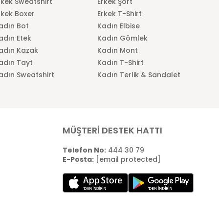
rkek Sweatshirt
Erkek Şort
rkek Boxer
Erkek T-Shirt
adın Bot
Kadın Elbise
adın Etek
Kadın Gömlek
adın Kazak
Kadın Mont
adın Tayt
Kadın T-Shirt
adın Sweatshirt
Kadın Terlik & Sandalet
MÜŞTERİ DESTEK HATTI
Telefon No:
444 30 79
E-Posta:
[email protected]