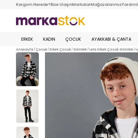
Kargom Nerede?
Bize Ulaşın
Markalar
Mağazalarımız
Yardım
ERKEK
KADIN
ÇOCUK
AYAKKABI & ÇANTA
Anasayfa
Çocuk
Erkek Çocuk
Gömlek
Lela Erkek Çocuk Gömlek
L