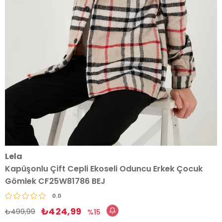
Lela
Kapüşonlu Çift Cepli Ekoseli Oduncu Erkek Çocuk
Gömlek CF25W81786 BEJ
0.0
₺424,99
₺499,99
15