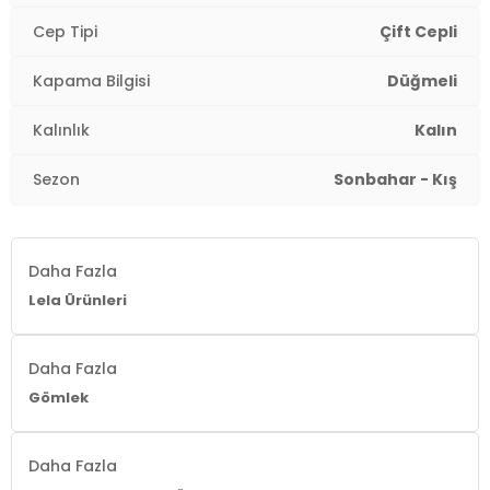
Cep Tipi:
Çift Cepli
Cep Tipi
Çift Cepli
Kalınlık:
Kalın
Kapama Bilgisi
Düğmeli
Yaş Grubu:
Çocuk
Kalınlık
Kalın
4DK1CF25W81786.17
Sezon
Sonbahar - Kış
Daha Fazla
Lela Ürünleri
Daha Fazla
Gömlek
Daha Fazla