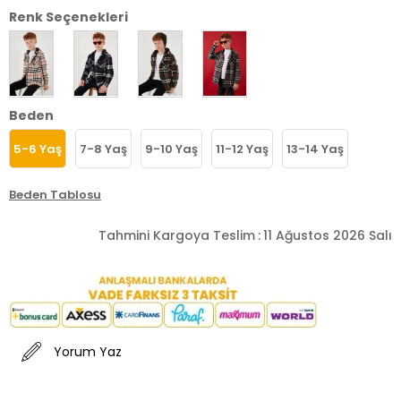
Renk Seçenekleri
Beden
5-6 Yaş
7-8 Yaş
9-10 Yaş
11-12 Yaş
13-14 Yaş
Beden Tablosu
Tahmini Kargoya Teslim
:
11 Ağustos 2026 Salı
Yorum Yaz