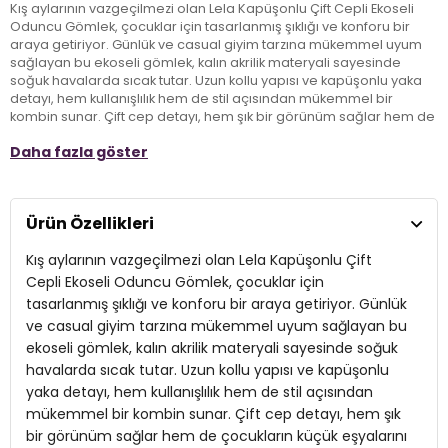
Kış aylarının vazgeçilmezi olan Lela Kapüşonlu Çift Cepli Ekoseli
Oduncu Gömlek, çocuklar için tasarlanmış şıklığı ve konforu bir
araya getiriyor. Günlük ve casual giyim tarzına mükemmel uyum
sağlayan bu ekoseli gömlek, kalın akrilik materyali sayesinde
soğuk havalarda sıcak tutar. Uzun kollu yapısı ve kapüşonlu yaka
detayı, hem kullanışlılık hem de stil açısından mükemmel bir
kombin sunar. Çift cep detayı, hem şık bir görünüm sağlar hem de
çocukların küçük eşyalarını rahatlıkla taşımasına imkan tanır. Farklı
Daha fazla göster
kombinlerle rahatça kullanılabilecek bu gömlek, kış stiline eğlence
katmak isteyen çocuklar için ideal bir seçimdir.
Ürün Özellikleri
Model:
Gömlek
Kış aylarının vazgeçilmezi olan Lela Kapüşonlu Çift
Giyim Tarzı:
Günlük/Casual
Cepli Ekoseli Oduncu Gömlek, çocuklar için
Desen:
Ekose
tasarlanmış şıklığı ve konforu bir araya getiriyor. Günlük
ve casual giyim tarzına mükemmel uyum sağlayan bu
Mevsim:
Kışlık
ekoseli gömlek, kalın akrilik materyali sayesinde soğuk
Materyal:
havalarda sıcak tutar. Uzun kollu yapısı ve kapüşonlu
Akrilik
yaka detayı, hem kullanışlılık hem de stil açısından
Yaka Tipi:
Kapüşonlu Yaka
mükemmel bir kombin sunar. Çift cep detayı, hem şık
bir görünüm sağlar hem de çocukların küçük eşyalarını
Kapama Şekli:
Düğmeli