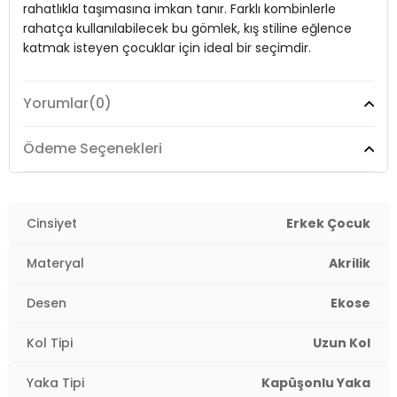
rahatlıkla taşımasına imkan tanır. Farklı kombinlerle
Kol Tipi:
Uzun Kol
rahatça kullanılabilecek bu gömlek, kış stiline eğlence
katmak isteyen çocuklar için ideal bir seçimdir.
Cep Tipi:
Çift Cepli
Kalınlık:
Kalın
Yorumlar
(0)
Model:
Gömlek
Yaş Grubu:
Çocuk
4DK1CF25W81786.17
Giyim Tarzı:
Günlük/Casual
Ödeme Seçenekleri
Desen:
Ekose
Mevsim:
Cinsiyet
Kışlık
Erkek Çocuk
Materyal:
Akrilik
Materyal
Akrilik
Yaka Tipi:
Kapüşonlu Yaka
Desen
Ekose
Kapama Şekli:
Düğmeli
Kol Tipi
Uzun Kol
Kol Tipi:
Uzun Kol
Yaka Tipi
Kapüşonlu Yaka